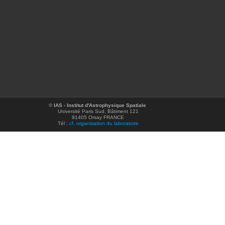
©
IAS - Institut d'Astrophysique Spatiale
Université Paris Sud, Bâtiment 121
91405 Orsay FRANCE
Tél :
cf. organisation du laboratoire