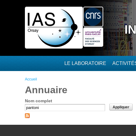
Aller au contenu principal
I
LE LABORATOIRE
ACTIVIT
Vous êtes ici
Accueil
Annuaire
Nom complet