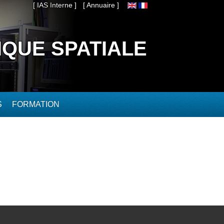
[ IAS Interne ]
[ Annuaire ]
IQUE SPATIALE
S
FORMATION