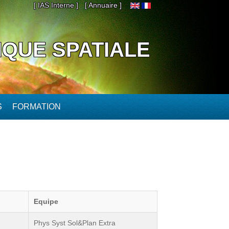
[ IAS Interne ]
[ Annuaire ]
IQUE SPATIALE
S
FORMATION
Equipe
Phys Syst Sol&Plan Extra