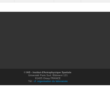
©
IAS - Institut d'Astrophysique Spatiale
Université Paris Sud, Bâtiment 121
91405 Orsay FRANCE
Tél :
cf. organisation du laboratoire