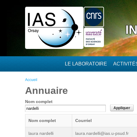
Aller au contenu principal
I
LE LABORATOIRE
ACTIVIT
Vous êtes ici
Accueil
Annuaire
Nom complet
Nom complet
Courriel
laura nardelli
laura.nardelli@ias.u-psud.fr