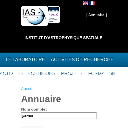
Aller au contenu principal
Interne ]
[ Annuaire ]
INSTITUT D'ASTROPHYSIQUE SPATIALE
LE LABORATOIRE
ACTIVITÉS DE RECHERCHE
ACTIVITÉS TECHNIQUES
PROJETS
FORMATION
Vous êtes ici
Accueil
Annuaire
Nom complet