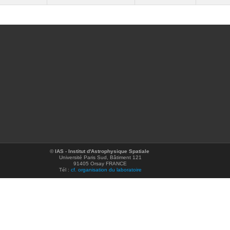
©
IAS - Institut d'Astrophysique Spatiale
Université Paris Sud, Bâtiment 121
91405 Orsay FRANCE
Tél :
cf. organisation du laboratoire