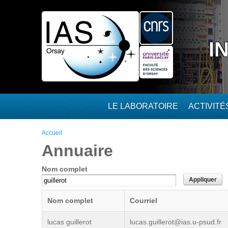
Aller au contenu principal
I
LE LABORATOIRE
ACTIVIT
Vous êtes ici
Accueil
Annuaire
Nom complet
Nom complet
Courriel
lucas guillerot
lucas.guillerot@ias.u-psud.fr