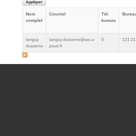
Nom
Courriel
Tél.
Burea
complet
bureau
tanguy
tanguy.dusserre@ias.u-
0
121:21
dusserre
psud.fr