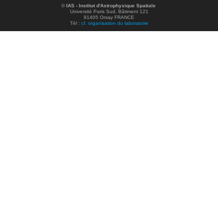
©
IAS - Institut d'Astrophysique Spatiale
Université Paris Sud, Bâtiment 121
91405 Orsay FRANCE
Tél :
cf. organisation du laboratoire