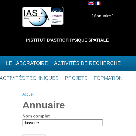
Aller au contenu principal
Interne ]
[ Annuaire ]
INSTITUT D'ASTROPHYSIQUE SPATIALE
LE LABORATOIRE
ACTIVITÉS DE RECHERCHE
ACTIVITÉS TECHNIQUES
PROJETS
FORMATION
Vous êtes ici
Accueil
Annuaire
Nom complet