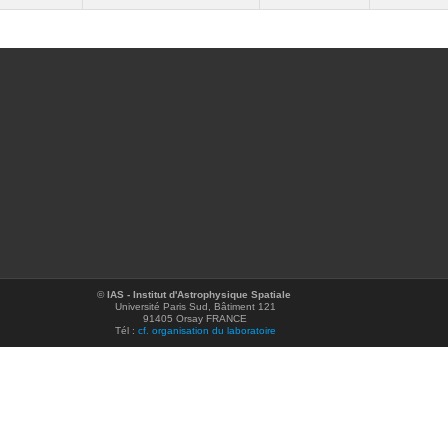
©
IAS - Institut d'Astrophysique Spatiale
Université Paris Sud, Bâtiment 121
91405 Orsay FRANCE
Tél :
cf. organisation du laboratoire