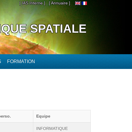
[ IAS Interne ]
[ Annuaire ]
IQUE SPATIALE
S
FORMATION
perso.
Equipe
INFORMATIQUE