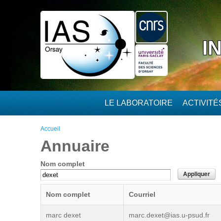
Aller au contenu principal
I
LE LABORATOIRE
ACTIVIT
Vous êtes ici
Accueil
Annuaire
Nom complet
Nom complet
Courriel
marc dexet
marc.dexet@ias.u-psud.fr