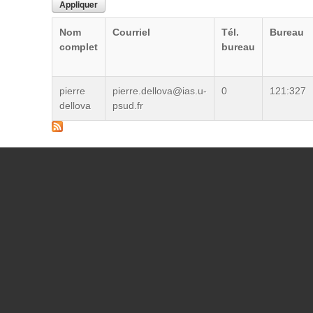
Nom
Courriel
Tél.
Bureau
complet
bureau
pierre
pierre.dellova@ias.u-
0
121:327
dellova
psud.fr