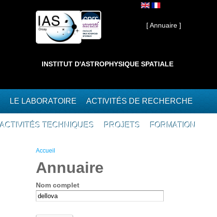
Aller au contenu principal
Interne ]
[ Annuaire ]
INSTITUT D'ASTROPHYSIQUE SPATIALE
LE LABORATOIRE
ACTIVITÉS DE RECHERCHE
ACTIVITÉS TECHNIQUES
PROJETS
FORMATION
Vous êtes ici
Accueil
Annuaire
Nom complet