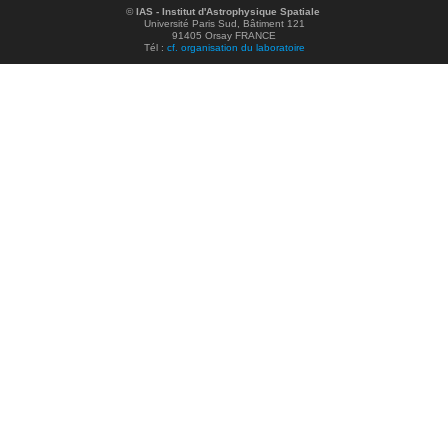
©
IAS - Institut d'Astrophysique Spatiale
Université Paris Sud, Bâtiment 121
91405 Orsay FRANCE
Tél :
cf. organisation du laboratoire