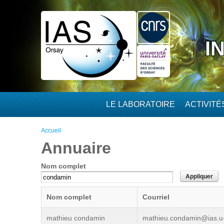
Aller au contenu principal
I
LE LABORATOIRE
ACTIVIT
Vous êtes ici
Accueil
Annuaire
Nom complet
Nom complet
Courriel
mathieu condamin
mathieu.condamin@ias.u-