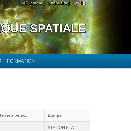
[ IAS Interne ]
[ Annuaire ]
IQUE SPATIALE
S
FORMATION
ite web perso.
Equipe
STATION ETA