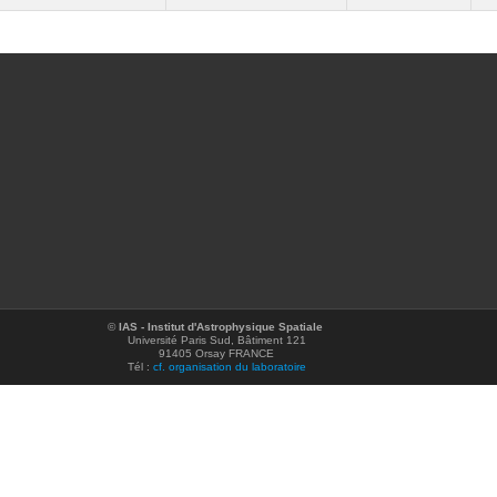
©
IAS - Institut d'Astrophysique Spatiale
Université Paris Sud, Bâtiment 121
91405 Orsay FRANCE
Tél :
cf. organisation du laboratoire