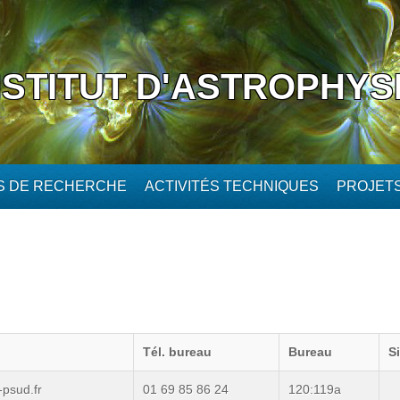
NSTITUT D'ASTROPHYS
ÉS DE RECHERCHE
ACTIVITÉS TECHNIQUES
PROJET
Tél. bureau
Bureau
S
psud.fr
01 69 85 86 24
120:119a