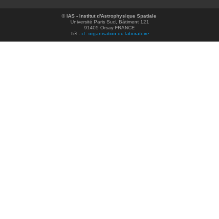
©
IAS - Institut d'Astrophysique Spatiale
Université Paris Sud, Bâtiment 121
91405 Orsay FRANCE
Tél :
cf. organisation du laboratoire