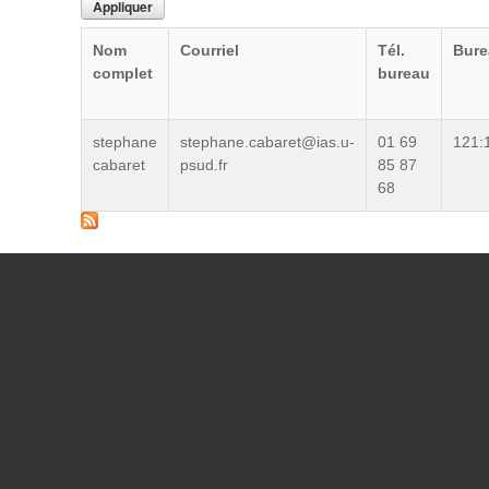
Nom
Courriel
Tél.
Bure
complet
bureau
stephane
stephane.cabaret@ias.u-
01 69
121:
cabaret
psud.fr
85 87
68