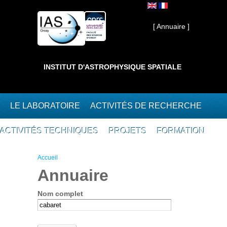
Aller au contenu principal
Interne ]
[ Annuaire ]
INSTITUT D'ASTROPHYSIQUE SPATIALE
LE LABORATOIRE
ACTIVITÉS DE RECHERCHE
ACTIVITÉS TECHNIQUES
PROJETS
FORMATION
Vous êtes ici
Accueil
Annuaire
Nom complet