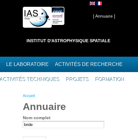
Aller au contenu principal
Interne ]
[ Annuaire ]
INSTITUT D'ASTROPHYSIQUE SPATIALE
LE LABORATOIRE
ACTIVITÉS DE RECHERCHE
ACTIVITÉS TECHNIQUES
PROJETS
FORMATION
Vous êtes ici
Accueil
Annuaire
Nom complet