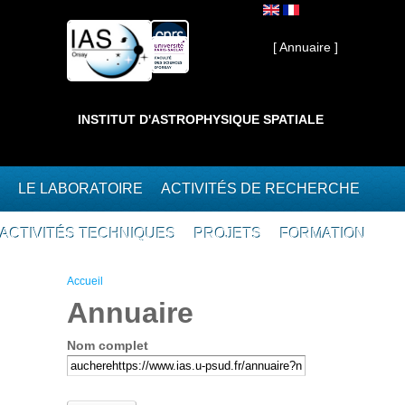
Aller au contenu principal
Interne ]
[ Annuaire ]
INSTITUT D'ASTROPHYSIQUE SPATIALE
LE LABORATOIRE
ACTIVITÉS DE RECHERCHE
ACTIVITÉS TECHNIQUES
PROJETS
FORMATION
Vous êtes ici
Accueil
Annuaire
Nom complet