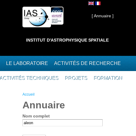
Aller au contenu principal
Interne ]
[ Annuaire ]
INSTITUT D'ASTROPHYSIQUE SPATIALE
LE LABORATOIRE
ACTIVITÉS DE RECHERCHE
ACTIVITÉS TECHNIQUES
PROJETS
FORMATION
Vous êtes ici
Accueil
Annuaire
Nom complet