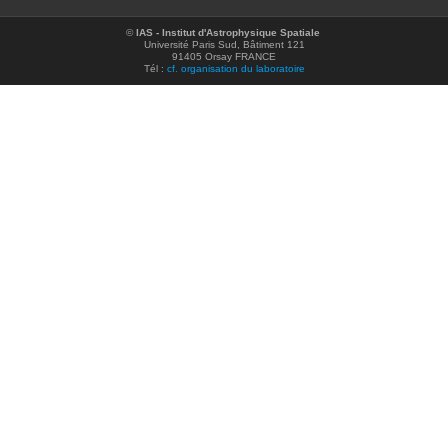
©
IAS - Institut d'Astrophysique Spatiale
Université Paris Sud, Bâtiment 121
91405 Orsay FRANCE
Tél :
cf. organisation du laboratoire