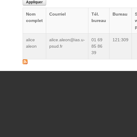
Nom
Courriel
Tél.
Bureau
S
complet
bureau
alice
alice.aleon@ias.u-
01 69
121:309
aleon
psud.fr
85 86
39