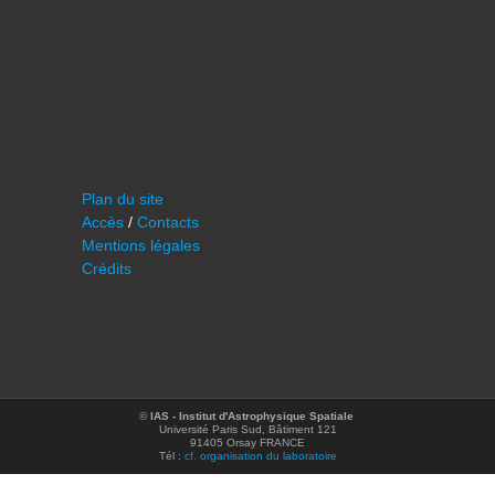
Plan du site
Accès
/
Contacts
Mentions légales
Crédits
©
IAS - Institut d'Astrophysique Spatiale
Université Paris Sud, Bâtiment 121
91405 Orsay FRANCE
Tél :
cf. organisation du laboratoire