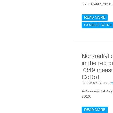
pp. 437-447, 2010.
READ MORE
ABO
FOR
GOOGLE SCHOL
BAC
IN 
PAR
EUVI
FIL
Non-radial o
APP
FIL
in the red 
22 
7349 measu
CoRoT
FRI, 06/06/2014 - 15:37
Astronomy & Astrop
2010.
READ MORE
ABO