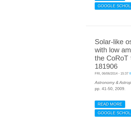
IN 
GOOGLE SCHOL
PRO
PRO
Solar-like o
with low am
the CoRoT 
181906
FRI, 06/06/2014 - 15:37
Astronomy & Astrop
pp. 41-50, 2009.
READ MORE
ABO
OSC
GOOGLE SCHOL
LOW
COR
181