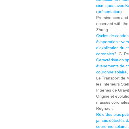
sismiques avec K
(
présentation
)
Prominences and t
observed with the
Zhang
Cycles de condens
évaporation : ver
d’explication du 
coronales
?, G. P
Caractérisation s
événements de ch
couronne solaire
,
Le Transport de 
les Intérieurs Ste
Internes de Gravi
Origine et évoluti
masses coronales 
Regnault
Rôle des plus pet
jamais détectés d
couronne solaire :