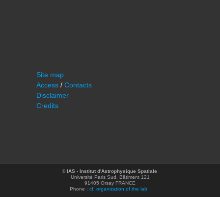
Site map
Access
/
Contacts
Disclaimer
Credits
©
IAS - Institut d'Astrophysique Spatiale
Université Paris Sud, Bâtiment 121
91405 Orsay FRANCE
Phone :
cf. organization of the lab