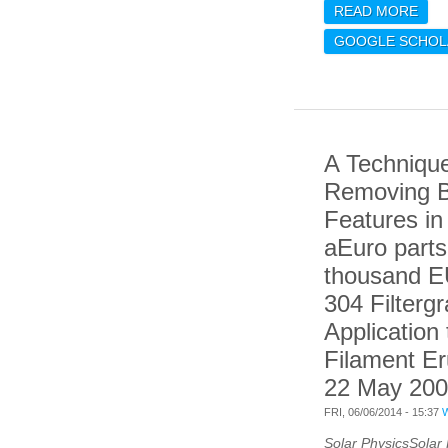
READ MORE
ABO
AST
GOOGLE SCHOL
SOL
WIT
ANA
A Technique
Removing 
Features i
aEuro parts
thousand EU
304 Filterg
Application 
Filament Er
22 May 20
FRI, 06/06/2014 - 15:37
Solar PhysicsSolar