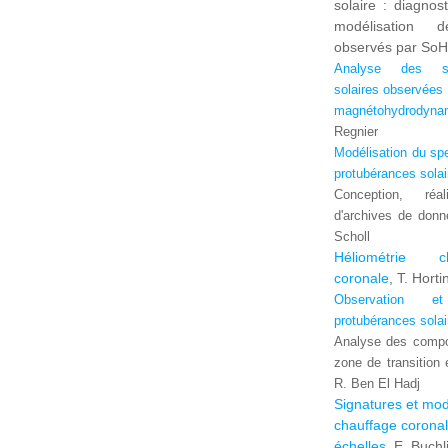
solaire : diagnost
modélisation d
observés par SoHO
Analyse des st
solaires observées
magnétohydrodynam
Regnier
Modélisation du spe
protubérances solai
Conception, réal
d'archives de donné
Scholl
Héliométrie c
coronale
, T. Horti
Observation e
protubérances solai
Analyse des compo
zone de transition
R. Ben El Hadj
Signatures et mod
chauffage coronal
échelles
, E. Buchl