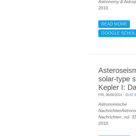
Astronomy & Astrop
2010.
READ MORE
ABO
RED
GOOGLE SCHOL
COR
AST
AND
DET
Asteroseism
solar-type s
Kepler I: D
FRI, 06/06/2014 - 15:37
Astronomische
NachrichtenAstron
Nachrichten
, vol. 
2010.