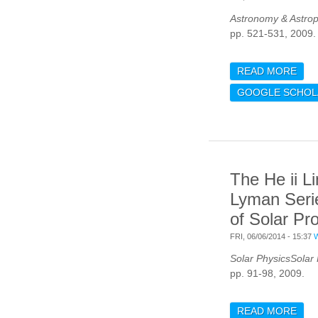
Astronomy & Astrop
pp. 521-531, 2009.
READ MORE
ABO
AST
GOOGLE SCHOL
AND
OF 
EPS
The He ii Li
Lyman Serie
of Solar P
FRI, 06/06/2014 - 15:37
Solar PhysicsSolar
pp. 91-98, 2009.
READ MORE
ABO