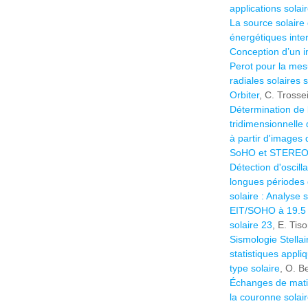
applications solai
La source solaire 
énergétiques inte
Conception d’un i
Perot pour la mes
radiales solaires 
Orbiter
, C. Trossei
Détermination de 
tridimensionnelle 
à partir d'images 
SoHO et STERE
Détection d'oscill
longues périodes
solaire : Analyse 
EIT/SOHO à 19.5 
solaire 23
, E. Tis
Sismologie Stella
statistiques appli
type solaire
, O. 
Échanges de mati
la couronne solai