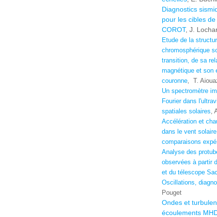
Diagnostics sismi
pour les cibles de
COROT
, J. Locha
Etude de la structu
chromosphérique sol
transition, de sa re
magnétique et son 
couronne
,
T. Aioua
Un spectromètre im
Fourier dans l'ultra
spatiales solaires
, 
Accélération et cha
dans le vent solaire
comparaisons expé
Analyse des protub
observées à partir
et du télescope Sa
Oscillations, diagnos
Pouget
Ondes et turbulen
écoulements MHD 