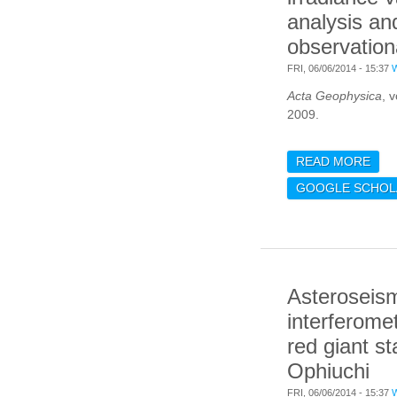
analysis an
observation
FRI, 06/06/2014 - 15:37
Acta Geophysica
, 
2009.
READ MORE
ABO
IRR
GOOGLE SCHOL
ANA
OBS
STR
Asteroseis
interferomet
red giant st
Ophiuchi
FRI, 06/06/2014 - 15:37