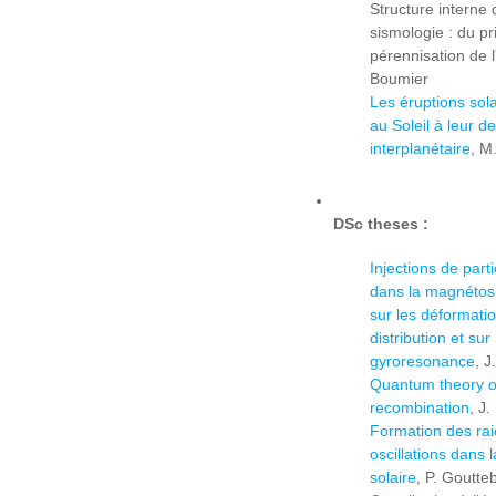
Structure interne 
sismologie : du p
pérennisation de 
Boumier
Les éruptions sola
au Soleil à leur d
interplanétaire
, M
DSc theses :
Injections de part
dans la magnéto
sur les déformati
distribution et sur
gyroresonance
, 
Quantum theory of
recombination
, J
Formation des rai
oscillations dans
solaire
, P. Goutte