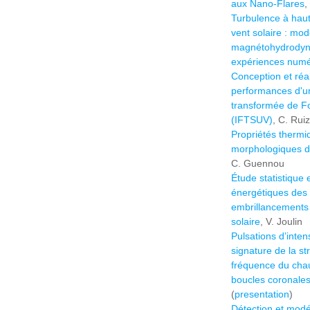
aux Nano-Flares
,
Turbulence à hau
vent solaire : mod
magnétohydrodyna
expériences numé
Conception et réa
performances d'u
transformée de Fo
(IFTSUV)
, C. Rui
Propriétés thermi
morphologiques de
C. Guennou
Étude statistique 
énergétiques des 
embrillancements
solaire
, V. Joulin
Pulsations d’inten
signature de la str
fréquence du cha
boucles coronales
(
presentation
)
Détection et modél