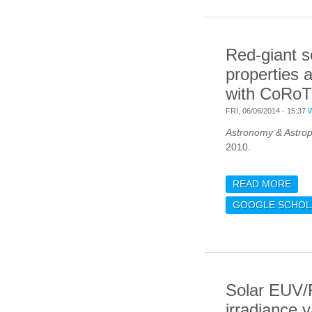
Red-giant s
properties 
with CoRoT
FRI, 06/06/2014 - 15:37
Astronomy & Astrop
2010.
READ MORE
ABO
SEI
GOOGLE SCHOL
ANA
Solar EUV
irradiance v