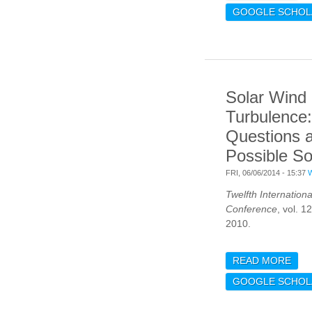
OSC
GOOGLE SCHOL
RED
MEA
Solar Wind
Turbulence
Questions 
Possible So
FRI, 06/06/2014 - 15:37
Twelfth Internation
Conference
, vol. 1
2010.
READ MORE
ABO
TUR
GOOGLE SCHOL
QUE
POS