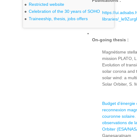
Publications :
Restricted website
Celebration of the 30 years of SOHO
https://ui.adsabs.
Traineeship, thesis, jobs offers
libraries/_le9Zu
On-going thesis :
Magnétisme stella
mission PLATO, L
Evolution of transi
solar corona and t
solar wind: a mult
Solar Orbiter, S.
Budget d’énergie
reconnexion magn
couronne solaire.
observations de l
Orbiter (ESA/NAS
Ganesaratnam