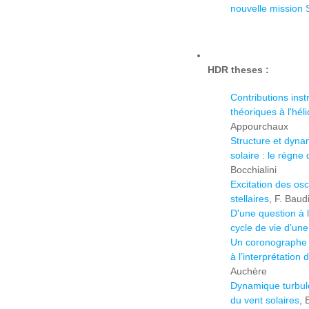
nouvelle mission S
HDR theses :
Contributions ins
théoriques à l'hél
Appourchaux
Structure et dyna
solaire : le règn
Bocchialini
Excitation des osci
stellaires
, F. Baud
D'une question à 
cycle de vie d’une
Un coronographe 
à l’interprétation
Auchère
Dynamique turbul
du vent solaires
, 