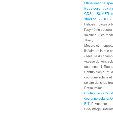
Observations spe
trous coronaux à 
CDS et SUMER, e
staellite SOHO
, C
Heliosismologie à 
l'asymétrie spectrale
solaire sur les mod
Thiery
Mesure et interpréta
linéaire de la raie
- Mesure du champ 
vitesse du vent sol
couronne, N. Raoua
Contribution à l'étu
couronne solaire et 
solaire dans les tr
Patsourakos
Contribution à l'étu
couronne solaire, O
EIT
, F. Auchère
Chauffage interm