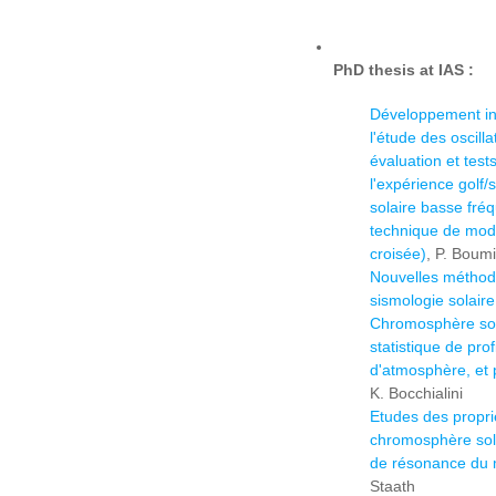
PhD thesis at IAS :
Développement in
l'étude des oscilla
évaluation et tes
l'expérience golf/
solaire basse fré
technique de mod
croisée)
, P. Boum
Nouvelles méthode
sismologie solaire
Chromosphère sol
statistique de pro
d'atmosphère, et
K. Bocchialini
Etudes des propri
chromosphère sola
de résonance du 
Staath