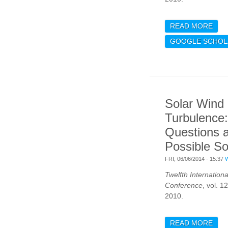
READ MORE
ABO
OSC
GOOGLE SCHOL
RED
MEA
Solar Wind
Turbulence
Questions 
Possible So
FRI, 06/06/2014 - 15:37
Twelfth Internation
Conference
, vol. 1
2010.
READ MORE
ABO