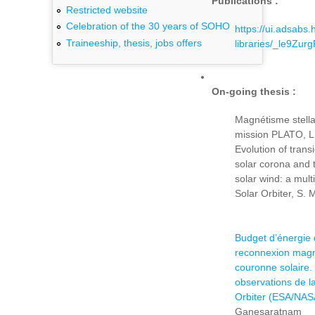
Publications :
Restricted website
Celebration of the 30 years of SOHO
https://ui.adsabs.
Traineeship, thesis, jobs offers
libraries/_le9Zu
On-going thesis :
Magnétisme stella
mission PLATO, L
Evolution of transi
solar corona and t
solar wind: a mult
Solar Orbiter, S.
Budget d’énergie
reconnexion magn
couronne solaire.
observations de l
Orbiter (ESA/NAS
Ganesaratnam