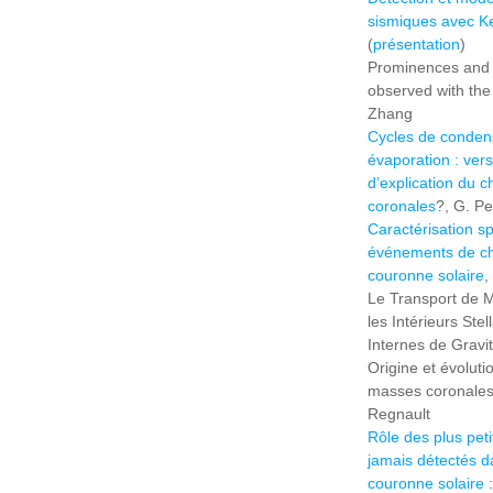
sismiques avec K
(
présentation
)
Prominences and t
observed with the
Zhang
Cycles de condens
évaporation : ver
d’explication du 
coronales
?, G. P
Caractérisation s
événements de ch
couronne solaire
,
Le Transport de 
les Intérieurs Ste
Internes de Gravi
Origine et évoluti
masses coronales 
Regnault
Rôle des plus pet
jamais détectés d
couronne solaire :