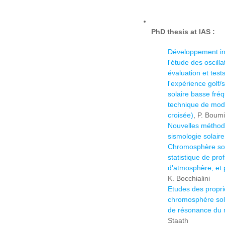
PhD thesis at IAS :
Développement in
l'étude des oscilla
évaluation et tes
l'expérience golf/
solaire basse fré
technique de mod
croisée)
, P. Boum
Nouvelles méthode
sismologie solaire
Chromosphère sol
statistique de pro
d'atmosphère, et
K. Bocchialini
Etudes des propri
chromosphère sola
de résonance du 
Staath