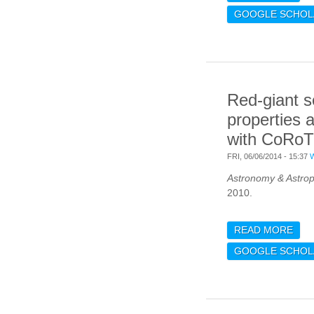
TUR
GOOGLE SCHOL
QUE
POS
Red-giant s
properties 
with CoRoT
FRI, 06/06/2014 - 15:37
Astronomy & Astrop
2010.
READ MORE
ABO
SEI
GOOGLE SCHOL
ANA