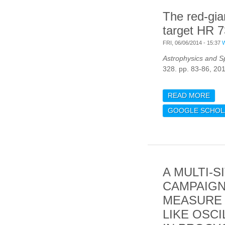
The red-gi
target HR 
FRI, 06/06/2014 - 15:37
Astrophysics and S
328. pp. 83-86, 201
READ MORE
ABO
COR
GOOGLE SCHOL
A MULTI-S
CAMPAIGN
MEASURE 
LIKE OSCI