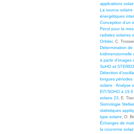
applications solai
La source solaire 
énergétiques inte
Conception d’un i
Perot pour la mes
radiales solaires 
Orbiter
, C. Trossei
Détermination de 
tridimensionnelle 
à partir d'images 
SoHO et STERE
Détection d'oscill
longues périodes
solaire : Analyse 
EIT/SOHO à 19.5 
solaire 23
, E. Tis
Sismologie Stella
statistiques appli
type solaire
, O. 
Échanges de mati
la couronne solai