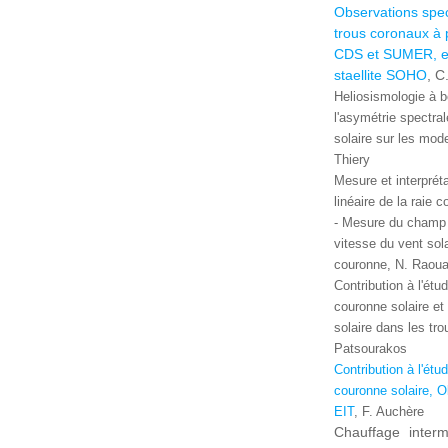
Observations spe
trous coronaux à 
CDS et SUMER, e
staellite SOHO
, C
Heliosismologie à 
l'asymétrie spectrale
solaire sur les mod
Thiery
Mesure et interpréta
linéaire de la raie
- Mesure du champ 
vitesse du vent sol
couronne, N. Raoua
Contribution à l'étu
couronne solaire et 
solaire dans les tr
Patsourakos
Contribution à l'étu
couronne solaire, O
EIT
, F. Auchère
Chauffage interm