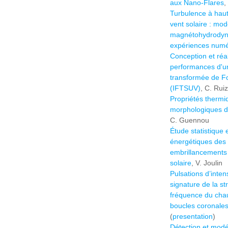
aux Nano-Flares
,
Turbulence à hau
vent solaire : mod
magnétohydrodyna
expériences numé
Conception et réa
performances d'u
transformée de Fo
(IFTSUV)
, C. Rui
Propriétés thermi
morphologiques de
C. Guennou
Étude statistique 
énergétiques des 
embrillancements
solaire
, V. Joulin
Pulsations d’inten
signature de la str
fréquence du cha
boucles coronales
(
presentation
)
Détection et modél