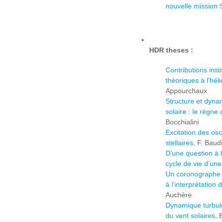
nouvelle mission S
HDR theses :
Contributions ins
théoriques à l'hél
Appourchaux
Structure et dyna
solaire : le règn
Bocchialini
Excitation des osci
stellaires
, F. Baud
D'une question à 
cycle de vie d’une
Un coronographe 
à l’interprétation
Auchère
Dynamique turbul
du vent solaires
, 