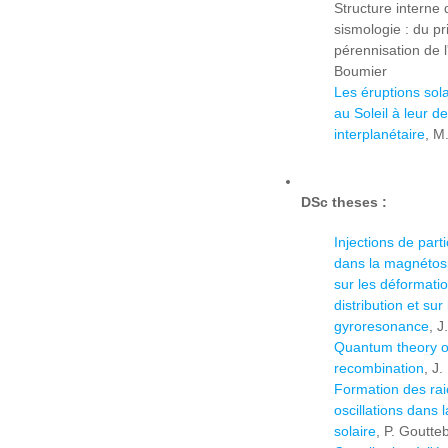
Structure interne 
sismologie : du p
pérennisation de 
Boumier
Les éruptions sola
au Soleil à leur d
interplanétaire
, M
DSc theses :
Injections de part
dans la magnéto
sur les déformati
distribution et sur
gyroresonance
, 
Quantum theory of
recombination
, J
Formation des rai
oscillations dans
solaire
, P. Goutte