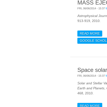
MASS EJE
FRI, 06/06/2014 - 15:37
Astrophysical Journ
913-919, 2010.
READ MORE
ABO
EXT
GOOGLE SCHOL
DIS
ASS
COR
EJE
Space solar
FRI, 06/06/2014 - 15:37
Solar and Stellar Va
Earth and Planets
,
468, 2010.
READ MORE
ABO