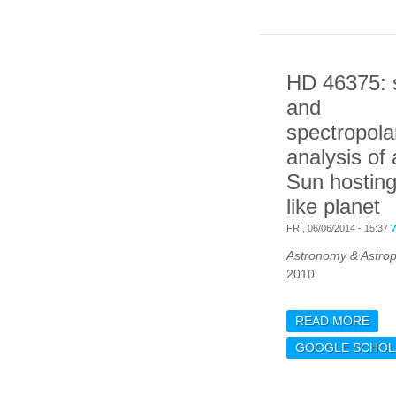
THE
AMP
OBS
HD 46375: 
and
spectropola
analysis of
Sun hosting
like planet
FRI, 06/06/2014 - 15:37
Astronomy & Astrop
2010.
READ MORE
ABO
SEI
GOOGLE SCHOL
SPE
ANA
SUN