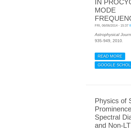
IN PROCYO
MODE
FREQUEN
FRI, 06/06/2014 - 15:37
Astrophysical Journ
935-949, 2010.
READ MORE
ABO
CAM
GOOGLE SCHOL
SOL
OSC
PRO
FRE
Physics of 
Prominences
Spectral Di
and Non-L