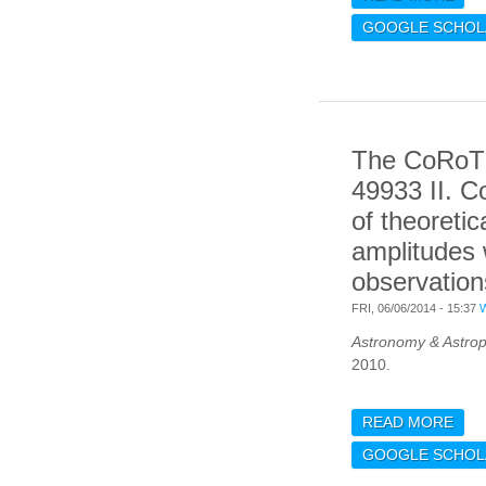
MIS
GOOGLE SCHOL
The CoRoT 
49933 II. 
of theoreti
amplitudes 
observation
FRI, 06/06/2014 - 15:37
Astronomy & Astrop
2010.
READ MORE
ABO
TARG
GOOGLE SCHOL
COM