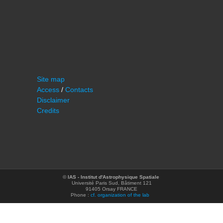
Site map
Access
/
Contacts
Disclaimer
Credits
©
IAS - Institut d'Astrophysique Spatiale
Université Paris Sud, Bâtiment 121
91405 Orsay FRANCE
Phone :
cf. organization of the lab