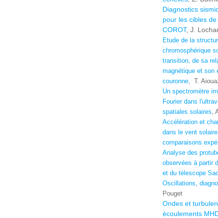
Diagnostics sismi
pour les cibles de
COROT
, J. Locha
Etude de la structu
chromosphérique sol
transition, de sa re
magnétique et son 
couronne
,
T. Aioua
Un spectromètre im
Fourier dans l'ultra
spatiales solaires
, 
Accélération et cha
dans le vent solaire
comparaisons expé
Analyse des protub
observées à partir
et du télescope Sa
Oscillations, diagnos
Pouget
Ondes et turbulen
écoulements MHD 