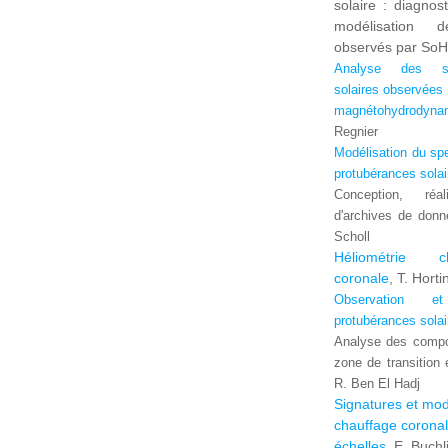
solaire : diagnost
modélisation d
observés par SoHO
Analyse des st
solaires observées
magnétohydrodynam
Regnier
Modélisation du spe
protubérances solai
Conception, réal
d'archives de donné
Scholl
Héliométrie c
coronale
, T. Horti
Observation e
protubérances solai
Analyse des compo
zone de transition
R. Ben El Hadj
Signatures et mod
chauffage coronal
échelles
, E. Buchl