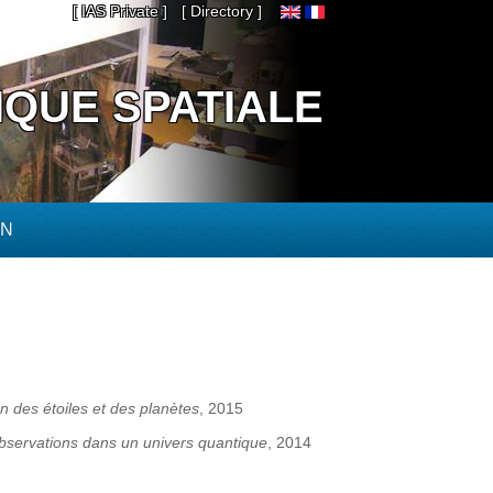
[ IAS Private ]
[ Directory ]
IQUE SPATIALE
ON
on des étoiles et des planètes
, 2015
bservations dans un univers quantique
, 2014