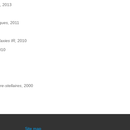
, 2013
iques,
2011
laxies IR,
2010
010
e-stellaires
, 2000
Site map