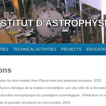
NSTITUT D'ASTROPHYS
TIES
TECHNICAL ACTIVITIES
PROJECTS
EDUCATI
ions
ints for dust models from Planck total and polarized emission
, 2015
hysico-chimique de la matière interstellaire: une des clés de la formati
struction microphysique du paradigme cosmologique : Prédictions et o
ie et grandes structures en micro-ondes,
2014