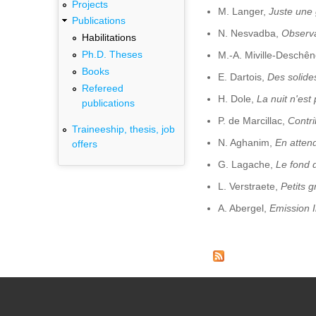
Projects
M. Langer,
Juste une
Publications
N. Nesvadba,
Observa
Habilitations
Ph.D. Theses
M.-A. Miville-Deschê
Books
E. Dartois,
Des solides
Refereed
H. Dole,
La nuit n'est
publications
P. de Marcillac,
Contr
Traineeship, thesis, job
N. Aghanim,
En attend
offers
G. Lagache,
Le fond d
L. Verstraete,
Petits g
A. Abergel,
Emission I