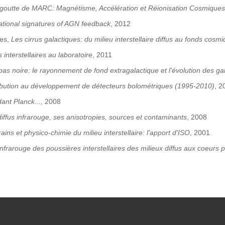
 goutte de MARC: Magnétisme, Accélération et Réionisation Cosmiques
tional signatures of AGN feedback
, 2012
nes,
Les cirrus galactiques: du milieu interstellaire diffus au fonds cosm
 interstellaires au laboratoire
, 2011
 pas noire: le rayonnement de fond extragalactique et l'évolution des ga
ibution au développement de détecteurs bolométriques (1995-2010)
, 2
ant Planck...,
2008
iffus infrarouge, ses anisotropies, sources et contaminants
, 2008
rains et physico-chimie du milieu interstellaire: l'apport d'ISO
, 2001
nfrarouge des poussières interstellaires des milieux diffus aux coeurs pr