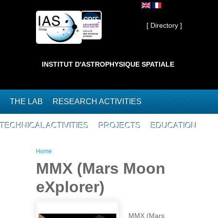
Skip to main content
Private ]
[ Directory ]
INSTITUT D'ASTROPHYSIQUE SPATIALE
THE LAB
RESEARCH ACTIVITIES
TECHNICAL ACTIVITIES
PROJECTS
EDUCATION
You are here
Home
MMX (Mars Moon
eXplorer)
MMX (Mars