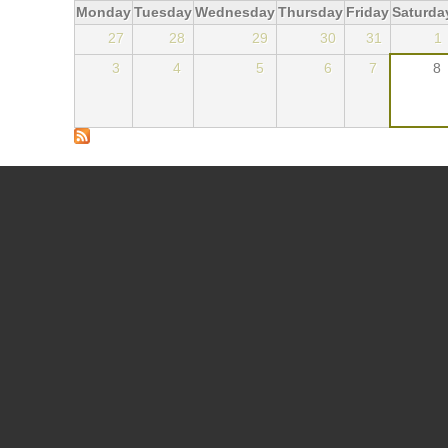
Monday
Tuesday
Wednesday
Thursday
Friday
Saturda
27
28
29
30
31
1
3
4
5
6
7
8