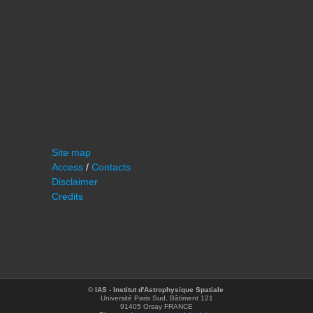
Site map
Access
/
Contacts
Disclaimer
Credits
©
IAS - Institut d'Astrophysique Spatiale
Université Paris Sud, Bâtiment 121
91405 Orsay FRANCE