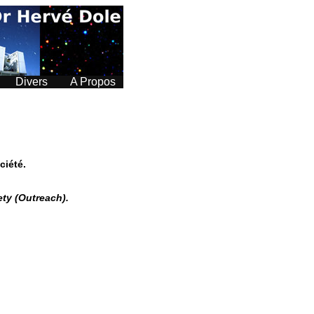
Divers
A Propos
ciété.
ety (Outreach).