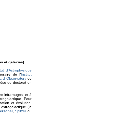
as et galaxies)
.
itut d'Astrophysique
oraire de l'
Institut
ard Observatory
de
hèse de doctorat en
es infrarouges, et à
tragalactique. Pour
tion et évolution,
extragalactique (la
erschel
,
Spitzer
ou