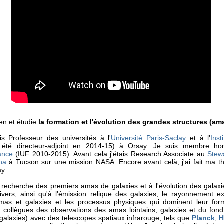
ien et étudie
la formation et l'évolution des grandes structures (am
is Professeur des universités à l'
Université Paris-Saclay
et à l'
Inst
 été directeur-adjoint en 2014-15) à Orsay. Je suis membre hon
ance
(IUF 2010-2015). Avant cela j'étais Research Associate au
Stew
ona
à Tucson sur une mission NASA. Encore avant celà, j'ai fait ma t
ay.
 recherche des premiers amas de galaxies et à l'évolution des galaxi
ivers, ainsi qu'à l'émission relique des galaxies, le rayonnement ex
as et galaxies et les processus physiques qui dominent leur forma
 collègues des observations des amas lointains, galaxies et du fond 
 galaxies) avec des telescopes spatiaux infrarouge, tels que
Planck
,
H