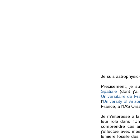
Je suis astrophysic
Précisément, je su
Spatiale
(dont j'ai
Universitaire de Fr
l'
University of Ariz
France, à l'IAS Ors
Je m'intéresse à la
leur rôle dans l'Un
comprendre ces am
j'effectue avec mes
lumière fossile des