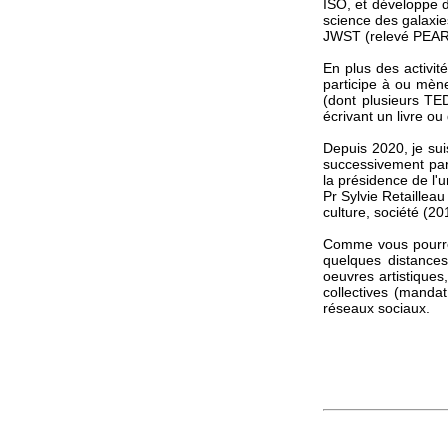
ISO, et développe d
science des galaxie
JWST (relevé PEAR
En plus des activité
participe à ou mène
(dont plusieurs TED
écrivant un livre ou
Depuis 2020, je suis
successivement par 
la présidence de l'
Pr Sylvie Retailleau
culture, société (2
Comme vous pourrez
quelques distance
oeuvres artistiques,
collectives (mandat
réseaux sociaux.