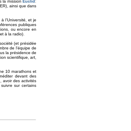
s la mission
Euclid
:
MER), ainsi que dans
 l'Université, et je
onférences publiques
tions, ou encore en
t à la radio).
 société (et présidée
embre de l'équipe de
ous la présidence de
on scientifique, art,
ême 10 marathons et
méditer devant des
, avoir des activités
suivre sur certains