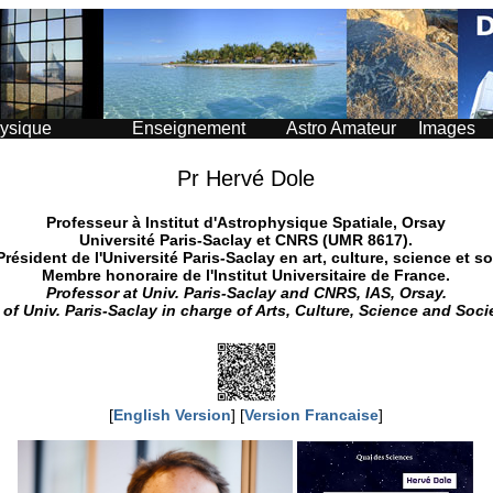
ysique
Enseignement
Astro Amateur
Images
Pr Hervé Dole
Professeur à Institut d'Astrophysique Spatiale, Orsay
Université Paris-Saclay et CNRS (UMR 8617).
Président de l'Université Paris-Saclay en art, culture, science et so
Membre honoraire de l'Institut Universitaire de France.
Professor at Univ. Paris-Saclay and CNRS, IAS, Orsay.
 of Univ. Paris-Saclay in charge of Arts, Culture, Science and Soci
[
English Version
] [
Version Francaise
]