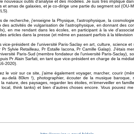
e nouveaux outils d'analyse et des modèles. Je suis très impliqué dan
s et amas de galaxies, et je co-dirige une partie du segment sol (OU-
LS).
s de recherche, j'enseigne la Physique, l'astrophysique, la cosmologie à
 des activités de vulgarisation de l'astrophysique, en donnant des c
x), en me rendant dans les écoles, en participant à la vie d'associa
 des articles dans la presse (et même en passant parfois à la télevision e
 vice-président de l'université Paris-Saclay en art, culture, science et
Pr Sylvie Retailleau, Pr Estalle Iacona, Pr Camille Galap). J'étais m
université Paris-Sud (membre fondateur de l'université Paris-Saclay), s
 puis Pr Alain Sarfati, en tant que vice-président en charge de la médiati
016-2020).
 le voir sur ce site, j'aime également voyager, marcher, courir (m
s au-delà 80km !), photographier, écouter de la musique baroque, 
 la nature, des paysages, regarder les étoiles, m'émerveiller en famille
 local, think tanks) et bien d'autres choses encore. Vous pouvez me 