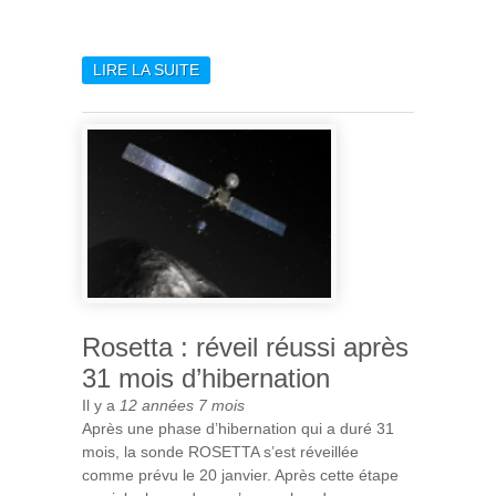
LIRE LA SUITE
DE DON HASSLER SUCCÈDE
À YVES LANGEVIN À LA
DIRECTION DE L’INSTITUT
D’ASTROPHYSIQUE
SPATIALE
Rosetta : réveil réussi après
31 mois d’hibernation
Il y a
12 années 7 mois
Après une phase d’hibernation qui a duré 31
mois, la sonde ROSETTA s’est réveillée
comme prévu le 20 janvier. Après cette étape