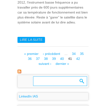
2012, l’instrument basse fréquence a pu
travailler près de 600 jours supplémentaires
car sa température de fonctionnement est bien
plus élevée. Reste à “garer” le satellite dans le
système solaire avant de lui dire adieu.
LIRE LA SUITE
DE LE SATELLITE PLANCK A
ACHEVÉ SA MISSION
Pages
« premier
‹ précédent
…
34
35
36
37
38
39
40
41
42
suivant ›
dernier »
LinkedIn IAS