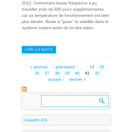
2012, l’instrument basse fréquence a pu
travailler près de 600 jours supplémentaires
car sa température de fonctionnement est bien
plus élevée. Reste à “garer” le satellite dans le
système solaire avant de lui dire adieu.
LIRE LA SUITE
DE LE SATELLITE PLANCK A
ACHEVÉ SA MISSION
Pages
« premier
‹ précédent
…
34
35
36
37
38
39
40
41
42
suivant ›
dernier »
LinkedIn IAS