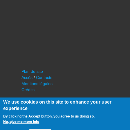
Plan du site
Accès
/
Contacts
Mentions légales
Crédits
We use cookies on this site to enhance your user
experience
By clicking the Accept button, you agree to us doing so.
No, give me more info
©
IAS - Institut d'Astrophysique Spatiale