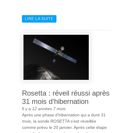
LIRE LA SUITE
DE DON HASSLER SUCCÈDE
À YVES LANGEVIN À LA
DIRECTION DE L’INSTITUT
D’ASTROPHYSIQUE
SPATIALE
Rosetta : réveil réussi après
31 mois d’hibernation
Il y a
12 années 7 mois
Après une phase d’hibernation qui a duré 31
mois, la sonde ROSETTA s’est réveillée
comme prévu le 20 janvier. Après cette étape