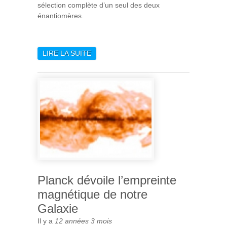
sélection complète d’un seul des deux
énantiomères.
LIRE LA SUITE
DE CHIRAL-MICMOC: À
L’ORIGINE DE L’ASYMÉTRIE
DES MOLÉCULES DU
VIVANT SUR TERRE ?
Planck dévoile l’empreinte
magnétique de notre
Galaxie
Il y a
12 années 3 mois