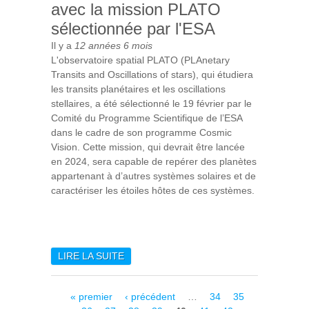
avec la mission PLATO
sélectionnée par l'ESA
Il y a
12 années 6 mois
L'observatoire spatial PLATO (PLAnetary
Transits and Oscillations of stars), qui étudiera
les transits planétaires et les oscillations
stellaires, a été sélectionné le 19 février par le
Comité du Programme Scientifique de l’ESA
dans le cadre de son programme Cosmic
Vision. Cette mission, qui devrait être lancée
en 2024, sera capable de repérer des planètes
appartenant à d’autres systèmes solaires et de
caractériser les étoiles hôtes de ces systèmes.
LIRE LA SUITE
DE L'IAS EN PREMIÈRE
LIGNE AVEC LA MISSION
PLATO SÉLECTIONNÉE PAR
Pages
« premier
‹ précédent
…
34
35
L'ESA