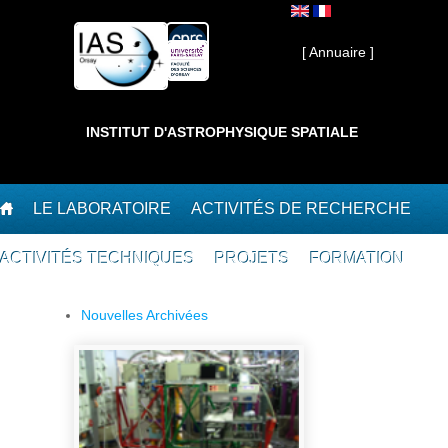
Aller au contenu principal
Interne ]
[ Annuaire ]
INSTITUT D'ASTROPHYSIQUE SPATIALE
LE LABORATOIRE
ACTIVITÉS DE RECHERCHE
ACTIVITÉS TECHNIQUES
PROJETS
FORMATION
Nouvelles Archivées