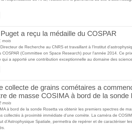
E PREMIÈRE IMAGE DE LA COMÈTE CHURYUMOV-GERASIMENKO 
AMÉRA CIVA DU LANDER PHILAE DE ROSETTA
 Puget a reçu la médaille du COSPAR
1 mois
irecteur de Recherche au CNRS et travaillant à l'Institut d'astrophysiq
 du COSPAR (Committee on Space Research) pour l'année 2014. Ce pr
e qui a apporté une contribution exceptionnelle au domaine des science
E JEAN-LOUP PUGET A REÇU LA MÉDAILLE DU COSPAR
e collecte de grains cométaires a commenc
tre de masse COSIMA à bord de la sonde 
2 mois
MA à bord de la sonde Rosetta va obtenir les premiers spectres de ma
ins collectés à proximité immédiate d’une comète. La caméra de CO
itut d’Astrophysique Spatiale, permettra de repérer et de caractériser le
és.