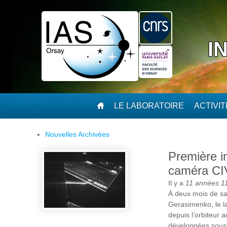
Aller au contenu principal
I
LE LABORATOIRE
ACTIVI
Nouvelles Archivées
Première 
caméra CIV
Il y a
11 années 1
À deux mois de sa
Gerasimenko, le la
depuis l’orbiteur 
développées sous l