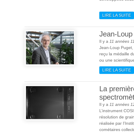
LIRE LA SUITE
D
C
Jean-Loup
Il y a
11 années 1
Jean-Loup Puget, D
reçu la médaille
ou une scientifiqu
LIRE LA SUITE
D
La premièr
spectromè
Il y a
11 années 1
L’instrument COSI
résolution de gra
réalisée par l’Inst
cométaires collect