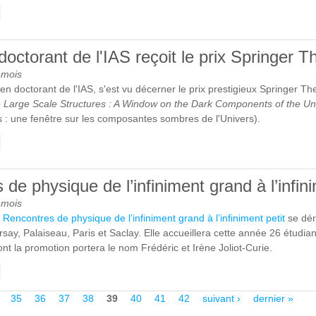
E LA PREMIÈRE COLLECTE DE GRAINS COMÉTAIRES A COMMENC
PECTROMÈTRE DE MASSE COSIMA À BORD DE LA SONDE ROSET
octorant de l'IAS reçoit le prix Springer T
 mois
ien doctorant de l'IAS, s'est vu décerner le prix prestigieux Springer Th
 Large Scale Structures : A Window on the Dark Components of the Un
s : une fenêtre sur les composantes sombres de l'Univers).
E UN ANCIEN DOCTORANT DE L'IAS REÇOIT LE PRIX SPRINGER T
de physique de l’infiniment grand à l’infini
 mois
s
Rencontres de physique de l’infiniment grand à l’infiniment petit
se dér
Orsay, Palaiseau, Paris et Saclay. Elle accueillera cette année 26 étudia
ont la promotion portera le nom Frédéric et Irène Joliot-Curie.
E RENCONTRES DE PHYSIQUE DE L’INFINIMENT GRAND À L’INFIN
35
36
37
38
39
40
41
42
suivant ›
dernier »