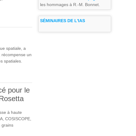
les hommages à R.-M. Bonnet.
PAR LA
SÉMINAIRES DE L'IAS
ue spatiale, a
ix récompense un
s spatiales.
é pour le
Rosetta
sse à haute
SIMA, COSISCOPE,
s grains