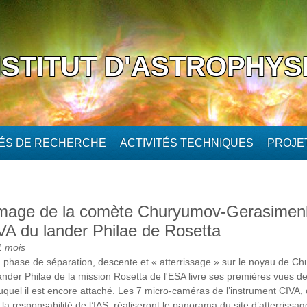
NSTITUT D'ASTROPHYS
TÉS DE RECHERCHE
ACTIVITÉS TECHNIQUES
PROJE
image de la comète Churyumov-Gerasimenk
A du lander Philae de Rosetta
1 mois
 phase de séparation, descente et « atterrissage » sur le noyau de C
nder Philae de la mission Rosetta de l'ESA livre ses premières vues d
auquel il est encore attaché. Les 7 micro-caméras de l’instrument CIVA,
a responsabilité de l’IAS, réaliseront le panorama du site d’atterrissag