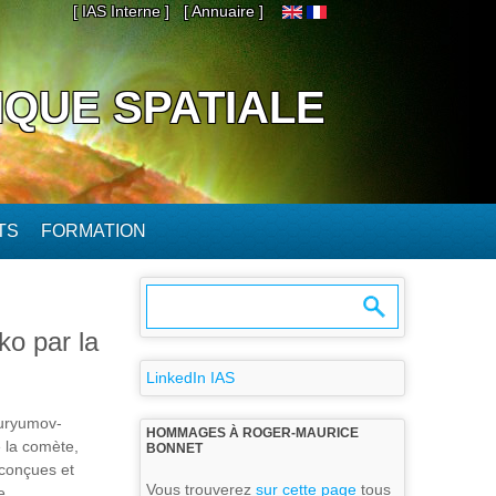
[ IAS Interne ]
[ Annuaire ]
IQUE SPATIALE
TS
FORMATION
o par la
LinkedIn IAS
huryumov-
HOMMAGES À ROGER-MAURICE
e la comète,
BONNET
 conçues et
Vous trouverez
sur cette page
tous
e.