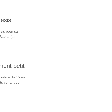
É POUR LE
TA
hesis
esis pour sa
iverse
(Les
HESIS
ment petit
oulera du 15 au
nts venant de
IMENT PETIT