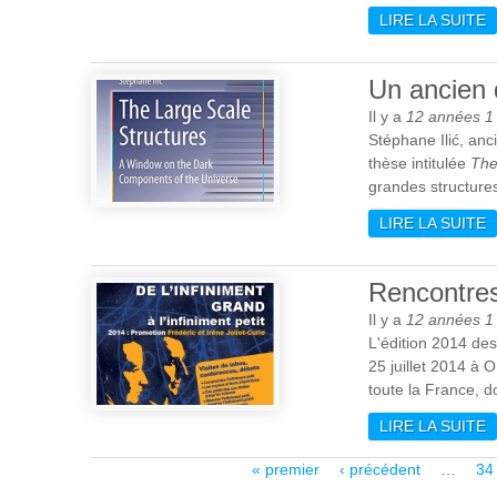
LIRE LA SUITE
D
S
Un ancien d
Il y a
12 années 1
Stéphane Ilić, anc
thèse intitulée
The
grandes structure
LIRE LA SUITE
D
Rencontres 
Il y a
12 années 1
L'édition 2014 de
25 juillet 2014 à 
toute la France, d
LIRE LA SUITE
D
Pages
« premier
‹ précédent
…
34