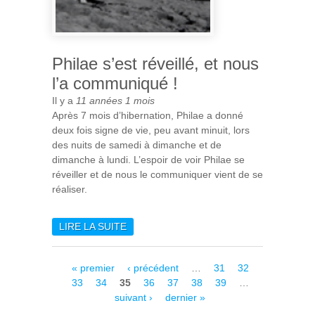
Philae s’est réveillé, et nous
l’a communiqué !
Il y a
11 années 1 mois
Après 7 mois d’hibernation, Philae a donné
deux fois signe de vie, peu avant minuit, lors
des nuits de samedi à dimanche et de
dimanche à lundi. L’espoir de voir Philae se
réveiller et de nous le communiquer vient de se
réaliser.
LIRE LA SUITE
DE PHILAE S’EST RÉVEILLÉ,
ET NOUS L’A COMMUNIQUÉ
!
Pages
« premier
‹ précédent
…
31
32
33
34
35
36
37
38
39
…
suivant ›
dernier »