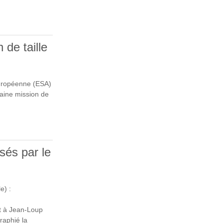
 de taille
 européenne (ESA)
haine mission de
DE TAILLE
sés par le
e) :
et à Jean-Loup
raphié la