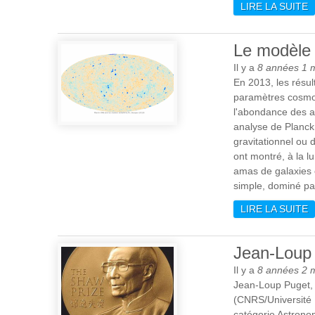
LIRE LA SUITE
D
C
Le modèle 
Il y a
8 années 1 
En 2013, les résul
paramètres cosmol
l'abondance des a
analyse de Planck 
gravitationnel ou
ont montré, à la l
amas de galaxies 
simple, dominé par
LIRE LA SUITE
D
Jean-Loup 
Il y a
8 années 2 
Jean-Loup Puget, d
(CNRS/Université 
catégorie Astrono