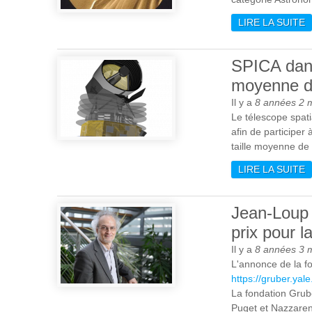
LIRE LA SUITE
D
SPICA dans 
moyenne d
Il y a
8 années 2 
Le télescope spati
afin de participer
taille moyenne de 
LIRE LA SUITE
D
M
Jean-Loup 
prix pour 
Il y a
8 années 3 
L'annonce de la fo
https://gruber.ya
La fondation Grube
Puget et Nazzaren