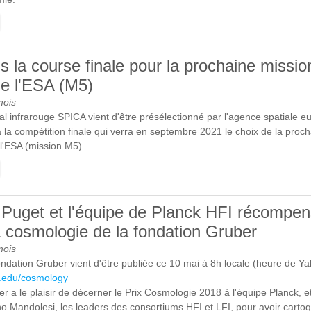
E JEAN-LOUP PUGET A REÇU LE PRIX SHAW
la course finale pour la prochaine mission
e l'ESA (M5)
mois
al infrarouge SPICA vient d'être présélectionné par l'agence spatiale
 à la compétition finale qui verra en septembre 2021 le choix de la proc
l'ESA (mission M5).
E SPICA DANS LA COURSE FINALE POUR LA PROCHAINE MISSION 
OYENNE DE L'ESA (M5)
Puget et l'équipe de Planck HFI récompen
la cosmologie de la fondation Gruber
mois
ndation Gruber vient d'être publiée ce 10 mai à 8h locale (heure de Yal
le.edu/cosmology
r a le plaisir de décerner le Prix Cosmologie 2018 à l'équipe Planck, 
o Mandolesi, les leaders des consortiums HFI et LFI, pour avoir cartog