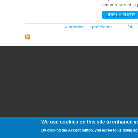
température et la 
LIRE LA SUITE
D
P
Pages
« premier
‹ précédent
…
24
We use cookies on this site to enhance y
By clicking the Accept button, you agree to us doing so