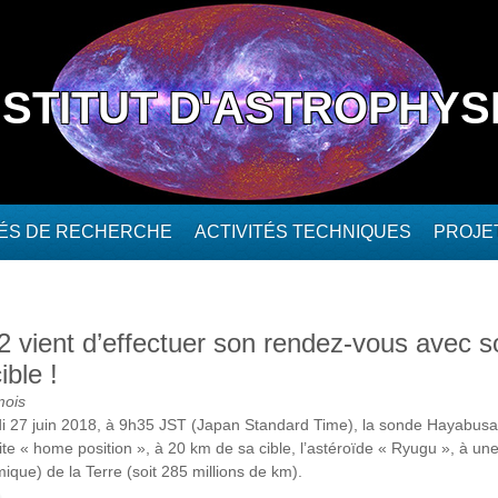
NSTITUT D'ASTROPHYS
TÉS DE RECHERCHE
ACTIVITÉS TECHNIQUES
PROJE
 vient d’effectuer son rendez-vous avec s
ible !
mois
i 27 juin 2018, à 9h35 JST (Japan Standard Time), la sonde Hayabus
ite « home position », à 20 km de sa cible, l’astéroïde « Ryugu », à un
ique) de la Terre (soit 285 millions de km).