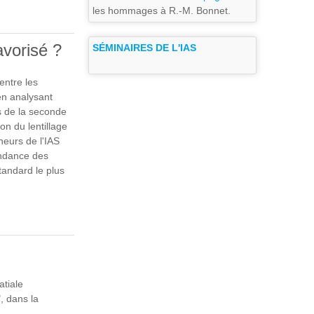
N ASTÉROÏDE
les hommages à R.-M. Bonnet.
vorisé ?
SÉMINAIRES DE L'IAS
entre les
en analysant
s de la seconde
on du lentillage
eurs de l'IAS
ondance des
tandard le plus
VORISÉ ?
atiale
", dans la