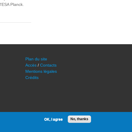
l'ESA Planck.
 PAR LE PRIX
Plan du site
Accès
/
Contacts
Mentions légales
Crédits
OK, I agree
No, thanks