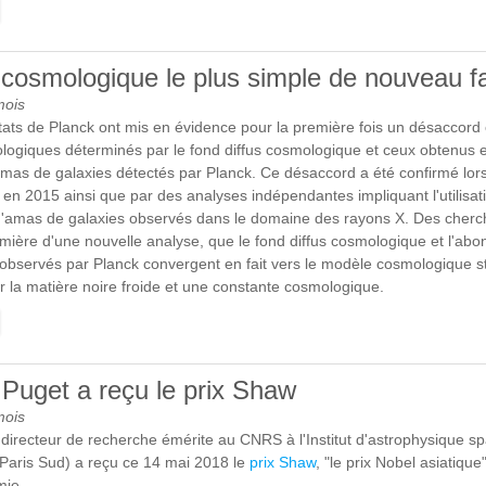
E HAYABUSA 2 VIENT D’EFFECTUER SON RENDEZ-VOUS AVEC SO
IBLE !
cosmologique le plus simple de nouveau fa
mois
tats de Planck ont mis en évidence pour la première fois un désaccord 
ogiques déterminés par le fond diffus cosmologique et ceux obtenus 
mas de galaxies détectés par Planck. Ce désaccord a été confirmé lor
en 2015 ainsi que par des analyses indépendantes impliquant l'utilisati
 d'amas de galaxies observés dans le domaine des rayons X. Des cherch
umière d'une nouvelle analyse, que le fond diffus cosmologique et l'ab
observés par Planck convergent en fait vers le modèle cosmologique s
 la matière noire froide et une constante cosmologique.
E LE MODÈLE COSMOLOGIQUE LE PLUS SIMPLE DE NOUVEAU FA
Puget a reçu le prix Shaw
mois
irecteur de recherche émérite au CNRS à l'Institut d'astrophysique sp
Paris Sud) a reçu ce 14 mai 2018 le
prix Shaw
, "le prix Nobel asiatique
mie.