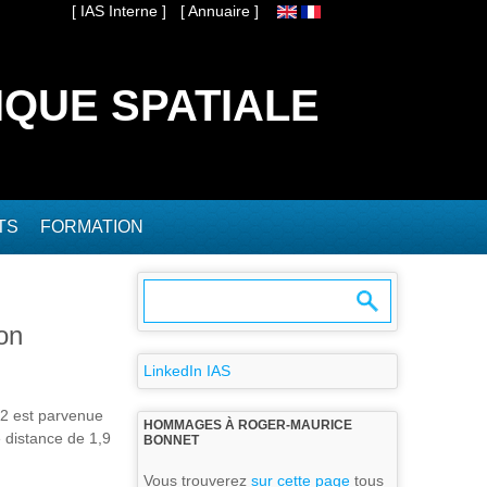
[ IAS Interne ]
[ Annuaire ]
IQUE SPATIALE
TS
FORMATION
on
LinkedIn IAS
a2 est parvenue
HOMMAGES À ROGER-MAURICE
e distance de 1,9
BONNET
Vous trouverez
sur cette page
tous