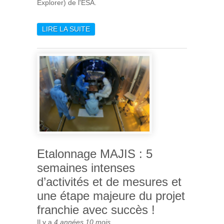
Explorer) de l'ESA.
LIRE LA SUITE
DE LIVRAISON DU DERNIER
ÉQUIPEMENT DE
L’INSTRUMENT MAJIS À
L’ESA/AIRBUS
Etalonnage MAJIS : 5
semaines intenses
d’activités et de mesures et
une étape majeure du projet
franchie avec succès !
Il y a
4 années 10 mois