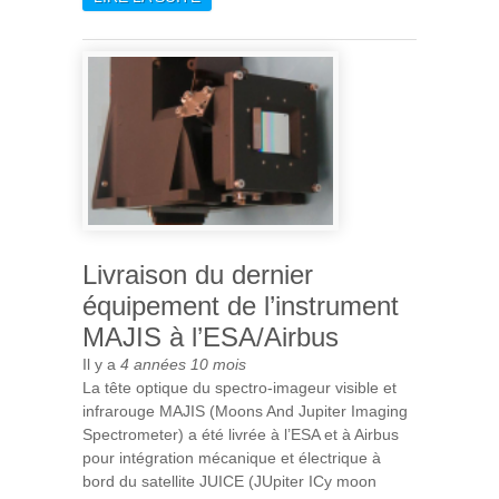
DÉCOUVERTE D’UN PROTO-
AMAS DE GALAXIES TRÈS
ACTIF, DATANT DE QUAND
L’UNIVERS AVAIT 3
MILLIARDS D’ANNÉES
Livraison du dernier
équipement de l’instrument
MAJIS à l’ESA/Airbus
Il y a
4 années 10 mois
La tête optique du spectro-imageur visible et
infrarouge MAJIS (Moons And Jupiter Imaging
Spectrometer) a été livrée à l’ESA et à Airbus
pour intégration mécanique et électrique à
bord du satellite JUICE (JUpiter ICy moon