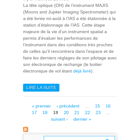
La tête optique (OH) de l’instrument MAJIS
(Moons and Jupiter Imaging Spectrometer) qui
a été livrée mi-août à l’IAS a été étalonnée à la
station d’étalonnage de l’IAS. Cette étape
majeure de la vie d’un instrument spatial a
permis d’évaluer les performances de
l’instrument dans des conditions très proches
de celles qu’il rencontrera dans l’espace et de
faire les derniers réglages de son pilotage avec
son électronique de rechange (le boitier
électronique de vol étant
déjà livré
).
LIRE LA SUITE
DE ETALONNAGE MAJIS : 5
SEMAINES INTENSES
D’ACTIVITÉS ET DE
Pages
« premier
‹ précédent
…
15
16
MESURES ET UNE ÉTAPE
17
18
19
20
21
22
23
…
MAJEURE DU PROJET
suivant ›
dernier »
FRANCHIE AVEC SUCCÈS !