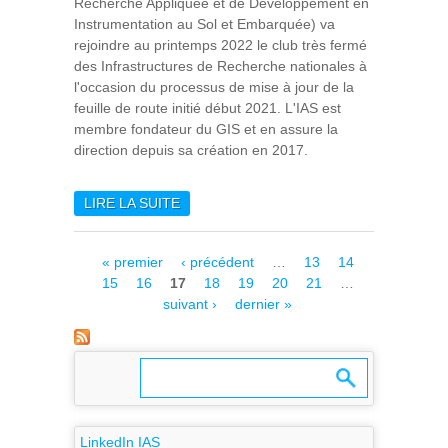
Recherche Appliquée et de Développement en
Instrumentation au Sol et Embarquée) va
rejoindre au printemps 2022 le club très fermé
des Infrastructures de Recherche nationales à
l'occasion du processus de mise à jour de la
feuille de route initié début 2021. L'IAS est
membre fondateur du GIS et en assure la
direction depuis sa création en 2017.
LIRE LA SUITE
DE PARADISE : UNE
NOUVELLE
INFRASTRUCTURE DE
Pages
« premier
‹ précédent
…
13
14
RECHERCHE
15
16
17
18
19
20
21
…
suivant ›
dernier »
LinkedIn IAS