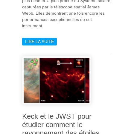
plus riche et la plus proche du Système solaire,
capturées par le télescope spatial James
Webb. Elles démontrent une fois encore les
performances exceptionnelles de cet
instrument.
LIRE LA SUITE
DE TÉLESCOPE JAMES
WEBB : PREMIÈRES IMAGES
DE LA NÉBULEUSE D’ORION
Keck et le JWST pour
étudier comment le
rayonnement des étoiles