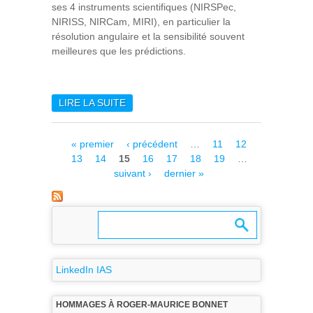
ses 4 instruments scientifiques (NIRSPec,
NIRISS, NIRCam, MIRI), en particulier la
résolution angulaire et la sensibilité souvent
meilleures que les prédictions.
LIRE LA SUITE
DE LE JWST : UN NOUVEL
OBSERVATOIRE SPATIAL
AUX PERFORMANCES
Pages
« premier
‹ précédent
…
11
12
SIDÉRANTES
13
14
15
16
17
18
19
…
suivant ›
dernier »
LinkedIn IAS
HOMMAGES À ROGER-MAURICE BONNET