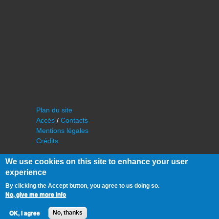
Plan du site
Accès
/
Contacts
Mentions légales
Crédits
We use cookies on this site to enhance your user
experience
By clicking the Accept button, you agree to us doing so.
No, give me more info
©
IAS - Institut d'Astrophysique Spatiale
OK, I agree
No, thanks
Université Paris Sud, Bâtiment 121
91405 Orsay FRANCE