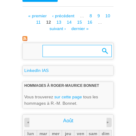
ÉCHANTILLONS DE
L’ASTÉROÏDE RYUGU PAR
Pages
« premier
‹ précédent
…
8
9
10
MICROMEGA RÉVÈLE DE
11
12
13
14
15
16
…
NOUVELLES INFORMATIONS
suivant ›
dernier »
SUR L’ÉVOLUTION
PRÉCOCE DU SYSTÈME
SOLAIRE
LinkedIn IAS
HOMMAGES À ROGER-MAURICE BONNET
Vous trouverez
sur cette page
tous les
hommages à R.-M. Bonnet.
Août
«
»
lun
mar
mer
jeu
ven
sam
dim