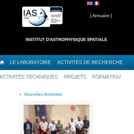
Aller au contenu principal
Interne ]
[ Annuaire ]
INSTITUT D'ASTROPHYSIQUE SPATIALE
LE LABORATOIRE
ACTIVITÉS DE RECHERCHE
ACTIVITÉS TECHNIQUES
PROJETS
FORMATION
Nouvelles Archivées