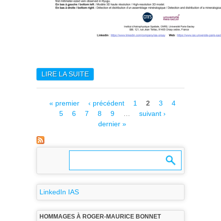
LIRE LA SUITE
DE MEILLEURS VOEUX !!!!
Pages
« premier
‹ précédent
1
2
3
4
5
6
7
8
9
…
suivant ›
dernier »
LinkedIn IAS
HOMMAGES À ROGER-MAURICE BONNET