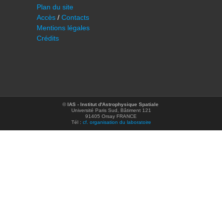
Plan du site
Accès
/
Contacts
Mentions légales
Crédits
©
IAS - Institut d'Astrophysique Spatiale
Université Paris Sud, Bâtiment 121
91405 Orsay FRANCE
Tél :
cf. organisation du laboratoire