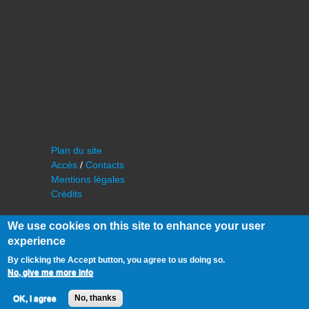
Plan du site
Accès
/
Contacts
Mentions légales
Crédits
We use cookies on this site to enhance your user
experience
By clicking the Accept button, you agree to us doing so.
No, give me more info
©
IAS - Institut d'Astrophysique Spatiale
Université Paris Sud, Bâtiment 121
OK, I agree
No, thanks
91405 Orsay FRANCE