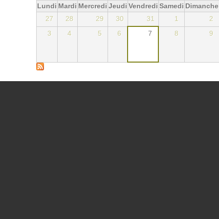
Lundi
Mardi
Mercredi
Jeudi
Vendredi
Samedi
Dimanche
27
28
29
30
31
1
2
3
4
5
6
7
8
9