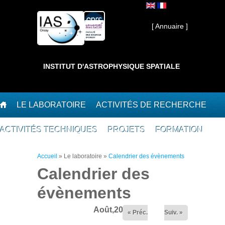
Aller au contenu principal
Interne ]
[ Annuaire ]
INSTITUT D'ASTROPHYSIQUE SPATIALE
LE LABORATOIRE
ACTIVITÉS DE RECHERCHE
ACTIVITÉS TECHNIQUES
PROJETS
FORMATION
Vous êtes ici
Accueil
»
Le laboratoire
»
Calendrier des évènements
Calendrier des
évènements
Août,2026
« Préc.
Suiv. »