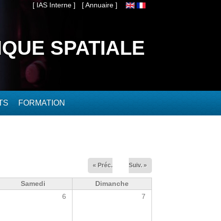
[ IAS Interne ]
[ Annuaire ]
IQUE SPATIALE
TS
FORMATION
« Préc.
Suiv. »
Samedi
Dimanche
6
7