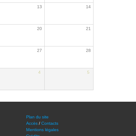
13
14
20
21
27
28
4
5
Plan du site
Accès
/
Contacts
Mentions légales