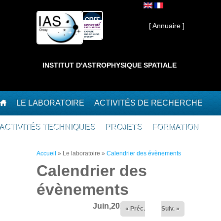
Aller au contenu principal
Interne ]
[ Annuaire ]
INSTITUT D'ASTROPHYSIQUE SPATIALE
LE LABORATOIRE
ACTIVITÉS DE RECHERCHE
ACTIVITÉS TECHNIQUES
PROJETS
FORMATION
Vous êtes ici
Accueil
»
Le laboratoire
»
Calendrier des évènements
Calendrier des
évènements
Juin,2026
« Préc.
Suiv. »