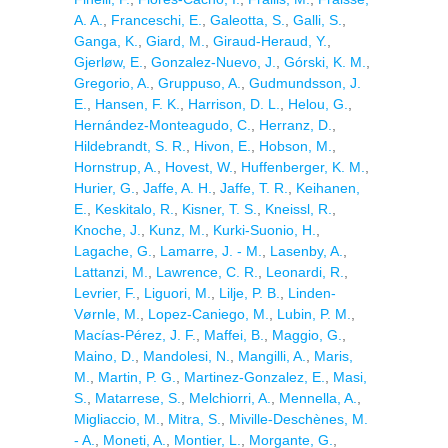
A. A.
,
Franceschi, E.
,
Galeotta, S.
,
Galli, S.
,
Ganga, K.
,
Giard, M.
,
Giraud-Heraud, Y.
,
Gjerløw, E.
,
Gonzalez-Nuevo, J.
,
Górski, K. M.
,
Gregorio, A.
,
Gruppuso, A.
,
Gudmundsson, J.
E.
,
Hansen, F. K.
,
Harrison, D. L.
,
Helou, G.
,
Hernández-Monteagudo, C.
,
Herranz, D.
,
Hildebrandt, S. R.
,
Hivon, E.
,
Hobson, M.
,
Hornstrup, A.
,
Hovest, W.
,
Huffenberger, K. M.
,
Hurier, G.
,
Jaffe, A. H.
,
Jaffe, T. R.
,
Keihanen,
E.
,
Keskitalo, R.
,
Kisner, T. S.
,
Kneissl, R.
,
Knoche, J.
,
Kunz, M.
,
Kurki-Suonio, H.
,
Lagache, G.
,
Lamarre, J. - M.
,
Lasenby, A.
,
Lattanzi, M.
,
Lawrence, C. R.
,
Leonardi, R.
,
Levrier, F.
,
Liguori, M.
,
Lilje, P. B.
,
Linden-
Vørnle, M.
,
Lopez-Caniego, M.
,
Lubin, P. M.
,
Macías-Pérez, J. F.
,
Maffei, B.
,
Maggio, G.
,
Maino, D.
,
Mandolesi, N.
,
Mangilli, A.
,
Maris,
M.
,
Martin, P. G.
,
Martinez-Gonzalez, E.
,
Masi,
S.
,
Matarrese, S.
,
Melchiorri, A.
,
Mennella, A.
,
Migliaccio, M.
,
Mitra, S.
,
Miville-Deschènes, M.
- A.
,
Moneti, A.
,
Montier, L.
,
Morgante, G.
,