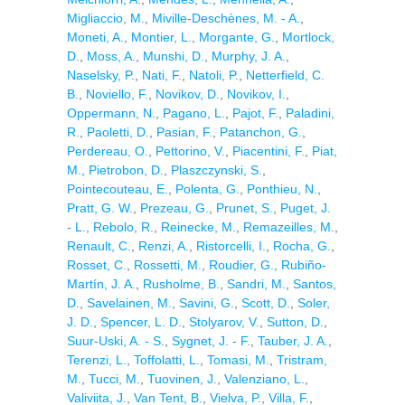
Migliaccio, M.
,
Miville-Deschènes, M. - A.
,
Moneti, A.
,
Montier, L.
,
Morgante, G.
,
Mortlock,
D.
,
Moss, A.
,
Munshi, D.
,
Murphy, J. A.
,
Naselsky, P.
,
Nati, F.
,
Natoli, P.
,
Netterfield, C.
B.
,
Noviello, F.
,
Novikov, D.
,
Novikov, I.
,
Oppermann, N.
,
Pagano, L.
,
Pajot, F.
,
Paladini,
R.
,
Paoletti, D.
,
Pasian, F.
,
Patanchon, G.
,
Perdereau, O.
,
Pettorino, V.
,
Piacentini, F.
,
Piat,
M.
,
Pietrobon, D.
,
Plaszczynski, S.
,
Pointecouteau, E.
,
Polenta, G.
,
Ponthieu, N.
,
Pratt, G. W.
,
Prezeau, G.
,
Prunet, S.
,
Puget, J.
- L.
,
Rebolo, R.
,
Reinecke, M.
,
Remazeilles, M.
,
Renault, C.
,
Renzi, A.
,
Ristorcelli, I.
,
Rocha, G.
,
Rosset, C.
,
Rossetti, M.
,
Roudier, G.
,
Rubiño-
Martín, J. A.
,
Rusholme, B.
,
Sandri, M.
,
Santos,
D.
,
Savelainen, M.
,
Savini, G.
,
Scott, D.
,
Soler,
J. D.
,
Spencer, L. D.
,
Stolyarov, V.
,
Sutton, D.
,
Suur-Uski, A. - S.
,
Sygnet, J. - F.
,
Tauber, J. A.
,
Terenzi, L.
,
Toffolatti, L.
,
Tomasi, M.
,
Tristram,
M.
,
Tucci, M.
,
Tuovinen, J.
,
Valenziano, L.
,
Valiviita, J.
,
Van Tent, B.
,
Vielva, P.
,
Villa, F.
,