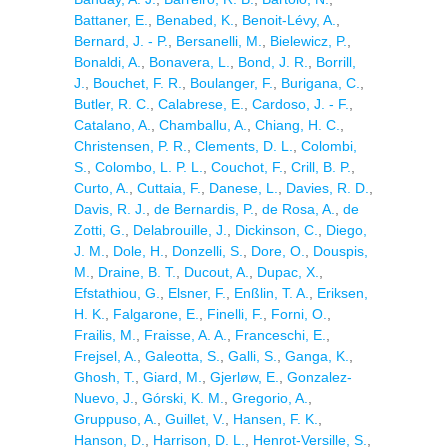
Battaner, E.
,
Benabed, K.
,
Benoit-Lévy, A.
,
Bernard, J. - P.
,
Bersanelli, M.
,
Bielewicz, P.
,
Bonaldi, A.
,
Bonavera, L.
,
Bond, J. R.
,
Borrill,
J.
,
Bouchet, F. R.
,
Boulanger, F.
,
Burigana, C.
,
Butler, R. C.
,
Calabrese, E.
,
Cardoso, J. - F.
,
Catalano, A.
,
Chamballu, A.
,
Chiang, H. C.
,
Christensen, P. R.
,
Clements, D. L.
,
Colombi,
S.
,
Colombo, L. P. L.
,
Couchot, F.
,
Crill, B. P.
,
Curto, A.
,
Cuttaia, F.
,
Danese, L.
,
Davies, R. D.
,
Davis, R. J.
,
de Bernardis, P.
,
de Rosa, A.
,
de
Zotti, G.
,
Delabrouille, J.
,
Dickinson, C.
,
Diego,
J. M.
,
Dole, H.
,
Donzelli, S.
,
Dore, O.
,
Douspis,
M.
,
Draine, B. T.
,
Ducout, A.
,
Dupac, X.
,
Efstathiou, G.
,
Elsner, F.
,
Enßlin, T. A.
,
Eriksen,
H. K.
,
Falgarone, E.
,
Finelli, F.
,
Forni, O.
,
Frailis, M.
,
Fraisse, A. A.
,
Franceschi, E.
,
Frejsel, A.
,
Galeotta, S.
,
Galli, S.
,
Ganga, K.
,
Ghosh, T.
,
Giard, M.
,
Gjerløw, E.
,
Gonzalez-
Nuevo, J.
,
Górski, K. M.
,
Gregorio, A.
,
Gruppuso, A.
,
Guillet, V.
,
Hansen, F. K.
,
Hanson, D.
,
Harrison, D. L.
,
Henrot-Versille, S.
,