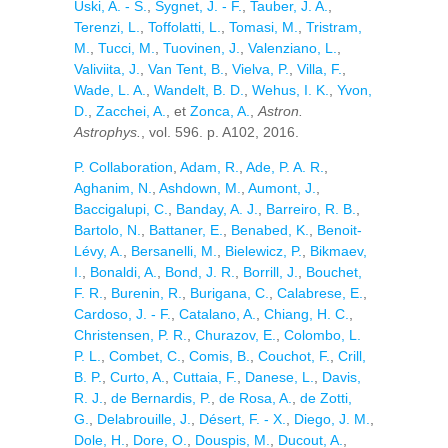
Uski, A. - S.
,
Sygnet, J. - F.
,
Tauber, J. A.
,
Terenzi, L.
,
Toffolatti, L.
,
Tomasi, M.
,
Tristram,
M.
,
Tucci, M.
,
Tuovinen, J.
,
Valenziano, L.
,
Valiviita, J.
,
Van Tent, B.
,
Vielva, P.
,
Villa, F.
,
Wade, L. A.
,
Wandelt, B. D.
,
Wehus, I. K.
,
Yvon,
D.
,
Zacchei, A.
, et
Zonca, A.
,
Astron.
Astrophys.
, vol. 596. p. A102, 2016.
P. Collaboration
,
Adam, R.
,
Ade, P. A. R.
,
Aghanim, N.
,
Ashdown, M.
,
Aumont, J.
,
Baccigalupi, C.
,
Banday, A. J.
,
Barreiro, R. B.
,
Bartolo, N.
,
Battaner, E.
,
Benabed, K.
,
Benoit-
Lévy, A.
,
Bersanelli, M.
,
Bielewicz, P.
,
Bikmaev,
I.
,
Bonaldi, A.
,
Bond, J. R.
,
Borrill, J.
,
Bouchet,
F. R.
,
Burenin, R.
,
Burigana, C.
,
Calabrese, E.
,
Cardoso, J. - F.
,
Catalano, A.
,
Chiang, H. C.
,
Christensen, P. R.
,
Churazov, E.
,
Colombo, L.
P. L.
,
Combet, C.
,
Comis, B.
,
Couchot, F.
,
Crill,
B. P.
,
Curto, A.
,
Cuttaia, F.
,
Danese, L.
,
Davis,
R. J.
,
de Bernardis, P.
,
de Rosa, A.
,
de Zotti,
G.
,
Delabrouille, J.
,
Désert, F. - X.
,
Diego, J. M.
,
Dole, H.
,
Dore, O.
,
Douspis, M.
,
Ducout, A.
,