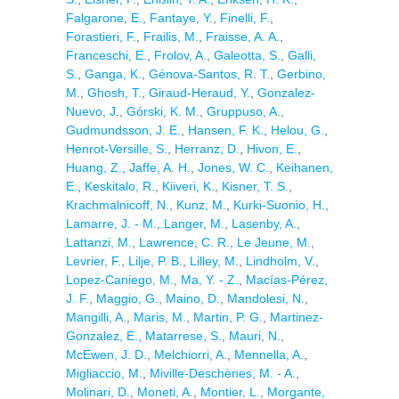
Falgarone, E.
,
Fantaye, Y.
,
Finelli, F.
,
Forastieri, F.
,
Frailis, M.
,
Fraisse, A. A.
,
Franceschi, E.
,
Frolov, A.
,
Galeotta, S.
,
Galli,
S.
,
Ganga, K.
,
Génova-Santos, R. T.
,
Gerbino,
M.
,
Ghosh, T.
,
Giraud-Heraud, Y.
,
Gonzalez-
Nuevo, J.
,
Górski, K. M.
,
Gruppuso, A.
,
Gudmundsson, J. E.
,
Hansen, F. K.
,
Helou, G.
,
Henrot-Versille, S.
,
Herranz, D.
,
Hivon, E.
,
Huang, Z.
,
Jaffe, A. H.
,
Jones, W. C.
,
Keihanen,
E.
,
Keskitalo, R.
,
Kiiveri, K.
,
Kisner, T. S.
,
Krachmalnicoff, N.
,
Kunz, M.
,
Kurki-Suonio, H.
,
Lamarre, J. - M.
,
Langer, M.
,
Lasenby, A.
,
Lattanzi, M.
,
Lawrence, C. R.
,
Le Jeune, M.
,
Levrier, F.
,
Lilje, P. B.
,
Lilley, M.
,
Lindholm, V.
,
Lopez-Caniego, M.
,
Ma, Y. - Z.
,
Macías-Pérez,
J. F.
,
Maggio, G.
,
Maino, D.
,
Mandolesi, N.
,
Mangilli, A.
,
Maris, M.
,
Martin, P. G.
,
Martinez-
Gonzalez, E.
,
Matarrese, S.
,
Mauri, N.
,
McEwen, J. D.
,
Melchiorri, A.
,
Mennella, A.
,
Migliaccio, M.
,
Miville-Deschènes, M. - A.
,
Molinari, D.
,
Moneti, A.
,
Montier, L.
,
Morgante,