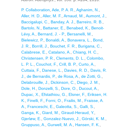
P. Collaboration
,
Ade, P. A. R.
,
Aghanim, N.
,
Aller, H. D.
,
Aller, M. F.
,
Arnaud, M.
,
Aumont, J.
,
Baccigalupi, C.
,
Banday, A. J.
,
Barreiro, R. B.
,
Bartolo, N.
,
Battaner, E.
,
Benabed, K.
,
Benoit-
Lévy, A.
,
Bernard, J. - P.
,
Bersanelli, M.
,
Bielewicz, P.
,
Bonaldi, A.
,
Bonavera, L.
,
Bond,
J. R.
,
Borrill, J.
,
Bouchet, F. R.
,
Burigana, C.
,
Calabrese, E.
,
Catalano, A.
,
Chiang, H. C.
,
Christensen, P. R.
,
Clements, D. L.
,
Colombo,
L. P. L.
,
Couchot, F.
,
Crill, B. P.
,
Curto, A.
,
Cuttaia, F.
,
Danese, L.
,
Davies, R. D.
,
Davis, R.
J.
,
de Bernardis, P.
,
de Rosa, A.
,
de Zotti, G.
,
Delabrouille, J.
,
Dickinson, C.
,
Diego, J. M.
,
Dole, H.
,
Donzelli, S.
,
Dore, O.
,
Ducout, A.
,
Dupac, X.
,
Efstathiou, G.
,
Elsner, F.
,
Eriksen, H.
K.
,
Finelli, F.
,
Forni, O.
,
Frailis, M.
,
Fraisse, A.
A.
,
Franceschi, E.
,
Galeotta, S.
,
Galli, S.
,
Ganga, K.
,
Giard, M.
,
Giraud-Heraud, Y.
,
Gjerløw, E.
,
Gonzalez-Nuevo, J.
,
Górski, K. M.
,
Gruppuso, A.
,
Gurwell, M. A.
,
Hansen, F. K.
,