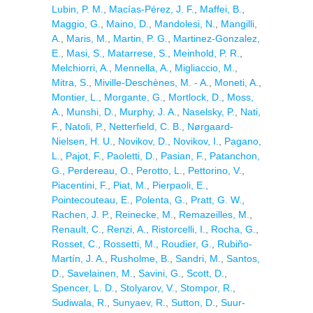
Lubin, P. M.
,
Macías-Pérez, J. F.
,
Maffei, B.
,
Maggio, G.
,
Maino, D.
,
Mandolesi, N.
,
Mangilli,
A.
,
Maris, M.
,
Martin, P. G.
,
Martinez-Gonzalez,
E.
,
Masi, S.
,
Matarrese, S.
,
Meinhold, P. R.
,
Melchiorri, A.
,
Mennella, A.
,
Migliaccio, M.
,
Mitra, S.
,
Miville-Deschènes, M. - A.
,
Moneti, A.
,
Montier, L.
,
Morgante, G.
,
Mortlock, D.
,
Moss,
A.
,
Munshi, D.
,
Murphy, J. A.
,
Naselsky, P.
,
Nati,
F.
,
Natoli, P.
,
Netterfield, C. B.
,
Nørgaard-
Nielsen, H. U.
,
Novikov, D.
,
Novikov, I.
,
Pagano,
L.
,
Pajot, F.
,
Paoletti, D.
,
Pasian, F.
,
Patanchon,
G.
,
Perdereau, O.
,
Perotto, L.
,
Pettorino, V.
,
Piacentini, F.
,
Piat, M.
,
Pierpaoli, E.
,
Pointecouteau, E.
,
Polenta, G.
,
Pratt, G. W.
,
Rachen, J. P.
,
Reinecke, M.
,
Remazeilles, M.
,
Renault, C.
,
Renzi, A.
,
Ristorcelli, I.
,
Rocha, G.
,
Rosset, C.
,
Rossetti, M.
,
Roudier, G.
,
Rubiño-
Martín, J. A.
,
Rusholme, B.
,
Sandri, M.
,
Santos,
D.
,
Savelainen, M.
,
Savini, G.
,
Scott, D.
,
Spencer, L. D.
,
Stolyarov, V.
,
Stompor, R.
,
Sudiwala, R.
,
Sunyaev, R.
,
Sutton, D.
,
Suur-