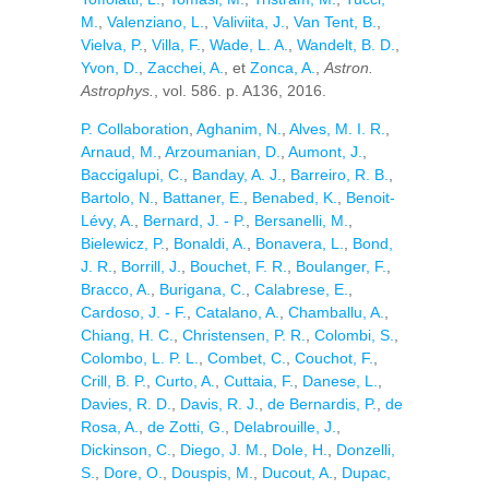
M.
,
Valenziano, L.
,
Valiviita, J.
,
Van Tent, B.
,
Vielva, P.
,
Villa, F.
,
Wade, L. A.
,
Wandelt, B. D.
,
Yvon, D.
,
Zacchei, A.
, et
Zonca, A.
,
Astron.
Astrophys.
, vol. 586. p. A136, 2016.
P. Collaboration
,
Aghanim, N.
,
Alves, M. I. R.
,
Arnaud, M.
,
Arzoumanian, D.
,
Aumont, J.
,
Baccigalupi, C.
,
Banday, A. J.
,
Barreiro, R. B.
,
Bartolo, N.
,
Battaner, E.
,
Benabed, K.
,
Benoit-
Lévy, A.
,
Bernard, J. - P.
,
Bersanelli, M.
,
Bielewicz, P.
,
Bonaldi, A.
,
Bonavera, L.
,
Bond,
J. R.
,
Borrill, J.
,
Bouchet, F. R.
,
Boulanger, F.
,
Bracco, A.
,
Burigana, C.
,
Calabrese, E.
,
Cardoso, J. - F.
,
Catalano, A.
,
Chamballu, A.
,
Chiang, H. C.
,
Christensen, P. R.
,
Colombi, S.
,
Colombo, L. P. L.
,
Combet, C.
,
Couchot, F.
,
Crill, B. P.
,
Curto, A.
,
Cuttaia, F.
,
Danese, L.
,
Davies, R. D.
,
Davis, R. J.
,
de Bernardis, P.
,
de
Rosa, A.
,
de Zotti, G.
,
Delabrouille, J.
,
Dickinson, C.
,
Diego, J. M.
,
Dole, H.
,
Donzelli,
S.
,
Dore, O.
,
Douspis, M.
,
Ducout, A.
,
Dupac,