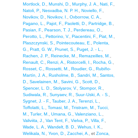
Mortlock, D.
,
Munshi, D.
,
Murphy, J. A.
,
Nati, F.
,
Natoli, P.
,
Nesvadba, N. P. H.
,
Noviello, F.
,
Novikov, D.
,
Novikov, I.
,
Oxborrow, C. A.
,
Pagano, L.
,
Pajot, F.
,
Paoletti, D.
,
Partridge, B.
,
Pasian, F.
,
Pearson, T. J.
,
Perdereau, O.
,
Perotto, L.
,
Pettorino, V.
,
Piacentini, F.
,
Piat, M.
,
Plaszczynski, S.
,
Pointecouteau, E.
,
Polenta,
G.
,
Pratt, G. W.
,
Prunet, S.
,
Puget, J. - L.
,
Rachen, J. P.
,
Reinecke, M.
,
Remazeilles, M.
,
Renault, C.
,
Renzi, A.
,
Ristorcelli, I.
,
Rocha, G.
,
Rosset, C.
,
Rossetti, M.
,
Roudier, G.
,
Rubiño-
Martín, J. A.
,
Rusholme, B.
,
Sandri, M.
,
Santos,
D.
,
Savelainen, M.
,
Savini, G.
,
Scott, D.
,
Spencer, L. D.
,
Stolyarov, V.
,
Stompor, R.
,
Sudiwala, R.
,
Sunyaev, R.
,
Suur-Uski, A. - S.
,
Sygnet, J. - F.
,
Tauber, J. A.
,
Terenzi, L.
,
Toffolatti, L.
,
Tomasi, M.
,
Tristram, M.
,
Tucci,
M.
,
Turler, M.
,
Umana, G.
,
Valenziano, L.
,
Valiviita, J.
,
Van Tent, F.
,
Vielva, P.
,
Villa, F.
,
Wade, L. A.
,
Wandelt, B. D.
,
Wehus, I. K.
,
Welikala, N.
,
Yvon, D.
,
Zacchei, A.
, et
Zonca,