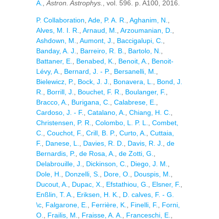
A.
,
Astron. Astrophys.
, vol. 596. p. A100, 2016.
P. Collaboration
,
Ade, P. A. R.
,
Aghanim, N.
,
Alves, M. I. R.
,
Arnaud, M.
,
Arzoumanian, D.
,
Ashdown, M.
,
Aumont, J.
,
Baccigalupi, C.
,
Banday, A. J.
,
Barreiro, R. B.
,
Bartolo, N.
,
Battaner, E.
,
Benabed, K.
,
Benoit, A.
,
Benoit-
Lévy, A.
,
Bernard, J. - P.
,
Bersanelli, M.
,
Bielewicz, P.
,
Bock, J. J.
,
Bonavera, L.
,
Bond, J.
R.
,
Borrill, J.
,
Bouchet, F. R.
,
Boulanger, F.
,
Bracco, A.
,
Burigana, C.
,
Calabrese, E.
,
Cardoso, J. - F.
,
Catalano, A.
,
Chiang, H. C.
,
Christensen, P. R.
,
Colombo, L. P. L.
,
Combet,
C.
,
Couchot, F.
,
Crill, B. P.
,
Curto, A.
,
Cuttaia,
F.
,
Danese, L.
,
Davies, R. D.
,
Davis, R. J.
,
de
Bernardis, P.
,
de Rosa, A.
,
de Zotti, G.
,
Delabrouille, J.
,
Dickinson, C.
,
Diego, J. M.
,
Dole, H.
,
Donzelli, S.
,
Dore, O.
,
Douspis, M.
,
Ducout, A.
,
Dupac, X.
,
Efstathiou, G.
,
Elsner, F.
,
Enßlin, T. A.
,
Eriksen, H. K.
,
D. calves, F. - G.
\c
,
Falgarone, E.
,
Ferrière, K.
,
Finelli, F.
,
Forni,
O.
,
Frailis, M.
,
Fraisse, A. A.
,
Franceschi, E.
,