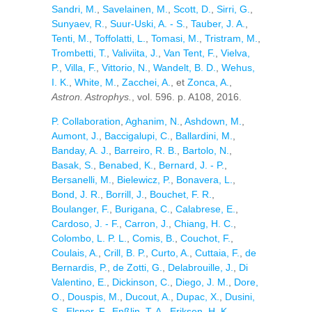
Sandri, M.
,
Savelainen, M.
,
Scott, D.
,
Sirri, G.
,
Sunyaev, R.
,
Suur-Uski, A. - S.
,
Tauber, J. A.
,
Tenti, M.
,
Toffolatti, L.
,
Tomasi, M.
,
Tristram, M.
,
Trombetti, T.
,
Valiviita, J.
,
Van Tent, F.
,
Vielva,
P.
,
Villa, F.
,
Vittorio, N.
,
Wandelt, B. D.
,
Wehus,
I. K.
,
White, M.
,
Zacchei, A.
, et
Zonca, A.
,
Astron. Astrophys.
, vol. 596. p. A108, 2016.
P. Collaboration
,
Aghanim, N.
,
Ashdown, M.
,
Aumont, J.
,
Baccigalupi, C.
,
Ballardini, M.
,
Banday, A. J.
,
Barreiro, R. B.
,
Bartolo, N.
,
Basak, S.
,
Benabed, K.
,
Bernard, J. - P.
,
Bersanelli, M.
,
Bielewicz, P.
,
Bonavera, L.
,
Bond, J. R.
,
Borrill, J.
,
Bouchet, F. R.
,
Boulanger, F.
,
Burigana, C.
,
Calabrese, E.
,
Cardoso, J. - F.
,
Carron, J.
,
Chiang, H. C.
,
Colombo, L. P. L.
,
Comis, B.
,
Couchot, F.
,
Coulais, A.
,
Crill, B. P.
,
Curto, A.
,
Cuttaia, F.
,
de
Bernardis, P.
,
de Zotti, G.
,
Delabrouille, J.
,
Di
Valentino, E.
,
Dickinson, C.
,
Diego, J. M.
,
Dore,
O.
,
Douspis, M.
,
Ducout, A.
,
Dupac, X.
,
Dusini,
S.
,
Elsner, F.
,
Enßlin, T. A.
,
Eriksen, H. K.
,