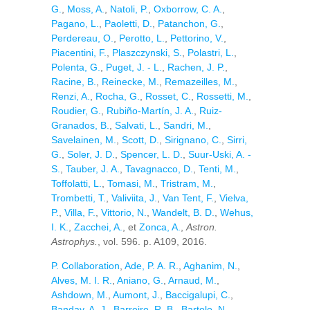
G.
,
Moss, A.
,
Natoli, P.
,
Oxborrow, C. A.
,
Pagano, L.
,
Paoletti, D.
,
Patanchon, G.
,
Perdereau, O.
,
Perotto, L.
,
Pettorino, V.
,
Piacentini, F.
,
Plaszczynski, S.
,
Polastri, L.
,
Polenta, G.
,
Puget, J. - L.
,
Rachen, J. P.
,
Racine, B.
,
Reinecke, M.
,
Remazeilles, M.
,
Renzi, A.
,
Rocha, G.
,
Rosset, C.
,
Rossetti, M.
,
Roudier, G.
,
Rubiño-Martín, J. A.
,
Ruiz-
Granados, B.
,
Salvati, L.
,
Sandri, M.
,
Savelainen, M.
,
Scott, D.
,
Sirignano, C.
,
Sirri,
G.
,
Soler, J. D.
,
Spencer, L. D.
,
Suur-Uski, A. -
S.
,
Tauber, J. A.
,
Tavagnacco, D.
,
Tenti, M.
,
Toffolatti, L.
,
Tomasi, M.
,
Tristram, M.
,
Trombetti, T.
,
Valiviita, J.
,
Van Tent, F.
,
Vielva,
P.
,
Villa, F.
,
Vittorio, N.
,
Wandelt, B. D.
,
Wehus,
I. K.
,
Zacchei, A.
, et
Zonca, A.
,
Astron.
Astrophys.
, vol. 596. p. A109, 2016.
P. Collaboration
,
Ade, P. A. R.
,
Aghanim, N.
,
Alves, M. I. R.
,
Aniano, G.
,
Arnaud, M.
,
Ashdown, M.
,
Aumont, J.
,
Baccigalupi, C.
,
Banday, A. J.
,
Barreiro, R. B.
,
Bartolo, N.
,