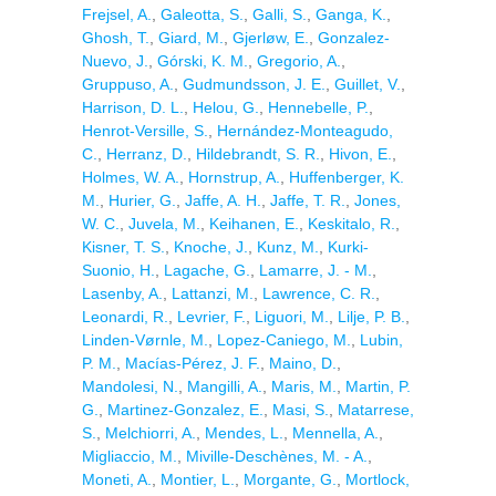
Frejsel, A.
,
Galeotta, S.
,
Galli, S.
,
Ganga, K.
,
Ghosh, T.
,
Giard, M.
,
Gjerløw, E.
,
Gonzalez-
Nuevo, J.
,
Górski, K. M.
,
Gregorio, A.
,
Gruppuso, A.
,
Gudmundsson, J. E.
,
Guillet, V.
,
Harrison, D. L.
,
Helou, G.
,
Hennebelle, P.
,
Henrot-Versille, S.
,
Hernández-Monteagudo,
C.
,
Herranz, D.
,
Hildebrandt, S. R.
,
Hivon, E.
,
Holmes, W. A.
,
Hornstrup, A.
,
Huffenberger, K.
M.
,
Hurier, G.
,
Jaffe, A. H.
,
Jaffe, T. R.
,
Jones,
W. C.
,
Juvela, M.
,
Keihanen, E.
,
Keskitalo, R.
,
Kisner, T. S.
,
Knoche, J.
,
Kunz, M.
,
Kurki-
Suonio, H.
,
Lagache, G.
,
Lamarre, J. - M.
,
Lasenby, A.
,
Lattanzi, M.
,
Lawrence, C. R.
,
Leonardi, R.
,
Levrier, F.
,
Liguori, M.
,
Lilje, P. B.
,
Linden-Vørnle, M.
,
Lopez-Caniego, M.
,
Lubin,
P. M.
,
Macías-Pérez, J. F.
,
Maino, D.
,
Mandolesi, N.
,
Mangilli, A.
,
Maris, M.
,
Martin, P.
G.
,
Martinez-Gonzalez, E.
,
Masi, S.
,
Matarrese,
S.
,
Melchiorri, A.
,
Mendes, L.
,
Mennella, A.
,
Migliaccio, M.
,
Miville-Deschènes, M. - A.
,
Moneti, A.
,
Montier, L.
,
Morgante, G.
,
Mortlock,