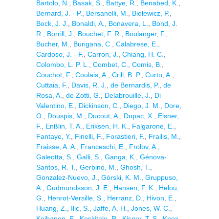
Bartolo, N.
,
Basak, S.
,
Battye, R.
,
Benabed, K.
,
Bernard, J. - P.
,
Bersanelli, M.
,
Bielewicz, P.
,
Bock, J. J.
,
Bonaldi, A.
,
Bonavera, L.
,
Bond, J.
R.
,
Borrill, J.
,
Bouchet, F. R.
,
Boulanger, F.
,
Bucher, M.
,
Burigana, C.
,
Calabrese, E.
,
Cardoso, J. - F.
,
Carron, J.
,
Chiang, H. C.
,
Colombo, L. P. L.
,
Combet, C.
,
Comis, B.
,
Couchot, F.
,
Coulais, A.
,
Crill, B. P.
,
Curto, A.
,
Cuttaia, F.
,
Davis, R. J.
,
de Bernardis, P.
,
de
Rosa, A.
,
de Zotti, G.
,
Delabrouille, J.
,
Di
Valentino, E.
,
Dickinson, C.
,
Diego, J. M.
,
Dore,
O.
,
Douspis, M.
,
Ducout, A.
,
Dupac, X.
,
Elsner,
F.
,
Enßlin, T. A.
,
Eriksen, H. K.
,
Falgarone, E.
,
Fantaye, Y.
,
Finelli, F.
,
Forastieri, F.
,
Frailis, M.
,
Fraisse, A. A.
,
Franceschi, E.
,
Frolov, A.
,
Galeotta, S.
,
Galli, S.
,
Ganga, K.
,
Génova-
Santos, R. T.
,
Gerbino, M.
,
Ghosh, T.
,
Gonzalez-Nuevo, J.
,
Górski, K. M.
,
Gruppuso,
A.
,
Gudmundsson, J. E.
,
Hansen, F. K.
,
Helou,
G.
,
Henrot-Versille, S.
,
Herranz, D.
,
Hivon, E.
,
Huang, Z.
,
Ilic, S.
,
Jaffe, A. H.
,
Jones, W. C.
,
Keihanen, E.
,
Keskitalo, R.
,
Kisner, T. S.
,
Knox,