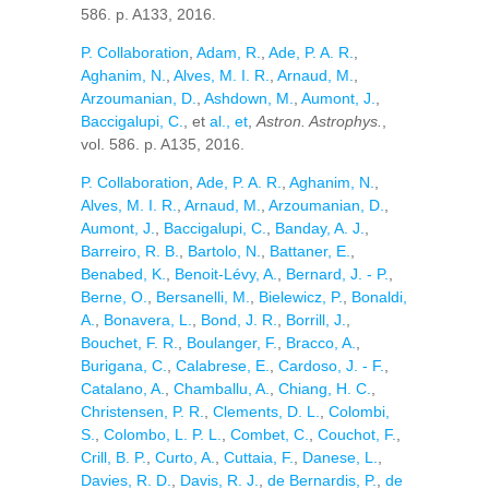
586. p. A133, 2016.
P. Collaboration
,
Adam, R.
,
Ade, P. A. R.
,
Aghanim, N.
,
Alves, M. I. R.
,
Arnaud, M.
,
Arzoumanian, D.
,
Ashdown, M.
,
Aumont, J.
,
Baccigalupi, C.
, et
al., et
,
Astron. Astrophys.
,
vol. 586. p. A135, 2016.
P. Collaboration
,
Ade, P. A. R.
,
Aghanim, N.
,
Alves, M. I. R.
,
Arnaud, M.
,
Arzoumanian, D.
,
Aumont, J.
,
Baccigalupi, C.
,
Banday, A. J.
,
Barreiro, R. B.
,
Bartolo, N.
,
Battaner, E.
,
Benabed, K.
,
Benoit-Lévy, A.
,
Bernard, J. - P.
,
Berne, O.
,
Bersanelli, M.
,
Bielewicz, P.
,
Bonaldi,
A.
,
Bonavera, L.
,
Bond, J. R.
,
Borrill, J.
,
Bouchet, F. R.
,
Boulanger, F.
,
Bracco, A.
,
Burigana, C.
,
Calabrese, E.
,
Cardoso, J. - F.
,
Catalano, A.
,
Chamballu, A.
,
Chiang, H. C.
,
Christensen, P. R.
,
Clements, D. L.
,
Colombi,
S.
,
Colombo, L. P. L.
,
Combet, C.
,
Couchot, F.
,
Crill, B. P.
,
Curto, A.
,
Cuttaia, F.
,
Danese, L.
,
Davies, R. D.
,
Davis, R. J.
,
de Bernardis, P.
,
de