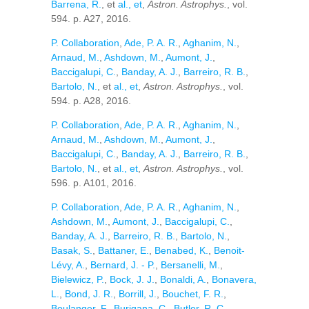
Barrena, R.
, et
al., et
,
Astron. Astrophys.
, vol.
594. p. A27, 2016.
P. Collaboration
,
Ade, P. A. R.
,
Aghanim, N.
,
Arnaud, M.
,
Ashdown, M.
,
Aumont, J.
,
Baccigalupi, C.
,
Banday, A. J.
,
Barreiro, R. B.
,
Bartolo, N.
, et
al., et
,
Astron. Astrophys.
, vol.
594. p. A28, 2016.
P. Collaboration
,
Ade, P. A. R.
,
Aghanim, N.
,
Arnaud, M.
,
Ashdown, M.
,
Aumont, J.
,
Baccigalupi, C.
,
Banday, A. J.
,
Barreiro, R. B.
,
Bartolo, N.
, et
al., et
,
Astron. Astrophys.
, vol.
596. p. A101, 2016.
P. Collaboration
,
Ade, P. A. R.
,
Aghanim, N.
,
Ashdown, M.
,
Aumont, J.
,
Baccigalupi, C.
,
Banday, A. J.
,
Barreiro, R. B.
,
Bartolo, N.
,
Basak, S.
,
Battaner, E.
,
Benabed, K.
,
Benoit-
Lévy, A.
,
Bernard, J. - P.
,
Bersanelli, M.
,
Bielewicz, P.
,
Bock, J. J.
,
Bonaldi, A.
,
Bonavera,
L.
,
Bond, J. R.
,
Borrill, J.
,
Bouchet, F. R.
,
Boulanger, F.
,
Burigana, C.
,
Butler, R. C.
,