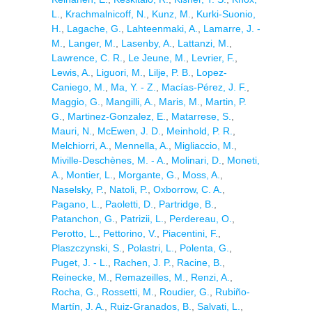
L.
,
Krachmalnicoff, N.
,
Kunz, M.
,
Kurki-Suonio,
H.
,
Lagache, G.
,
Lahteenmaki, A.
,
Lamarre, J. -
M.
,
Langer, M.
,
Lasenby, A.
,
Lattanzi, M.
,
Lawrence, C. R.
,
Le Jeune, M.
,
Levrier, F.
,
Lewis, A.
,
Liguori, M.
,
Lilje, P. B.
,
Lopez-
Caniego, M.
,
Ma, Y. - Z.
,
Macías-Pérez, J. F.
,
Maggio, G.
,
Mangilli, A.
,
Maris, M.
,
Martin, P.
G.
,
Martinez-Gonzalez, E.
,
Matarrese, S.
,
Mauri, N.
,
McEwen, J. D.
,
Meinhold, P. R.
,
Melchiorri, A.
,
Mennella, A.
,
Migliaccio, M.
,
Miville-Deschènes, M. - A.
,
Molinari, D.
,
Moneti,
A.
,
Montier, L.
,
Morgante, G.
,
Moss, A.
,
Naselsky, P.
,
Natoli, P.
,
Oxborrow, C. A.
,
Pagano, L.
,
Paoletti, D.
,
Partridge, B.
,
Patanchon, G.
,
Patrizii, L.
,
Perdereau, O.
,
Perotto, L.
,
Pettorino, V.
,
Piacentini, F.
,
Plaszczynski, S.
,
Polastri, L.
,
Polenta, G.
,
Puget, J. - L.
,
Rachen, J. P.
,
Racine, B.
,
Reinecke, M.
,
Remazeilles, M.
,
Renzi, A.
,
Rocha, G.
,
Rossetti, M.
,
Roudier, G.
,
Rubiño-
Martín, J. A.
,
Ruiz-Granados, B.
,
Salvati, L.
,