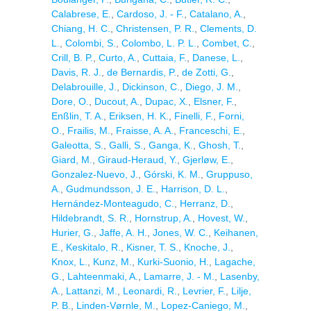
Calabrese, E.
,
Cardoso, J. - F.
,
Catalano, A.
,
Chiang, H. C.
,
Christensen, P. R.
,
Clements, D.
L.
,
Colombi, S.
,
Colombo, L. P. L.
,
Combet, C.
,
Crill, B. P.
,
Curto, A.
,
Cuttaia, F.
,
Danese, L.
,
Davis, R. J.
,
de Bernardis, P.
,
de Zotti, G.
,
Delabrouille, J.
,
Dickinson, C.
,
Diego, J. M.
,
Dore, O.
,
Ducout, A.
,
Dupac, X.
,
Elsner, F.
,
Enßlin, T. A.
,
Eriksen, H. K.
,
Finelli, F.
,
Forni,
O.
,
Frailis, M.
,
Fraisse, A. A.
,
Franceschi, E.
,
Galeotta, S.
,
Galli, S.
,
Ganga, K.
,
Ghosh, T.
,
Giard, M.
,
Giraud-Heraud, Y.
,
Gjerløw, E.
,
Gonzalez-Nuevo, J.
,
Górski, K. M.
,
Gruppuso,
A.
,
Gudmundsson, J. E.
,
Harrison, D. L.
,
Hernández-Monteagudo, C.
,
Herranz, D.
,
Hildebrandt, S. R.
,
Hornstrup, A.
,
Hovest, W.
,
Hurier, G.
,
Jaffe, A. H.
,
Jones, W. C.
,
Keihanen,
E.
,
Keskitalo, R.
,
Kisner, T. S.
,
Knoche, J.
,
Knox, L.
,
Kunz, M.
,
Kurki-Suonio, H.
,
Lagache,
G.
,
Lahteenmaki, A.
,
Lamarre, J. - M.
,
Lasenby,
A.
,
Lattanzi, M.
,
Leonardi, R.
,
Levrier, F.
,
Lilje,
P. B.
,
Linden-Vørnle, M.
,
Lopez-Caniego, M.
,