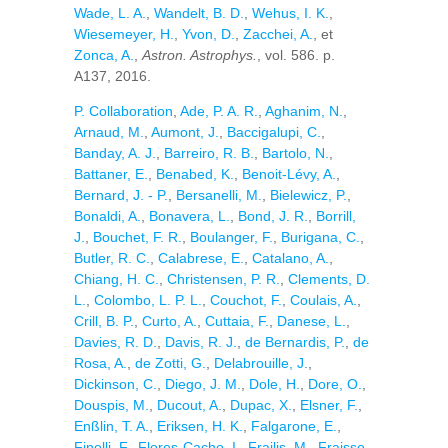
Wade, L. A.
,
Wandelt, B. D.
,
Wehus, I. K.
,
Wiesemeyer, H.
,
Yvon, D.
,
Zacchei, A.
, et
Zonca, A.
,
Astron. Astrophys.
, vol. 586. p.
A137, 2016.
P. Collaboration
,
Ade, P. A. R.
,
Aghanim, N.
,
Arnaud, M.
,
Aumont, J.
,
Baccigalupi, C.
,
Banday, A. J.
,
Barreiro, R. B.
,
Bartolo, N.
,
Battaner, E.
,
Benabed, K.
,
Benoit-Lévy, A.
,
Bernard, J. - P.
,
Bersanelli, M.
,
Bielewicz, P.
,
Bonaldi, A.
,
Bonavera, L.
,
Bond, J. R.
,
Borrill,
J.
,
Bouchet, F. R.
,
Boulanger, F.
,
Burigana, C.
,
Butler, R. C.
,
Calabrese, E.
,
Catalano, A.
,
Chiang, H. C.
,
Christensen, P. R.
,
Clements, D.
L.
,
Colombo, L. P. L.
,
Couchot, F.
,
Coulais, A.
,
Crill, B. P.
,
Curto, A.
,
Cuttaia, F.
,
Danese, L.
,
Davies, R. D.
,
Davis, R. J.
,
de Bernardis, P.
,
de
Rosa, A.
,
de Zotti, G.
,
Delabrouille, J.
,
Dickinson, C.
,
Diego, J. M.
,
Dole, H.
,
Dore, O.
,
Douspis, M.
,
Ducout, A.
,
Dupac, X.
,
Elsner, F.
,
Enßlin, T. A.
,
Eriksen, H. K.
,
Falgarone, E.
,
Finelli, F.
,
Flores-Cacho, I.
,
Frailis, M.
,
Fraisse,