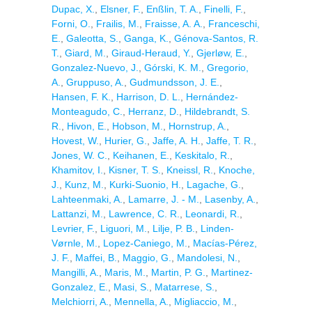
Dupac, X.
,
Elsner, F.
,
Enßlin, T. A.
,
Finelli, F.
,
Forni, O.
,
Frailis, M.
,
Fraisse, A. A.
,
Franceschi,
E.
,
Galeotta, S.
,
Ganga, K.
,
Génova-Santos, R.
T.
,
Giard, M.
,
Giraud-Heraud, Y.
,
Gjerløw, E.
,
Gonzalez-Nuevo, J.
,
Górski, K. M.
,
Gregorio,
A.
,
Gruppuso, A.
,
Gudmundsson, J. E.
,
Hansen, F. K.
,
Harrison, D. L.
,
Hernández-
Monteagudo, C.
,
Herranz, D.
,
Hildebrandt, S.
R.
,
Hivon, E.
,
Hobson, M.
,
Hornstrup, A.
,
Hovest, W.
,
Hurier, G.
,
Jaffe, A. H.
,
Jaffe, T. R.
,
Jones, W. C.
,
Keihanen, E.
,
Keskitalo, R.
,
Khamitov, I.
,
Kisner, T. S.
,
Kneissl, R.
,
Knoche,
J.
,
Kunz, M.
,
Kurki-Suonio, H.
,
Lagache, G.
,
Lahteenmaki, A.
,
Lamarre, J. - M.
,
Lasenby, A.
,
Lattanzi, M.
,
Lawrence, C. R.
,
Leonardi, R.
,
Levrier, F.
,
Liguori, M.
,
Lilje, P. B.
,
Linden-
Vørnle, M.
,
Lopez-Caniego, M.
,
Macías-Pérez,
J. F.
,
Maffei, B.
,
Maggio, G.
,
Mandolesi, N.
,
Mangilli, A.
,
Maris, M.
,
Martin, P. G.
,
Martinez-
Gonzalez, E.
,
Masi, S.
,
Matarrese, S.
,
Melchiorri, A.
,
Mennella, A.
,
Migliaccio, M.
,