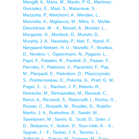
Mangilli, A.
,
Maris, M.
,
Martin, P. G.
,
Martinez-
Gonzalez, E.
,
Masi, S.
,
Matarrese, S.
,
Mazzotta, P.
,
Melchiorri, A.
,
Mendes, L.
,
Mennella, A.
,
Migliaccio, M.
,
Mitra, S.
,
Miville-
Deschènes, M. - A.
,
Moneti, A.
,
Montier, L.
,
Morgante, G.
,
Mortlock, D.
,
Munshi, D.
,
Murphy, J. A.
,
Naselsky, P.
,
Nati, F.
,
Natoli, P.
,
Nørgaard-Nielsen, H. U.
,
Noviello, F.
,
Novikov,
D.
,
Novikov, I.
,
Oppermann, N.
,
Pagano, L.
,
Pajot, F.
,
Paladini, R.
,
Paoletti, D.
,
Pasian, F.
,
Perrotta, F.
,
Pettorino, V.
,
Piacentini, F.
,
Piat,
M.
,
Pierpaoli, E.
,
Pietrobon, D.
,
Plaszczynski,
S.
,
Pointecouteau, E.
,
Polenta, G.
,
Pratt, G. W.
,
Puget, J. - L.
,
Rachen, J. P.
,
Rebolo, R.
,
Reinecke, M.
,
Remazeilles, M.
,
Renault, C.
,
Renzi, A.
,
Ricciardi, S.
,
Ristorcelli, I.
,
Rocha, G.
,
Rosset, C.
,
Rossetti, M.
,
Roudier, G.
,
Rubiño-
Martín, J. A.
,
Rusholme, B.
,
Sandri, M.
,
Savelainen, M.
,
Savini, G.
,
Scott, D.
,
Soler, J.
D.
,
Stolyarov, V.
,
Sutton, D.
,
Suur-Uski, A. - S.
,
Sygnet, J. - F.
,
Tauber, J. A.
,
Terenzi, L.
,
Toffolatti, L.
,
Tomasi, M.
,
Tristram, M.
,
Tucci,