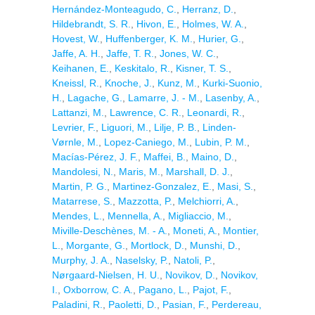
Hernández-Monteagudo, C.
,
Herranz, D.
,
Hildebrandt, S. R.
,
Hivon, E.
,
Holmes, W. A.
,
Hovest, W.
,
Huffenberger, K. M.
,
Hurier, G.
,
Jaffe, A. H.
,
Jaffe, T. R.
,
Jones, W. C.
,
Keihanen, E.
,
Keskitalo, R.
,
Kisner, T. S.
,
Kneissl, R.
,
Knoche, J.
,
Kunz, M.
,
Kurki-Suonio,
H.
,
Lagache, G.
,
Lamarre, J. - M.
,
Lasenby, A.
,
Lattanzi, M.
,
Lawrence, C. R.
,
Leonardi, R.
,
Levrier, F.
,
Liguori, M.
,
Lilje, P. B.
,
Linden-
Vørnle, M.
,
Lopez-Caniego, M.
,
Lubin, P. M.
,
Macías-Pérez, J. F.
,
Maffei, B.
,
Maino, D.
,
Mandolesi, N.
,
Maris, M.
,
Marshall, D. J.
,
Martin, P. G.
,
Martinez-Gonzalez, E.
,
Masi, S.
,
Matarrese, S.
,
Mazzotta, P.
,
Melchiorri, A.
,
Mendes, L.
,
Mennella, A.
,
Migliaccio, M.
,
Miville-Deschènes, M. - A.
,
Moneti, A.
,
Montier,
L.
,
Morgante, G.
,
Mortlock, D.
,
Munshi, D.
,
Murphy, J. A.
,
Naselsky, P.
,
Natoli, P.
,
Nørgaard-Nielsen, H. U.
,
Novikov, D.
,
Novikov,
I.
,
Oxborrow, C. A.
,
Pagano, L.
,
Pajot, F.
,
Paladini, R.
,
Paoletti, D.
,
Pasian, F.
,
Perdereau,