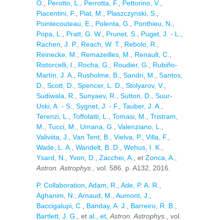
O.
,
Perotto, L.
,
Perrotta, F.
,
Pettorino, V.
,
Piacentini, F.
,
Piat, M.
,
Plaszczynski, S.
,
Pointecouteau, E.
,
Polenta, G.
,
Ponthieu, N.
,
Popa, L.
,
Pratt, G. W.
,
Prunet, S.
,
Puget, J. - L.
,
Rachen, J. P.
,
Reach, W. T.
,
Rebolo, R.
,
Reinecke, M.
,
Remazeilles, M.
,
Renault, C.
,
Ristorcelli, I.
,
Rocha, G.
,
Roudier, G.
,
Rubiño-
Martín, J. A.
,
Rusholme, B.
,
Sandri, M.
,
Santos,
D.
,
Scott, D.
,
Spencer, L. D.
,
Stolyarov, V.
,
Sudiwala, R.
,
Sunyaev, R.
,
Sutton, D.
,
Suur-
Uski, A. - S.
,
Sygnet, J. - F.
,
Tauber, J. A.
,
Terenzi, L.
,
Toffolatti, L.
,
Tomasi, M.
,
Tristram,
M.
,
Tucci, M.
,
Umana, G.
,
Valenziano, L.
,
Valiviita, J.
,
Van Tent, B.
,
Vielva, P.
,
Villa, F.
,
Wade, L. A.
,
Wandelt, B. D.
,
Wehus, I. K.
,
Ysard, N.
,
Yvon, D.
,
Zacchei, A.
, et
Zonca, A.
,
Astron. Astrophys.
, vol. 586. p. A132, 2016.
P. Collaboration
,
Adam, R.
,
Ade, P. A. R.
,
Aghanim, N.
,
Arnaud, M.
,
Aumont, J.
,
Baccigalupi, C.
,
Banday, A. J.
,
Barreiro, R. B.
,
Bartlett, J. G.
, et
al., et
,
Astron. Astrophys.
, vol.