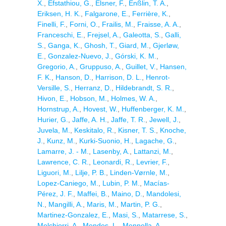
X.
,
Efstathiou, G.
,
Elsner, F.
,
Enßlin, T. A.
,
Eriksen, H. K.
,
Falgarone, E.
,
Ferrière, K.
,
Finelli, F.
,
Forni, O.
,
Frailis, M.
,
Fraisse, A. A.
,
Franceschi, E.
,
Frejsel, A.
,
Galeotta, S.
,
Galli,
S.
,
Ganga, K.
,
Ghosh, T.
,
Giard, M.
,
Gjerløw,
E.
,
Gonzalez-Nuevo, J.
,
Górski, K. M.
,
Gregorio, A.
,
Gruppuso, A.
,
Guillet, V.
,
Hansen,
F. K.
,
Hanson, D.
,
Harrison, D. L.
,
Henrot-
Versille, S.
,
Herranz, D.
,
Hildebrandt, S. R.
,
Hivon, E.
,
Hobson, M.
,
Holmes, W. A.
,
Hornstrup, A.
,
Hovest, W.
,
Huffenberger, K. M.
,
Hurier, G.
,
Jaffe, A. H.
,
Jaffe, T. R.
,
Jewell, J.
,
Juvela, M.
,
Keskitalo, R.
,
Kisner, T. S.
,
Knoche,
J.
,
Kunz, M.
,
Kurki-Suonio, H.
,
Lagache, G.
,
Lamarre, J. - M.
,
Lasenby, A.
,
Lattanzi, M.
,
Lawrence, C. R.
,
Leonardi, R.
,
Levrier, F.
,
Liguori, M.
,
Lilje, P. B.
,
Linden-Vørnle, M.
,
Lopez-Caniego, M.
,
Lubin, P. M.
,
Macías-
Pérez, J. F.
,
Maffei, B.
,
Maino, D.
,
Mandolesi,
N.
,
Mangilli, A.
,
Maris, M.
,
Martin, P. G.
,
Martinez-Gonzalez, E.
,
Masi, S.
,
Matarrese, S.
,
Melchiorri, A.
,
Mendes, L.
,
Mennella, A.
,