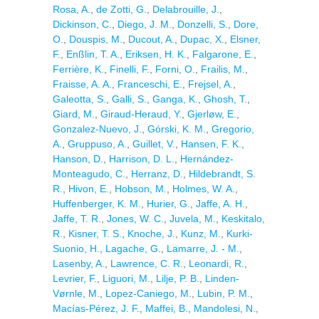
Rosa, A.
,
de Zotti, G.
,
Delabrouille, J.
,
Dickinson, C.
,
Diego, J. M.
,
Donzelli, S.
,
Dore,
O.
,
Douspis, M.
,
Ducout, A.
,
Dupac, X.
,
Elsner,
F.
,
Enßlin, T. A.
,
Eriksen, H. K.
,
Falgarone, E.
,
Ferrière, K.
,
Finelli, F.
,
Forni, O.
,
Frailis, M.
,
Fraisse, A. A.
,
Franceschi, E.
,
Frejsel, A.
,
Galeotta, S.
,
Galli, S.
,
Ganga, K.
,
Ghosh, T.
,
Giard, M.
,
Giraud-Heraud, Y.
,
Gjerløw, E.
,
Gonzalez-Nuevo, J.
,
Górski, K. M.
,
Gregorio,
A.
,
Gruppuso, A.
,
Guillet, V.
,
Hansen, F. K.
,
Hanson, D.
,
Harrison, D. L.
,
Hernández-
Monteagudo, C.
,
Herranz, D.
,
Hildebrandt, S.
R.
,
Hivon, E.
,
Hobson, M.
,
Holmes, W. A.
,
Huffenberger, K. M.
,
Hurier, G.
,
Jaffe, A. H.
,
Jaffe, T. R.
,
Jones, W. C.
,
Juvela, M.
,
Keskitalo,
R.
,
Kisner, T. S.
,
Knoche, J.
,
Kunz, M.
,
Kurki-
Suonio, H.
,
Lagache, G.
,
Lamarre, J. - M.
,
Lasenby, A.
,
Lawrence, C. R.
,
Leonardi, R.
,
Levrier, F.
,
Liguori, M.
,
Lilje, P. B.
,
Linden-
Vørnle, M.
,
Lopez-Caniego, M.
,
Lubin, P. M.
,
Macías-Pérez, J. F.
,
Maffei, B.
,
Mandolesi, N.
,