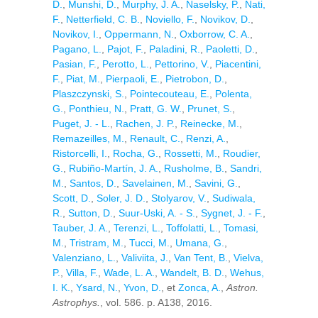
D.
,
Munshi, D.
,
Murphy, J. A.
,
Naselsky, P.
,
Nati,
F.
,
Netterfield, C. B.
,
Noviello, F.
,
Novikov, D.
,
Novikov, I.
,
Oppermann, N.
,
Oxborrow, C. A.
,
Pagano, L.
,
Pajot, F.
,
Paladini, R.
,
Paoletti, D.
,
Pasian, F.
,
Perotto, L.
,
Pettorino, V.
,
Piacentini,
F.
,
Piat, M.
,
Pierpaoli, E.
,
Pietrobon, D.
,
Plaszczynski, S.
,
Pointecouteau, E.
,
Polenta,
G.
,
Ponthieu, N.
,
Pratt, G. W.
,
Prunet, S.
,
Puget, J. - L.
,
Rachen, J. P.
,
Reinecke, M.
,
Remazeilles, M.
,
Renault, C.
,
Renzi, A.
,
Ristorcelli, I.
,
Rocha, G.
,
Rossetti, M.
,
Roudier,
G.
,
Rubiño-Martín, J. A.
,
Rusholme, B.
,
Sandri,
M.
,
Santos, D.
,
Savelainen, M.
,
Savini, G.
,
Scott, D.
,
Soler, J. D.
,
Stolyarov, V.
,
Sudiwala,
R.
,
Sutton, D.
,
Suur-Uski, A. - S.
,
Sygnet, J. - F.
,
Tauber, J. A.
,
Terenzi, L.
,
Toffolatti, L.
,
Tomasi,
M.
,
Tristram, M.
,
Tucci, M.
,
Umana, G.
,
Valenziano, L.
,
Valiviita, J.
,
Van Tent, B.
,
Vielva,
P.
,
Villa, F.
,
Wade, L. A.
,
Wandelt, B. D.
,
Wehus,
I. K.
,
Ysard, N.
,
Yvon, D.
, et
Zonca, A.
,
Astron.
Astrophys.
, vol. 586. p. A138, 2016.