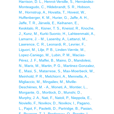
Harrison, D. L.
,
Henrot-Versille, S.
,
Hernández-
Monteagudo, C.
,
Hildebrandt, S. R.
,
Hobson,
M.
,
Hornstrup, A.
,
Hovatta, T.
,
Hovest, W.
,
Huffenberger, K. M.
,
Hurier, G.
,
Jaffe, A. H.
,
Jaffe, T. R.
,
Järvelä, E.
,
Keihanen, E.
,
Keskitalo, R.
,
Kisner, T. S.
,
Kneissl, R.
,
Knoche,
J.
,
Kunz, M.
,
Kurki-Suonio, H.
,
Lahteenmaki, A.
,
Lamarre, J. - M.
,
Lasenby, A.
,
Lattanzi, M.
,
Lawrence, C. R.
,
Leonardi, R.
,
Levrier, F.
,
Liguori, M.
,
Lilje, P. B.
,
Linden-Vørnle, M.
,
Lopez-Caniego, M.
,
Lubin, P. M.
,
Macías-
Pérez, J. F.
,
Maffei, B.
,
Maino, D.
,
Mandolesi,
N.
,
Maris, M.
,
Martin, P. G.
,
Martinez-Gonzalez,
E.
,
Masi, S.
,
Matarrese, S.
,
Max-Moerbeck, W.
,
Meinhold, P. R.
,
Melchiorri, A.
,
Mennella, A.
,
Migliaccio, M.
,
Mingaliev, M.
,
Miville-
Deschènes, M. - A.
,
Moneti, A.
,
Montier, L.
,
Morgante, G.
,
Mortlock, D.
,
Munshi, D.
,
Murphy, J. A.
,
Nati, F.
,
Natoli, P.
,
Nieppola, E.
,
Noviello, F.
,
Novikov, D.
,
Novikov, I.
,
Pagano,
L.
,
Pajot, F.
,
Paoletti, D.
,
Partridge, B.
,
Pasian,
F.
,
Pearson, T. J.
,
Perdereau, O.
,
Perotto, L.
,