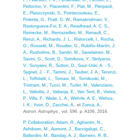
Pettorino, V.
,
Piacentini, F.
,
Piat, M.
,
Pierpaoli,
E.
,
Plaszczynski, S.
,
Pointecouteau, E.
,
Polenta, G.
,
Pratt, G. W.
,
Ramakrishnan, V.
,
Rastorgueva-Foi, E. A.
,
Readhead, A. C. S.
,
Reinecke, M.
,
Remazeilles, M.
,
Renault, C.
,
Renzi, A.
,
Richards, J. L.
,
Ristorcelli, I.
,
Rocha,
G.
,
Rossetti, M.
,
Roudier, G.
,
Rubiño-Martín, J.
A.
,
Rusholme, B.
,
Sandri, M.
,
Savelainen, M.
,
Savini, G.
,
Scott, D.
,
Sotnikova, Y.
,
Stolyarov,
V.
,
Sunyaev, R.
,
Sutton, D.
,
Suur-Uski, A. - S.
,
Sygnet, J. - F.
,
Tammi, J.
,
Tauber, J. A.
,
Terenzi,
L.
,
Toffolatti, L.
,
Tomasi, M.
,
Tornikoski, M.
,
Tristram, M.
,
Tucci, M.
,
Turler, M.
,
Valenziano,
L.
,
Valiviita, J.
,
Valtaoja, E.
,
Van Tent, B.
,
Vielva,
P.
,
Villa, F.
,
Wade, L. A.
,
Wehrle, A. E.
,
Wehus,
I. K.
,
Yvon, D.
,
Zacchei, A.
, et
Zonca, A.
,
Astron. Astrophys.
, vol. 596. p. A106, 2016.
P. Collaboration
,
Adam, R.
,
Aghanim, N.
,
Ashdown, M.
,
Aumont, J.
,
Baccigalupi, C.
,
Ballardini, M.
,
Banday, A. J.
,
Barreiro, R. B.
,