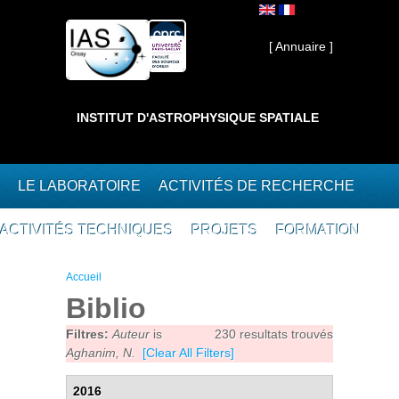
Aller au contenu principal
Interne ]
[ Annuaire ]
INSTITUT D'ASTROPHYSIQUE SPATIALE
LE LABORATOIRE
ACTIVITÉS DE RECHERCHE
ACTIVITÉS TECHNIQUES
PROJETS
FORMATION
Vous êtes ici
Accueil
Biblio
Filtres:
Auteur
is
230 resultats trouvés
Aghanim, N.
[Clear All Filters]
2016