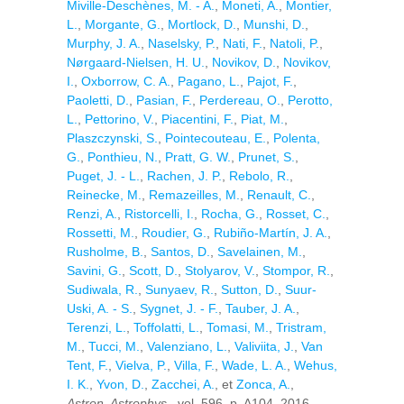
Miville-Deschènes, M. - A.
,
Moneti, A.
,
Montier,
L.
,
Morgante, G.
,
Mortlock, D.
,
Munshi, D.
,
Murphy, J. A.
,
Naselsky, P.
,
Nati, F.
,
Natoli, P.
,
Nørgaard-Nielsen, H. U.
,
Novikov, D.
,
Novikov,
I.
,
Oxborrow, C. A.
,
Pagano, L.
,
Pajot, F.
,
Paoletti, D.
,
Pasian, F.
,
Perdereau, O.
,
Perotto,
L.
,
Pettorino, V.
,
Piacentini, F.
,
Piat, M.
,
Plaszczynski, S.
,
Pointecouteau, E.
,
Polenta,
G.
,
Ponthieu, N.
,
Pratt, G. W.
,
Prunet, S.
,
Puget, J. - L.
,
Rachen, J. P.
,
Rebolo, R.
,
Reinecke, M.
,
Remazeilles, M.
,
Renault, C.
,
Renzi, A.
,
Ristorcelli, I.
,
Rocha, G.
,
Rosset, C.
,
Rossetti, M.
,
Roudier, G.
,
Rubiño-Martín, J. A.
,
Rusholme, B.
,
Santos, D.
,
Savelainen, M.
,
Savini, G.
,
Scott, D.
,
Stolyarov, V.
,
Stompor, R.
,
Sudiwala, R.
,
Sunyaev, R.
,
Sutton, D.
,
Suur-
Uski, A. - S.
,
Sygnet, J. - F.
,
Tauber, J. A.
,
Terenzi, L.
,
Toffolatti, L.
,
Tomasi, M.
,
Tristram,
M.
,
Tucci, M.
,
Valenziano, L.
,
Valiviita, J.
,
Van
Tent, F.
,
Vielva, P.
,
Villa, F.
,
Wade, L. A.
,
Wehus,
I. K.
,
Yvon, D.
,
Zacchei, A.
, et
Zonca, A.
,
Astron. Astrophys.
, vol. 596. p. A104, 2016.