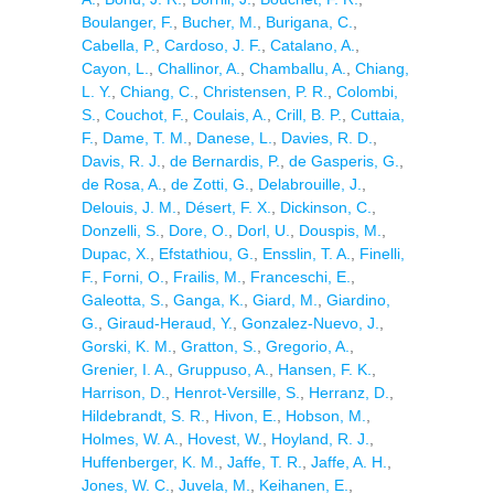
Boulanger, F.
,
Bucher, M.
,
Burigana, C.
,
Cabella, P.
,
Cardoso, J. F.
,
Catalano, A.
,
Cayon, L.
,
Challinor, A.
,
Chamballu, A.
,
Chiang,
L. Y.
,
Chiang, C.
,
Christensen, P. R.
,
Colombi,
S.
,
Couchot, F.
,
Coulais, A.
,
Crill, B. P.
,
Cuttaia,
F.
,
Dame, T. M.
,
Danese, L.
,
Davies, R. D.
,
Davis, R. J.
,
de Bernardis, P.
,
de Gasperis, G.
,
de Rosa, A.
,
de Zotti, G.
,
Delabrouille, J.
,
Delouis, J. M.
,
Désert, F. X.
,
Dickinson, C.
,
Donzelli, S.
,
Dore, O.
,
Dorl, U.
,
Douspis, M.
,
Dupac, X.
,
Efstathiou, G.
,
Ensslin, T. A.
,
Finelli,
F.
,
Forni, O.
,
Frailis, M.
,
Franceschi, E.
,
Galeotta, S.
,
Ganga, K.
,
Giard, M.
,
Giardino,
G.
,
Giraud-Heraud, Y.
,
Gonzalez-Nuevo, J.
,
Gorski, K. M.
,
Gratton, S.
,
Gregorio, A.
,
Grenier, I. A.
,
Gruppuso, A.
,
Hansen, F. K.
,
Harrison, D.
,
Henrot-Versille, S.
,
Herranz, D.
,
Hildebrandt, S. R.
,
Hivon, E.
,
Hobson, M.
,
Holmes, W. A.
,
Hovest, W.
,
Hoyland, R. J.
,
Huffenberger, K. M.
,
Jaffe, T. R.
,
Jaffe, A. H.
,
Jones, W. C.
,
Juvela, M.
,
Keihanen, E.
,