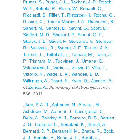
Prunet, S.
,
Puget, J. L.
,
Rachen, J. P.
,
Reach,
W. T.
,
Rebolo, R.
,
Reich, W.
,
Renault, C.
,
Ricciardi, S.
,
Riller, T.
,
Ristorcelli, I.
,
Rocha, G.
,
Rosset, C.
,
Rubino-Martin, J. A.
,
Rusholme, B.
,
Sandri, M.
,
Santos, D.
,
Savini, G.
,
Scott, D.
,
Seiffert, M. D.
,
Shellard, P.
,
Smoot, G. F.
,
Starck, J. L.
,
Stivoli, F.
,
Stolyarov, V.
,
Stompor,
R.
,
Sudiwala, R.
,
Sygnet, J. F.
,
Tauber, J. A.
,
Terenzi, L.
,
Toffolatti, L.
,
Tomasi, M.
,
Torre, J.
P.
,
Tristram, M.
,
Tuovinen, J.
,
Umana, G.
,
Valenziano, L.
,
Varis, J.
,
Vielva, P.
,
Villa, F.
,
Vittorio, N.
,
Wade, L. A.
,
Wandelt, B. D.
,
Wilkinson, A.
,
Ysard, N.
,
Yvon, D.
,
Zacchei, A.
,
et
Zonca, A.
,
Astronomy & Astrophysics
, vol.
536. 2011.
,
Ade, P. A. R.
,
Aghanim, N.
,
Arnaud, M.
,
Ashdown, M.
,
Aumont, J.
,
Baccigalupi, C.
,
Balbi, A.
,
Banday, A. J.
,
Barreiro, R. B.
,
Bartlett,
J. G.
,
Battaner, E.
,
Benabed, K.
,
Benoit, A.
,
Bernard, J. P.
,
Bersanelli, M.
,
Bhatia, R.
,
Bock,
J. J.
,
Bonaldi, A.
,
Bond, J. R.
,
Borrill, J.
,