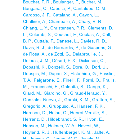
Bouchet, F. R.
,
Boulanger, F.
,
Bucher, M.
,
Burigana, C.
,
Cabella, P.
,
Cantalupo, C. M.
,
Cardoso, J. F.
,
Catalano, A.
,
Cayon, L.
,
Challinor, A.
,
Chamballu, A.
,
Chary, R. R.
,
Chiang, L. Y.
,
Christensen, P. R.
,
Clements, D.
L.
,
Colombi, S.
,
Couchot, F.
,
Coulais, A.
,
Crill,
B. P.
,
Cuttaia, F.
,
Danese, L.
,
Davies, R. D.
,
Davis, R. J.
,
de Bernardis, P.
,
de Gasperis, G.
,
de Rosa, A.
,
de Zotti, G.
,
Delabrouille, J.
,
Delouis, J. M.
,
Désert, F. X.
,
Dickinson, C.
,
Dobashi, K.
,
Donzelli, S.
,
Dore, O.
,
Dorl, U.
,
Douspis, M.
,
Dupac, X.
,
Efstathiou, G.
,
Ensslin,
T. A.
,
Falgarone, E.
,
Finelli, F.
,
Forni, O.
,
Frailis,
M.
,
Franceschi, E.
,
Galeotta, S.
,
Ganga, K.
,
Giard, M.
,
Giardino, G.
,
Giraud-Heraud, Y.
,
Gonzalez-Nuevo, J.
,
Gorski, K. M.
,
Gratton, S.
,
Gregorio, A.
,
Gruppuso, A.
,
Hansen, F. K.
,
Harrison, D.
,
Helou, G.
,
Henrot-Versille, S.
,
Herranz, D.
,
Hildebrandt, S. R.
,
Hivon, E.
,
Hobson, M.
,
Holmes, W. A.
,
Hovest, W.
,
Hoyland, R. J.
,
Huffenberger, K. M.
,
Jaffe, A.
H.
,
Joncas, G.
,
Jones, W. C.
,
Juvela, M.
,