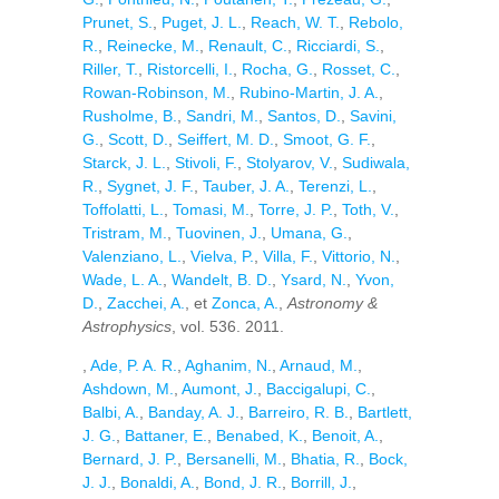
Prunet, S.
,
Puget, J. L.
,
Reach, W. T.
,
Rebolo,
R.
,
Reinecke, M.
,
Renault, C.
,
Ricciardi, S.
,
Riller, T.
,
Ristorcelli, I.
,
Rocha, G.
,
Rosset, C.
,
Rowan-Robinson, M.
,
Rubino-Martin, J. A.
,
Rusholme, B.
,
Sandri, M.
,
Santos, D.
,
Savini,
G.
,
Scott, D.
,
Seiffert, M. D.
,
Smoot, G. F.
,
Starck, J. L.
,
Stivoli, F.
,
Stolyarov, V.
,
Sudiwala,
R.
,
Sygnet, J. F.
,
Tauber, J. A.
,
Terenzi, L.
,
Toffolatti, L.
,
Tomasi, M.
,
Torre, J. P.
,
Toth, V.
,
Tristram, M.
,
Tuovinen, J.
,
Umana, G.
,
Valenziano, L.
,
Vielva, P.
,
Villa, F.
,
Vittorio, N.
,
Wade, L. A.
,
Wandelt, B. D.
,
Ysard, N.
,
Yvon,
D.
,
Zacchei, A.
, et
Zonca, A.
,
Astronomy &
Astrophysics
, vol. 536. 2011.
,
Ade, P. A. R.
,
Aghanim, N.
,
Arnaud, M.
,
Ashdown, M.
,
Aumont, J.
,
Baccigalupi, C.
,
Balbi, A.
,
Banday, A. J.
,
Barreiro, R. B.
,
Bartlett,
J. G.
,
Battaner, E.
,
Benabed, K.
,
Benoit, A.
,
Bernard, J. P.
,
Bersanelli, M.
,
Bhatia, R.
,
Bock,
J. J.
,
Bonaldi, A.
,
Bond, J. R.
,
Borrill, J.
,