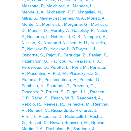
Mazzotta, P.
,
Melchiorri, A.
,
Mendes, L.
,
Mennella, A.
,
Michelson, P. F.
,
Mingaliev, M.
,
Mitra, S.
,
Miville-Deschenes, M. A.
,
Moneti, A.
,
Monte, C.
,
Montier, L.
,
Morgante, G.
,
Mortlock,
D.
,
Munshi, D.
,
Murphy, A.
,
Naselsky, P.
,
Natoli,
P.
,
Nestoras, I.
,
Netterfield, C. B.
,
Nieppola, E.
,
Nilsson, K.
,
Norgaard-Nielsen, H. U.
,
Noviello,
F.
,
Novikov, D.
,
Novikov, I.
,
O'Dwyer, I. J.
,
Osborne, S.
,
Pajot, F.
,
Partridge, B.
,
Pasian, F.
,
Patanchon, G.
,
Pavlidou, V.
,
Pearson, T. J.
,
Perdereau, O.
,
Perotto, L.
,
Perri, M.
,
Perrotta,
F.
,
Piacentini, F.
,
Piat, M.
,
Plaszczynski, S.
,
Platania, P.
,
Pointecouteau, E.
,
Polenta, G.
,
Ponthieu, N.
,
Poutanen, T.
,
Prezeau, G.
,
Procopio, P.
,
Prunet, S.
,
Puget, J. L.
,
Rachen,
J. P.
,
Raino, S.
,
Reach, W. T.
,
Readhead, A.
,
Rebolo, R.
,
Reeves, R.
,
Reinecke, M.
,
Reinthal,
R.
,
Renault, C.
,
Ricciardi, S.
,
Richards, J.
,
Riller, T.
,
Riquelme, D.
,
Ristorcelli, I.
,
Rocha,
G.
,
Rosset, C.
,
Rowan-Robinson, M.
,
Rubino-
Martin, J. A.
,
Rusholme, B.
,
Saarinen, J.
,