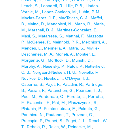
Leach, S.
,
Leonardi, R.
,
Lilje, P. B.
,
Linden-
Vornle, M.
,
Lopez-Caniego, M.
,
Lubin, P. M.
,
Macias-Perez, J. F.
,
MacTavish, C. J.
,
Maffei,
B.
,
Maino, D.
,
Mandolesi, N.
,
Mann, R.
,
Maris,
M.
,
Marshall, D. J.
,
Martinez-Gonzalez, E.
,
Masi, S.
,
Matarrese, S.
,
Matthai, F.
,
Mazzotta,
P.
,
McGehee, P.
,
Meinhold, P. R.
,
Melchiorri, A.
,
Mendes, L.
,
Mennella, A.
,
Mitra, S.
,
Miville-
Deschenes, M. A.
,
Moneti, A.
,
Montier, L.
,
Morgante, G.
,
Mortlock, D.
,
Munshi, D.
,
Murphy, A.
,
Naselsky, P.
,
Natoli, P.
,
Netterfield,
C. B.
,
Norgaard-Nielsen, H. U.
,
Noviello, F.
,
Novikov, D.
,
Novikov, I.
,
O'Dwyer, I. J.
,
Osborne, S.
,
Pajot, F.
,
Paladini, R.
,
Partridge,
B.
,
Pasian, F.
,
Patanchon, G.
,
Pearson, T. J.
,
Peel, M.
,
Perdereau, O.
,
Perotto, L.
,
Perrotta,
F.
,
Piacentini, F.
,
Piat, M.
,
Plaszczynski, S.
,
Platania, P.
,
Pointecouteau, E.
,
Polenta, G.
,
Ponthieu, N.
,
Poutanen, T.
,
Prezeau, G.
,
Procopio, P.
,
Prunet, S.
,
Puget, J. L.
,
Reach, W.
T.
,
Rebolo, R.
,
Reich, W.
,
Reinecke, M.
,