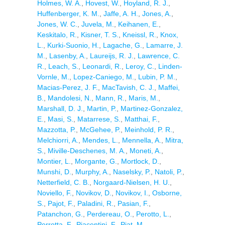
Holmes, W. A.
,
Hovest, W.
,
Hoyland, R. J.
,
Huffenberger, K. M.
,
Jaffe, A. H.
,
Jones, A.
,
Jones, W. C.
,
Juvela, M.
,
Keihanen, E.
,
Keskitalo, R.
,
Kisner, T. S.
,
Kneissl, R.
,
Knox,
L.
,
Kurki-Suonio, H.
,
Lagache, G.
,
Lamarre, J.
M.
,
Lasenby, A.
,
Laureijs, R. J.
,
Lawrence, C.
R.
,
Leach, S.
,
Leonardi, R.
,
Leroy, C.
,
Linden-
Vornle, M.
,
Lopez-Caniego, M.
,
Lubin, P. M.
,
Macias-Perez, J. F.
,
MacTavish, C. J.
,
Maffei,
B.
,
Mandolesi, N.
,
Mann, R.
,
Maris, M.
,
Marshall, D. J.
,
Martin, P.
,
Martinez-Gonzalez,
E.
,
Masi, S.
,
Matarrese, S.
,
Matthai, F.
,
Mazzotta, P.
,
McGehee, P.
,
Meinhold, P. R.
,
Melchiorri, A.
,
Mendes, L.
,
Mennella, A.
,
Mitra,
S.
,
Miville-Deschenes, M. A.
,
Moneti, A.
,
Montier, L.
,
Morgante, G.
,
Mortlock, D.
,
Munshi, D.
,
Murphy, A.
,
Naselsky, P.
,
Natoli, P.
,
Netterfield, C. B.
,
Norgaard-Nielsen, H. U.
,
Noviello, F.
,
Novikov, D.
,
Novikov, I.
,
Osborne,
S.
,
Pajot, F.
,
Paladini, R.
,
Pasian, F.
,
Patanchon, G.
,
Perdereau, O.
,
Perotto, L.
,
Perrotta, F.
,
Piacentini, F.
,
Piat, M.
,