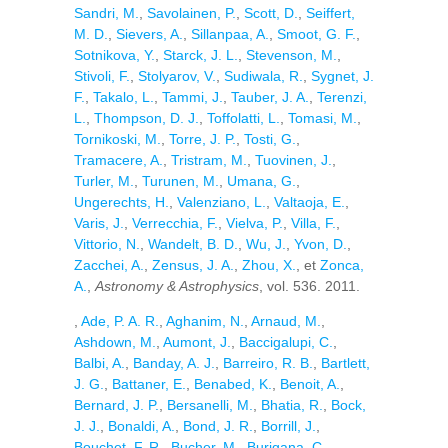
Sandri, M.
,
Savolainen, P.
,
Scott, D.
,
Seiffert,
M. D.
,
Sievers, A.
,
Sillanpaa, A.
,
Smoot, G. F.
,
Sotnikova, Y.
,
Starck, J. L.
,
Stevenson, M.
,
Stivoli, F.
,
Stolyarov, V.
,
Sudiwala, R.
,
Sygnet, J.
F.
,
Takalo, L.
,
Tammi, J.
,
Tauber, J. A.
,
Terenzi,
L.
,
Thompson, D. J.
,
Toffolatti, L.
,
Tomasi, M.
,
Tornikoski, M.
,
Torre, J. P.
,
Tosti, G.
,
Tramacere, A.
,
Tristram, M.
,
Tuovinen, J.
,
Turler, M.
,
Turunen, M.
,
Umana, G.
,
Ungerechts, H.
,
Valenziano, L.
,
Valtaoja, E.
,
Varis, J.
,
Verrecchia, F.
,
Vielva, P.
,
Villa, F.
,
Vittorio, N.
,
Wandelt, B. D.
,
Wu, J.
,
Yvon, D.
,
Zacchei, A.
,
Zensus, J. A.
,
Zhou, X.
, et
Zonca,
A.
,
Astronomy & Astrophysics
, vol. 536. 2011.
,
Ade, P. A. R.
,
Aghanim, N.
,
Arnaud, M.
,
Ashdown, M.
,
Aumont, J.
,
Baccigalupi, C.
,
Balbi, A.
,
Banday, A. J.
,
Barreiro, R. B.
,
Bartlett,
J. G.
,
Battaner, E.
,
Benabed, K.
,
Benoit, A.
,
Bernard, J. P.
,
Bersanelli, M.
,
Bhatia, R.
,
Bock,
J. J.
,
Bonaldi, A.
,
Bond, J. R.
,
Borrill, J.
,
Bouchet, F. R.
,
Bucher, M.
,
Burigana, C.
,