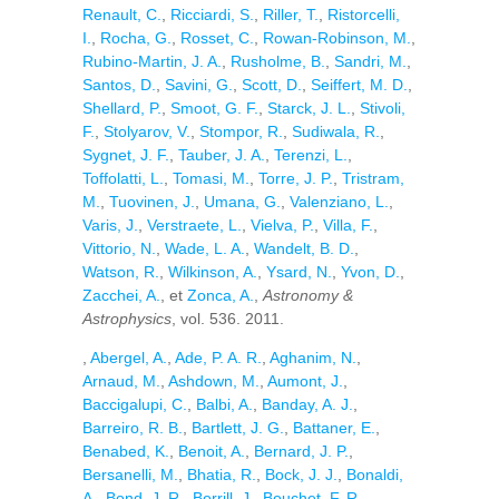
Renault, C.
,
Ricciardi, S.
,
Riller, T.
,
Ristorcelli,
I.
,
Rocha, G.
,
Rosset, C.
,
Rowan-Robinson, M.
,
Rubino-Martin, J. A.
,
Rusholme, B.
,
Sandri, M.
,
Santos, D.
,
Savini, G.
,
Scott, D.
,
Seiffert, M. D.
,
Shellard, P.
,
Smoot, G. F.
,
Starck, J. L.
,
Stivoli,
F.
,
Stolyarov, V.
,
Stompor, R.
,
Sudiwala, R.
,
Sygnet, J. F.
,
Tauber, J. A.
,
Terenzi, L.
,
Toffolatti, L.
,
Tomasi, M.
,
Torre, J. P.
,
Tristram,
M.
,
Tuovinen, J.
,
Umana, G.
,
Valenziano, L.
,
Varis, J.
,
Verstraete, L.
,
Vielva, P.
,
Villa, F.
,
Vittorio, N.
,
Wade, L. A.
,
Wandelt, B. D.
,
Watson, R.
,
Wilkinson, A.
,
Ysard, N.
,
Yvon, D.
,
Zacchei, A.
, et
Zonca, A.
,
Astronomy &
Astrophysics
, vol. 536. 2011.
,
Abergel, A.
,
Ade, P. A. R.
,
Aghanim, N.
,
Arnaud, M.
,
Ashdown, M.
,
Aumont, J.
,
Baccigalupi, C.
,
Balbi, A.
,
Banday, A. J.
,
Barreiro, R. B.
,
Bartlett, J. G.
,
Battaner, E.
,
Benabed, K.
,
Benoit, A.
,
Bernard, J. P.
,
Bersanelli, M.
,
Bhatia, R.
,
Bock, J. J.
,
Bonaldi,
A.
,
Bond, J. R.
,
Borrill, J.
,
Bouchet, F. R.
,