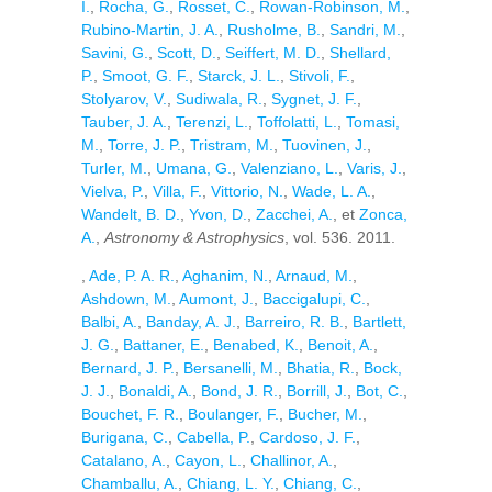
I.
,
Rocha, G.
,
Rosset, C.
,
Rowan-Robinson, M.
,
Rubino-Martin, J. A.
,
Rusholme, B.
,
Sandri, M.
,
Savini, G.
,
Scott, D.
,
Seiffert, M. D.
,
Shellard,
P.
,
Smoot, G. F.
,
Starck, J. L.
,
Stivoli, F.
,
Stolyarov, V.
,
Sudiwala, R.
,
Sygnet, J. F.
,
Tauber, J. A.
,
Terenzi, L.
,
Toffolatti, L.
,
Tomasi,
M.
,
Torre, J. P.
,
Tristram, M.
,
Tuovinen, J.
,
Turler, M.
,
Umana, G.
,
Valenziano, L.
,
Varis, J.
,
Vielva, P.
,
Villa, F.
,
Vittorio, N.
,
Wade, L. A.
,
Wandelt, B. D.
,
Yvon, D.
,
Zacchei, A.
, et
Zonca,
A.
,
Astronomy & Astrophysics
, vol. 536. 2011.
,
Ade, P. A. R.
,
Aghanim, N.
,
Arnaud, M.
,
Ashdown, M.
,
Aumont, J.
,
Baccigalupi, C.
,
Balbi, A.
,
Banday, A. J.
,
Barreiro, R. B.
,
Bartlett,
J. G.
,
Battaner, E.
,
Benabed, K.
,
Benoit, A.
,
Bernard, J. P.
,
Bersanelli, M.
,
Bhatia, R.
,
Bock,
J. J.
,
Bonaldi, A.
,
Bond, J. R.
,
Borrill, J.
,
Bot, C.
,
Bouchet, F. R.
,
Boulanger, F.
,
Bucher, M.
,
Burigana, C.
,
Cabella, P.
,
Cardoso, J. F.
,
Catalano, A.
,
Cayon, L.
,
Challinor, A.
,
Chamballu, A.
,
Chiang, L. Y.
,
Chiang, C.
,