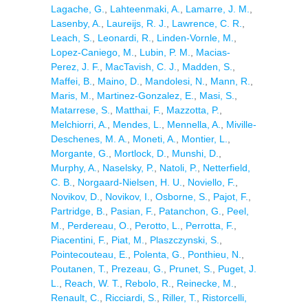
Lagache, G.
,
Lahteenmaki, A.
,
Lamarre, J. M.
,
Lasenby, A.
,
Laureijs, R. J.
,
Lawrence, C. R.
,
Leach, S.
,
Leonardi, R.
,
Linden-Vornle, M.
,
Lopez-Caniego, M.
,
Lubin, P. M.
,
Macias-
Perez, J. F.
,
MacTavish, C. J.
,
Madden, S.
,
Maffei, B.
,
Maino, D.
,
Mandolesi, N.
,
Mann, R.
,
Maris, M.
,
Martinez-Gonzalez, E.
,
Masi, S.
,
Matarrese, S.
,
Matthai, F.
,
Mazzotta, P.
,
Melchiorri, A.
,
Mendes, L.
,
Mennella, A.
,
Miville-
Deschenes, M. A.
,
Moneti, A.
,
Montier, L.
,
Morgante, G.
,
Mortlock, D.
,
Munshi, D.
,
Murphy, A.
,
Naselsky, P.
,
Natoli, P.
,
Netterfield,
C. B.
,
Norgaard-Nielsen, H. U.
,
Noviello, F.
,
Novikov, D.
,
Novikov, I.
,
Osborne, S.
,
Pajot, F.
,
Partridge, B.
,
Pasian, F.
,
Patanchon, G.
,
Peel,
M.
,
Perdereau, O.
,
Perotto, L.
,
Perrotta, F.
,
Piacentini, F.
,
Piat, M.
,
Plaszczynski, S.
,
Pointecouteau, E.
,
Polenta, G.
,
Ponthieu, N.
,
Poutanen, T.
,
Prezeau, G.
,
Prunet, S.
,
Puget, J.
L.
,
Reach, W. T.
,
Rebolo, R.
,
Reinecke, M.
,
Renault, C.
,
Ricciardi, S.
,
Riller, T.
,
Ristorcelli,