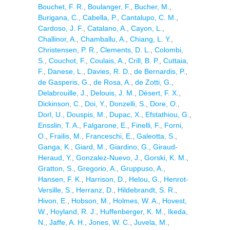
Bouchet, F. R.
,
Boulanger, F.
,
Bucher, M.
,
Burigana, C.
,
Cabella, P.
,
Cantalupo, C. M.
,
Cardoso, J. F.
,
Catalano, A.
,
Cayon, L.
,
Challinor, A.
,
Chamballu, A.
,
Chiang, L. Y.
,
Christensen, P. R.
,
Clements, D. L.
,
Colombi,
S.
,
Couchot, F.
,
Coulais, A.
,
Crill, B. P.
,
Cuttaia,
F.
,
Danese, L.
,
Davies, R. D.
,
de Bernardis, P.
,
de Gasperis, G.
,
de Rosa, A.
,
de Zotti, G.
,
Delabrouille, J.
,
Delouis, J. M.
,
Désert, F. X.
,
Dickinson, C.
,
Doi, Y.
,
Donzelli, S.
,
Dore, O.
,
Dorl, U.
,
Douspis, M.
,
Dupac, X.
,
Efstathiou, G.
,
Ensslin, T. A.
,
Falgarone, E.
,
Finelli, F.
,
Forni,
O.
,
Frailis, M.
,
Franceschi, E.
,
Galeotta, S.
,
Ganga, K.
,
Giard, M.
,
Giardino, G.
,
Giraud-
Heraud, Y.
,
Gonzalez-Nuevo, J.
,
Gorski, K. M.
,
Gratton, S.
,
Gregorio, A.
,
Gruppuso, A.
,
Hansen, F. K.
,
Harrison, D.
,
Helou, G.
,
Henrot-
Versille, S.
,
Herranz, D.
,
Hildebrandt, S. R.
,
Hivon, E.
,
Hobson, M.
,
Holmes, W. A.
,
Hovest,
W.
,
Hoyland, R. J.
,
Huffenberger, K. M.
,
Ikeda,
N.
,
Jaffe, A. H.
,
Jones, W. C.
,
Juvela, M.
,