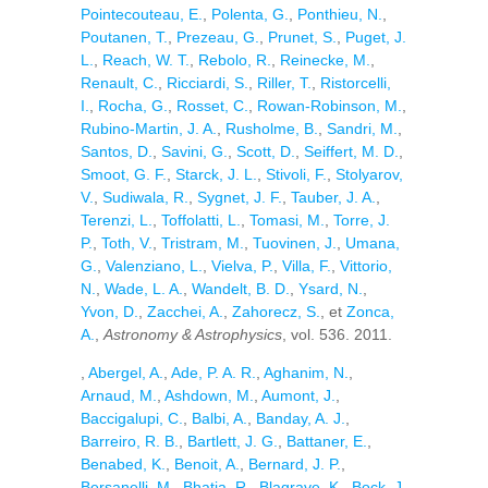
Pointecouteau, E.
,
Polenta, G.
,
Ponthieu, N.
,
Poutanen, T.
,
Prezeau, G.
,
Prunet, S.
,
Puget, J.
L.
,
Reach, W. T.
,
Rebolo, R.
,
Reinecke, M.
,
Renault, C.
,
Ricciardi, S.
,
Riller, T.
,
Ristorcelli,
I.
,
Rocha, G.
,
Rosset, C.
,
Rowan-Robinson, M.
,
Rubino-Martin, J. A.
,
Rusholme, B.
,
Sandri, M.
,
Santos, D.
,
Savini, G.
,
Scott, D.
,
Seiffert, M. D.
,
Smoot, G. F.
,
Starck, J. L.
,
Stivoli, F.
,
Stolyarov,
V.
,
Sudiwala, R.
,
Sygnet, J. F.
,
Tauber, J. A.
,
Terenzi, L.
,
Toffolatti, L.
,
Tomasi, M.
,
Torre, J.
P.
,
Toth, V.
,
Tristram, M.
,
Tuovinen, J.
,
Umana,
G.
,
Valenziano, L.
,
Vielva, P.
,
Villa, F.
,
Vittorio,
N.
,
Wade, L. A.
,
Wandelt, B. D.
,
Ysard, N.
,
Yvon, D.
,
Zacchei, A.
,
Zahorecz, S.
, et
Zonca,
A.
,
Astronomy & Astrophysics
, vol. 536. 2011.
,
Abergel, A.
,
Ade, P. A. R.
,
Aghanim, N.
,
Arnaud, M.
,
Ashdown, M.
,
Aumont, J.
,
Baccigalupi, C.
,
Balbi, A.
,
Banday, A. J.
,
Barreiro, R. B.
,
Bartlett, J. G.
,
Battaner, E.
,
Benabed, K.
,
Benoit, A.
,
Bernard, J. P.
,
Bersanelli, M.
,
Bhatia, R.
,
Blagrave, K.
,
Bock, J.