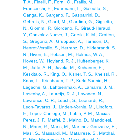
T. A.
,
Finelli, F.
,
Forni, O.
,
Frailis, M.
,
Franceschi, E.
,
Fuhrmann, L.
,
Galeotta, S.
,
Ganga, K.
,
Gargano, F.
,
Gasparrini, D.
,
Gehrels, N.
,
Giard, M.
,
Giardino, G.
,
Giglietto,
N.
,
Giommi, P.
,
Giordano, F.
,
Giraud-Heraud,
Y.
,
Gonzalez-Nuevo, J.
,
Gorski, K. M.
,
Gratton,
S.
,
Gregorio, A.
,
Gruppuso, A.
,
Harrison, D.
,
Henrot-Versille, S.
,
Herranz, D.
,
Hildebrandt, S.
R.
,
Hivon, E.
,
Hobson, M.
,
Holmes, W. A.
,
Hovest, W.
,
Hoyland, R. J.
,
Huffenberger, K.
M.
,
Jaffe, A. H.
,
Juvela, M.
,
Keihanen, E.
,
Keskitalo, R.
,
King, O.
,
Kisner, T. S.
,
Kneissl, R.
,
Knox, L.
,
Krichbaum, T. P.
,
Kurki-Suonio, H.
,
Lagache, G.
,
Lahteenmaki, A.
,
Lamarre, J. M.
,
Lasenby, A.
,
Laureijs, R. J.
,
Lavonen, N.
,
Lawrence, C. R.
,
Leach, S.
,
Leonardi, R.
,
Leon-Tavares, J.
,
Linden-Vornle, M.
,
Lindfors,
E.
,
Lopez-Caniego, M.
,
Lubin, P. M.
,
Macias-
Perez, J. F.
,
Maffei, B.
,
Maino, D.
,
Mandolesi,
N.
,
Mann, R.
,
Maris, M.
,
Martinez-Gonzalez, E.
,
Masi, S.
,
Massardi, M.
,
Matarrese, S.
,
Matthai,
F.
,
Max-Moerbeck, W.
,
Mazziotta, M. N.
,