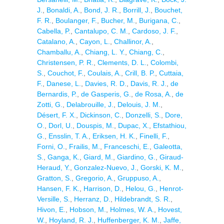
J.
,
Bonaldi, A.
,
Bond, J. R.
,
Borrill, J.
,
Bouchet,
F. R.
,
Boulanger, F.
,
Bucher, M.
,
Burigana, C.
,
Cabella, P.
,
Cantalupo, C. M.
,
Cardoso, J. F.
,
Catalano, A.
,
Cayon, L.
,
Challinor, A.
,
Chamballu, A.
,
Chiang, L. Y.
,
Chiang, C.
,
Christensen, P. R.
,
Clements, D. L.
,
Colombi,
S.
,
Couchot, F.
,
Coulais, A.
,
Crill, B. P.
,
Cuttaia,
F.
,
Danese, L.
,
Davies, R. D.
,
Davis, R. J.
,
de
Bernardis, P.
,
de Gasperis, G.
,
de Rosa, A.
,
de
Zotti, G.
,
Delabrouille, J.
,
Delouis, J. M.
,
Désert, F. X.
,
Dickinson, C.
,
Donzelli, S.
,
Dore,
O.
,
Dorl, U.
,
Douspis, M.
,
Dupac, X.
,
Efstathiou,
G.
,
Ensslin, T. A.
,
Eriksen, H. K.
,
Finelli, F.
,
Forni, O.
,
Frailis, M.
,
Franceschi, E.
,
Galeotta,
S.
,
Ganga, K.
,
Giard, M.
,
Giardino, G.
,
Giraud-
Heraud, Y.
,
Gonzalez-Nuevo, J.
,
Gorski, K. M.
,
Gratton, S.
,
Gregorio, A.
,
Gruppuso, A.
,
Hansen, F. K.
,
Harrison, D.
,
Helou, G.
,
Henrot-
Versille, S.
,
Herranz, D.
,
Hildebrandt, S. R.
,
Hivon, E.
,
Hobson, M.
,
Holmes, W. A.
,
Hovest,
W.
,
Hoyland, R. J.
,
Huffenberger, K. M.
,
Jaffe,