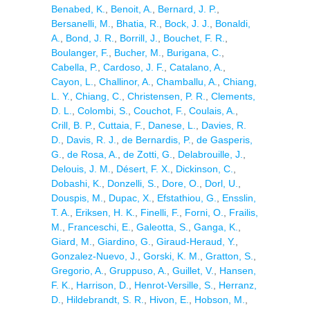
Benabed, K.
,
Benoit, A.
,
Bernard, J. P.
,
Bersanelli, M.
,
Bhatia, R.
,
Bock, J. J.
,
Bonaldi,
A.
,
Bond, J. R.
,
Borrill, J.
,
Bouchet, F. R.
,
Boulanger, F.
,
Bucher, M.
,
Burigana, C.
,
Cabella, P.
,
Cardoso, J. F.
,
Catalano, A.
,
Cayon, L.
,
Challinor, A.
,
Chamballu, A.
,
Chiang,
L. Y.
,
Chiang, C.
,
Christensen, P. R.
,
Clements,
D. L.
,
Colombi, S.
,
Couchot, F.
,
Coulais, A.
,
Crill, B. P.
,
Cuttaia, F.
,
Danese, L.
,
Davies, R.
D.
,
Davis, R. J.
,
de Bernardis, P.
,
de Gasperis,
G.
,
de Rosa, A.
,
de Zotti, G.
,
Delabrouille, J.
,
Delouis, J. M.
,
Désert, F. X.
,
Dickinson, C.
,
Dobashi, K.
,
Donzelli, S.
,
Dore, O.
,
Dorl, U.
,
Douspis, M.
,
Dupac, X.
,
Efstathiou, G.
,
Ensslin,
T. A.
,
Eriksen, H. K.
,
Finelli, F.
,
Forni, O.
,
Frailis,
M.
,
Franceschi, E.
,
Galeotta, S.
,
Ganga, K.
,
Giard, M.
,
Giardino, G.
,
Giraud-Heraud, Y.
,
Gonzalez-Nuevo, J.
,
Gorski, K. M.
,
Gratton, S.
,
Gregorio, A.
,
Gruppuso, A.
,
Guillet, V.
,
Hansen,
F. K.
,
Harrison, D.
,
Henrot-Versille, S.
,
Herranz,
D.
,
Hildebrandt, S. R.
,
Hivon, E.
,
Hobson, M.
,