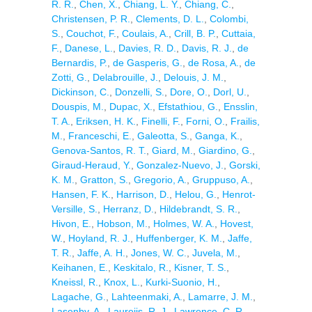
R. R.
,
Chen, X.
,
Chiang, L. Y.
,
Chiang, C.
,
Christensen, P. R.
,
Clements, D. L.
,
Colombi,
S.
,
Couchot, F.
,
Coulais, A.
,
Crill, B. P.
,
Cuttaia,
F.
,
Danese, L.
,
Davies, R. D.
,
Davis, R. J.
,
de
Bernardis, P.
,
de Gasperis, G.
,
de Rosa, A.
,
de
Zotti, G.
,
Delabrouille, J.
,
Delouis, J. M.
,
Dickinson, C.
,
Donzelli, S.
,
Dore, O.
,
Dorl, U.
,
Douspis, M.
,
Dupac, X.
,
Efstathiou, G.
,
Ensslin,
T. A.
,
Eriksen, H. K.
,
Finelli, F.
,
Forni, O.
,
Frailis,
M.
,
Franceschi, E.
,
Galeotta, S.
,
Ganga, K.
,
Genova-Santos, R. T.
,
Giard, M.
,
Giardino, G.
,
Giraud-Heraud, Y.
,
Gonzalez-Nuevo, J.
,
Gorski,
K. M.
,
Gratton, S.
,
Gregorio, A.
,
Gruppuso, A.
,
Hansen, F. K.
,
Harrison, D.
,
Helou, G.
,
Henrot-
Versille, S.
,
Herranz, D.
,
Hildebrandt, S. R.
,
Hivon, E.
,
Hobson, M.
,
Holmes, W. A.
,
Hovest,
W.
,
Hoyland, R. J.
,
Huffenberger, K. M.
,
Jaffe,
T. R.
,
Jaffe, A. H.
,
Jones, W. C.
,
Juvela, M.
,
Keihanen, E.
,
Keskitalo, R.
,
Kisner, T. S.
,
Kneissl, R.
,
Knox, L.
,
Kurki-Suonio, H.
,
Lagache, G.
,
Lahteenmaki, A.
,
Lamarre, J. M.
,
Lasenby, A.
,
Laureijs, R. J.
,
Lawrence, C. R.
,