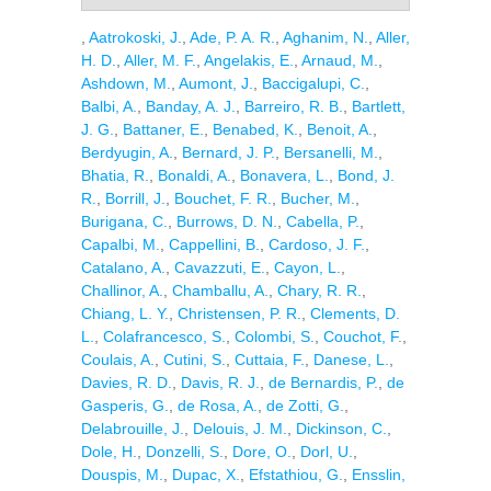
,
Aatrokoski, J.
,
Ade, P. A. R.
,
Aghanim, N.
,
Aller,
H. D.
,
Aller, M. F.
,
Angelakis, E.
,
Arnaud, M.
,
Ashdown, M.
,
Aumont, J.
,
Baccigalupi, C.
,
Balbi, A.
,
Banday, A. J.
,
Barreiro, R. B.
,
Bartlett,
J. G.
,
Battaner, E.
,
Benabed, K.
,
Benoit, A.
,
Berdyugin, A.
,
Bernard, J. P.
,
Bersanelli, M.
,
Bhatia, R.
,
Bonaldi, A.
,
Bonavera, L.
,
Bond, J.
R.
,
Borrill, J.
,
Bouchet, F. R.
,
Bucher, M.
,
Burigana, C.
,
Burrows, D. N.
,
Cabella, P.
,
Capalbi, M.
,
Cappellini, B.
,
Cardoso, J. F.
,
Catalano, A.
,
Cavazzuti, E.
,
Cayon, L.
,
Challinor, A.
,
Chamballu, A.
,
Chary, R. R.
,
Chiang, L. Y.
,
Christensen, P. R.
,
Clements, D.
L.
,
Colafrancesco, S.
,
Colombi, S.
,
Couchot, F.
,
Coulais, A.
,
Cutini, S.
,
Cuttaia, F.
,
Danese, L.
,
Davies, R. D.
,
Davis, R. J.
,
de Bernardis, P.
,
de
Gasperis, G.
,
de Rosa, A.
,
de Zotti, G.
,
Delabrouille, J.
,
Delouis, J. M.
,
Dickinson, C.
,
Dole, H.
,
Donzelli, S.
,
Dore, O.
,
Dorl, U.
,
Douspis, M.
,
Dupac, X.
,
Efstathiou, G.
,
Ensslin,