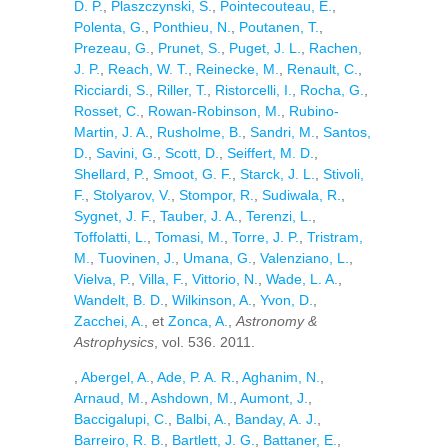
D. P.
,
Plaszczynski, S.
,
Pointecouteau, E.
,
Polenta, G.
,
Ponthieu, N.
,
Poutanen, T.
,
Prezeau, G.
,
Prunet, S.
,
Puget, J. L.
,
Rachen,
J. P.
,
Reach, W. T.
,
Reinecke, M.
,
Renault, C.
,
Ricciardi, S.
,
Riller, T.
,
Ristorcelli, I.
,
Rocha, G.
,
Rosset, C.
,
Rowan-Robinson, M.
,
Rubino-
Martin, J. A.
,
Rusholme, B.
,
Sandri, M.
,
Santos,
D.
,
Savini, G.
,
Scott, D.
,
Seiffert, M. D.
,
Shellard, P.
,
Smoot, G. F.
,
Starck, J. L.
,
Stivoli,
F.
,
Stolyarov, V.
,
Stompor, R.
,
Sudiwala, R.
,
Sygnet, J. F.
,
Tauber, J. A.
,
Terenzi, L.
,
Toffolatti, L.
,
Tomasi, M.
,
Torre, J. P.
,
Tristram,
M.
,
Tuovinen, J.
,
Umana, G.
,
Valenziano, L.
,
Vielva, P.
,
Villa, F.
,
Vittorio, N.
,
Wade, L. A.
,
Wandelt, B. D.
,
Wilkinson, A.
,
Yvon, D.
,
Zacchei, A.
, et
Zonca, A.
,
Astronomy &
Astrophysics
, vol. 536. 2011.
,
Abergel, A.
,
Ade, P. A. R.
,
Aghanim, N.
,
Arnaud, M.
,
Ashdown, M.
,
Aumont, J.
,
Baccigalupi, C.
,
Balbi, A.
,
Banday, A. J.
,
Barreiro, R. B.
,
Bartlett, J. G.
,
Battaner, E.
,