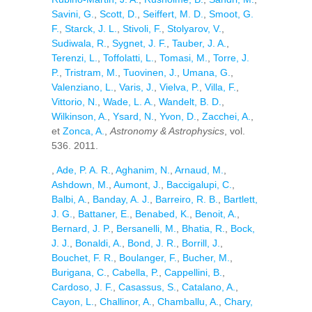
Savini, G.
,
Scott, D.
,
Seiffert, M. D.
,
Smoot, G.
F.
,
Starck, J. L.
,
Stivoli, F.
,
Stolyarov, V.
,
Sudiwala, R.
,
Sygnet, J. F.
,
Tauber, J. A.
,
Terenzi, L.
,
Toffolatti, L.
,
Tomasi, M.
,
Torre, J.
P.
,
Tristram, M.
,
Tuovinen, J.
,
Umana, G.
,
Valenziano, L.
,
Varis, J.
,
Vielva, P.
,
Villa, F.
,
Vittorio, N.
,
Wade, L. A.
,
Wandelt, B. D.
,
Wilkinson, A.
,
Ysard, N.
,
Yvon, D.
,
Zacchei, A.
,
et
Zonca, A.
,
Astronomy & Astrophysics
, vol.
536. 2011.
,
Ade, P. A. R.
,
Aghanim, N.
,
Arnaud, M.
,
Ashdown, M.
,
Aumont, J.
,
Baccigalupi, C.
,
Balbi, A.
,
Banday, A. J.
,
Barreiro, R. B.
,
Bartlett,
J. G.
,
Battaner, E.
,
Benabed, K.
,
Benoit, A.
,
Bernard, J. P.
,
Bersanelli, M.
,
Bhatia, R.
,
Bock,
J. J.
,
Bonaldi, A.
,
Bond, J. R.
,
Borrill, J.
,
Bouchet, F. R.
,
Boulanger, F.
,
Bucher, M.
,
Burigana, C.
,
Cabella, P.
,
Cappellini, B.
,
Cardoso, J. F.
,
Casassus, S.
,
Catalano, A.
,
Cayon, L.
,
Challinor, A.
,
Chamballu, A.
,
Chary,