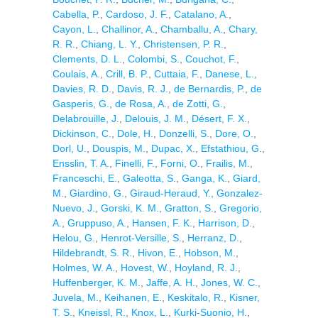
Cabella, P.
,
Cardoso, J. F.
,
Catalano, A.
,
Cayon, L.
,
Challinor, A.
,
Chamballu, A.
,
Chary,
R. R.
,
Chiang, L. Y.
,
Christensen, P. R.
,
Clements, D. L.
,
Colombi, S.
,
Couchot, F.
,
Coulais, A.
,
Crill, B. P.
,
Cuttaia, F.
,
Danese, L.
,
Davies, R. D.
,
Davis, R. J.
,
de Bernardis, P.
,
de
Gasperis, G.
,
de Rosa, A.
,
de Zotti, G.
,
Delabrouille, J.
,
Delouis, J. M.
,
Désert, F. X.
,
Dickinson, C.
,
Dole, H.
,
Donzelli, S.
,
Dore, O.
,
Dorl, U.
,
Douspis, M.
,
Dupac, X.
,
Efstathiou, G.
,
Ensslin, T. A.
,
Finelli, F.
,
Forni, O.
,
Frailis, M.
,
Franceschi, E.
,
Galeotta, S.
,
Ganga, K.
,
Giard,
M.
,
Giardino, G.
,
Giraud-Heraud, Y.
,
Gonzalez-
Nuevo, J.
,
Gorski, K. M.
,
Gratton, S.
,
Gregorio,
A.
,
Gruppuso, A.
,
Hansen, F. K.
,
Harrison, D.
,
Helou, G.
,
Henrot-Versille, S.
,
Herranz, D.
,
Hildebrandt, S. R.
,
Hivon, E.
,
Hobson, M.
,
Holmes, W. A.
,
Hovest, W.
,
Hoyland, R. J.
,
Huffenberger, K. M.
,
Jaffe, A. H.
,
Jones, W. C.
,
Juvela, M.
,
Keihanen, E.
,
Keskitalo, R.
,
Kisner,
T. S.
,
Kneissl, R.
,
Knox, L.
,
Kurki-Suonio, H.
,