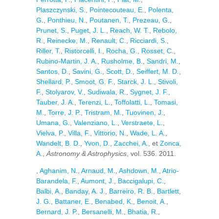
Plaszczynski, S.
,
Pointecouteau, E.
,
Polenta,
G.
,
Ponthieu, N.
,
Poutanen, T.
,
Prezeau, G.
,
Prunet, S.
,
Puget, J. L.
,
Reach, W. T.
,
Rebolo,
R.
,
Reinecke, M.
,
Renault, C.
,
Ricciardi, S.
,
Riller, T.
,
Ristorcelli, I.
,
Rocha, G.
,
Rosset, C.
,
Rubino-Martin, J. A.
,
Rusholme, B.
,
Sandri, M.
,
Santos, D.
,
Savini, G.
,
Scott, D.
,
Seiffert, M. D.
,
Shellard, P.
,
Smoot, G. F.
,
Starck, J. L.
,
Stivoli,
F.
,
Stolyarov, V.
,
Sudiwala, R.
,
Sygnet, J. F.
,
Tauber, J. A.
,
Terenzi, L.
,
Toffolatti, L.
,
Tomasi,
M.
,
Torre, J. P.
,
Tristram, M.
,
Tuovinen, J.
,
Umana, G.
,
Valenziano, L.
,
Verstraete, L.
,
Vielva, P.
,
Villa, F.
,
Vittorio, N.
,
Wade, L. A.
,
Wandelt, B. D.
,
Yvon, D.
,
Zacchei, A.
, et
Zonca,
A.
,
Astronomy & Astrophysics
, vol. 536. 2011.
,
Aghanim, N.
,
Arnaud, M.
,
Ashdown, M.
,
Atrio-
Barandela, F.
,
Aumont, J.
,
Baccigalupi, C.
,
Balbi, A.
,
Banday, A. J.
,
Barreiro, R. B.
,
Bartlett,
J. G.
,
Battaner, E.
,
Benabed, K.
,
Benoit, A.
,
Bernard, J. P.
,
Bersanelli, M.
,
Bhatia, R.
,