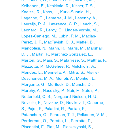
Keihanen, E.
,
Keskitalo, R.
,
Kisner, T. S.
,
Kneissl, R.
,
Knox, L.
,
Kurki-Suonio, H.
,
Lagache, G.
,
Lamarre, J. M.
,
Lasenby, A.
,
Laureijs, R. J.
,
Lawrence, C. R.
,
Leach, S.
,
Leonardi, R.
,
Leroy, C.
,
Linden-Vornle, M.
,
Lopez-Caniego, M.
,
Lubin, P. M.
,
Macias-
Perez, J. F.
,
MacTavish, C. J.
,
Maffei, B.
,
Mandolesi, N.
,
Mann, R.
,
Maris, M.
,
Marshall,
D. J.
,
Martin, P.
,
Martinez-Gonzalez, E.
,
Marton, G.
,
Masi, S.
,
Matarrese, S.
,
Matthai, F.
,
Mazzotta, P.
,
McGehee, P.
,
Melchiorri, A.
,
Mendes, L.
,
Mennella, A.
,
Mitra, S.
,
Miville-
Deschenes, M. A.
,
Moneti, A.
,
Montier, L.
,
Morgante, G.
,
Mortlock, D.
,
Munshi, D.
,
Murphy, A.
,
Naselsky, P.
,
Nati, F.
,
Natoli, P.
,
Netterfield, C. B.
,
Norgaard-Nielsen, H. U.
,
Noviello, F.
,
Novikov, D.
,
Novikov, I.
,
Osborne,
S.
,
Pajot, F.
,
Paladini, R.
,
Pasian, F.
,
Patanchon, G.
,
Pearson, T. J.
,
Pelkonen, V. M.
,
Perdereau, O.
,
Perotto, L.
,
Perrotta, F.
,
Piacentini, F.
,
Piat, M.
,
Plaszczynski, S.
,