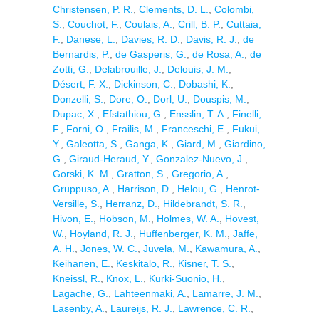
Christensen, P. R.
,
Clements, D. L.
,
Colombi,
S.
,
Couchot, F.
,
Coulais, A.
,
Crill, B. P.
,
Cuttaia,
F.
,
Danese, L.
,
Davies, R. D.
,
Davis, R. J.
,
de
Bernardis, P.
,
de Gasperis, G.
,
de Rosa, A.
,
de
Zotti, G.
,
Delabrouille, J.
,
Delouis, J. M.
,
Désert, F. X.
,
Dickinson, C.
,
Dobashi, K.
,
Donzelli, S.
,
Dore, O.
,
Dorl, U.
,
Douspis, M.
,
Dupac, X.
,
Efstathiou, G.
,
Ensslin, T. A.
,
Finelli,
F.
,
Forni, O.
,
Frailis, M.
,
Franceschi, E.
,
Fukui,
Y.
,
Galeotta, S.
,
Ganga, K.
,
Giard, M.
,
Giardino,
G.
,
Giraud-Heraud, Y.
,
Gonzalez-Nuevo, J.
,
Gorski, K. M.
,
Gratton, S.
,
Gregorio, A.
,
Gruppuso, A.
,
Harrison, D.
,
Helou, G.
,
Henrot-
Versille, S.
,
Herranz, D.
,
Hildebrandt, S. R.
,
Hivon, E.
,
Hobson, M.
,
Holmes, W. A.
,
Hovest,
W.
,
Hoyland, R. J.
,
Huffenberger, K. M.
,
Jaffe,
A. H.
,
Jones, W. C.
,
Juvela, M.
,
Kawamura, A.
,
Keihanen, E.
,
Keskitalo, R.
,
Kisner, T. S.
,
Kneissl, R.
,
Knox, L.
,
Kurki-Suonio, H.
,
Lagache, G.
,
Lahteenmaki, A.
,
Lamarre, J. M.
,
Lasenby, A.
,
Laureijs, R. J.
,
Lawrence, C. R.
,