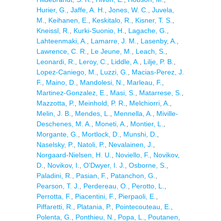
Hurier, G.
,
Jaffe, A. H.
,
Jones, W. C.
,
Juvela,
M.
,
Keihanen, E.
,
Keskitalo, R.
,
Kisner, T. S.
,
Kneissl, R.
,
Kurki-Suonio, H.
,
Lagache, G.
,
Lahteenmaki, A.
,
Lamarre, J. M.
,
Lasenby, A.
,
Lawrence, C. R.
,
Le Jeune, M.
,
Leach, S.
,
Leonardi, R.
,
Leroy, C.
,
Liddle, A.
,
Lilje, P. B.
,
Lopez-Caniego, M.
,
Luzzi, G.
,
Macias-Perez, J.
F.
,
Maino, D.
,
Mandolesi, N.
,
Marleau, F.
,
Martinez-Gonzalez, E.
,
Masi, S.
,
Matarrese, S.
,
Mazzotta, P.
,
Meinhold, P. R.
,
Melchiorri, A.
,
Melin, J. B.
,
Mendes, L.
,
Mennella, A.
,
Miville-
Deschenes, M. A.
,
Moneti, A.
,
Montier, L.
,
Morgante, G.
,
Mortlock, D.
,
Munshi, D.
,
Naselsky, P.
,
Natoli, P.
,
Nevalainen, J.
,
Norgaard-Nielsen, H. U.
,
Noviello, F.
,
Novikov,
D.
,
Novikov, I.
,
O'Dwyer, I. J.
,
Osborne, S.
,
Paladini, R.
,
Pasian, F.
,
Patanchon, G.
,
Pearson, T. J.
,
Perdereau, O.
,
Perotto, L.
,
Perrotta, F.
,
Piacentini, F.
,
Pierpaoli, E.
,
Piffaretti, R.
,
Platania, P.
,
Pointecouteau, E.
,
Polenta, G.
,
Ponthieu, N.
,
Popa, L.
,
Poutanen,