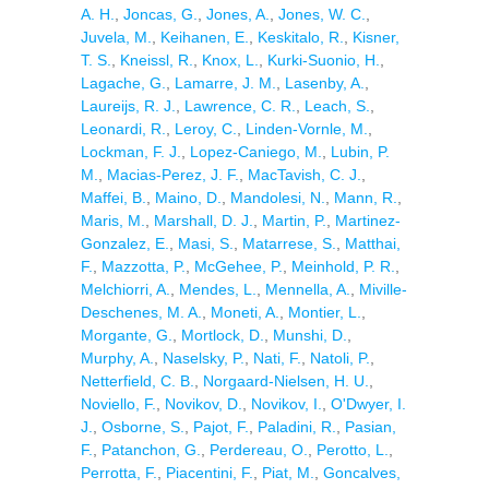
A. H.
,
Joncas, G.
,
Jones, A.
,
Jones, W. C.
,
Juvela, M.
,
Keihanen, E.
,
Keskitalo, R.
,
Kisner,
T. S.
,
Kneissl, R.
,
Knox, L.
,
Kurki-Suonio, H.
,
Lagache, G.
,
Lamarre, J. M.
,
Lasenby, A.
,
Laureijs, R. J.
,
Lawrence, C. R.
,
Leach, S.
,
Leonardi, R.
,
Leroy, C.
,
Linden-Vornle, M.
,
Lockman, F. J.
,
Lopez-Caniego, M.
,
Lubin, P.
M.
,
Macias-Perez, J. F.
,
MacTavish, C. J.
,
Maffei, B.
,
Maino, D.
,
Mandolesi, N.
,
Mann, R.
,
Maris, M.
,
Marshall, D. J.
,
Martin, P.
,
Martinez-
Gonzalez, E.
,
Masi, S.
,
Matarrese, S.
,
Matthai,
F.
,
Mazzotta, P.
,
McGehee, P.
,
Meinhold, P. R.
,
Melchiorri, A.
,
Mendes, L.
,
Mennella, A.
,
Miville-
Deschenes, M. A.
,
Moneti, A.
,
Montier, L.
,
Morgante, G.
,
Mortlock, D.
,
Munshi, D.
,
Murphy, A.
,
Naselsky, P.
,
Nati, F.
,
Natoli, P.
,
Netterfield, C. B.
,
Norgaard-Nielsen, H. U.
,
Noviello, F.
,
Novikov, D.
,
Novikov, I.
,
O'Dwyer, I.
J.
,
Osborne, S.
,
Pajot, F.
,
Paladini, R.
,
Pasian,
F.
,
Patanchon, G.
,
Perdereau, O.
,
Perotto, L.
,
Perrotta, F.
,
Piacentini, F.
,
Piat, M.
,
Goncalves,