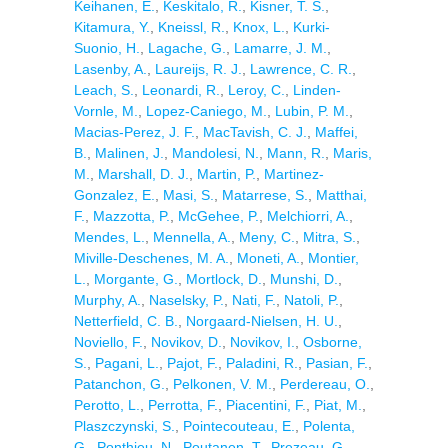
Keihanen, E.
,
Keskitalo, R.
,
Kisner, T. S.
,
Kitamura, Y.
,
Kneissl, R.
,
Knox, L.
,
Kurki-
Suonio, H.
,
Lagache, G.
,
Lamarre, J. M.
,
Lasenby, A.
,
Laureijs, R. J.
,
Lawrence, C. R.
,
Leach, S.
,
Leonardi, R.
,
Leroy, C.
,
Linden-
Vornle, M.
,
Lopez-Caniego, M.
,
Lubin, P. M.
,
Macias-Perez, J. F.
,
MacTavish, C. J.
,
Maffei,
B.
,
Malinen, J.
,
Mandolesi, N.
,
Mann, R.
,
Maris,
M.
,
Marshall, D. J.
,
Martin, P.
,
Martinez-
Gonzalez, E.
,
Masi, S.
,
Matarrese, S.
,
Matthai,
F.
,
Mazzotta, P.
,
McGehee, P.
,
Melchiorri, A.
,
Mendes, L.
,
Mennella, A.
,
Meny, C.
,
Mitra, S.
,
Miville-Deschenes, M. A.
,
Moneti, A.
,
Montier,
L.
,
Morgante, G.
,
Mortlock, D.
,
Munshi, D.
,
Murphy, A.
,
Naselsky, P.
,
Nati, F.
,
Natoli, P.
,
Netterfield, C. B.
,
Norgaard-Nielsen, H. U.
,
Noviello, F.
,
Novikov, D.
,
Novikov, I.
,
Osborne,
S.
,
Pagani, L.
,
Pajot, F.
,
Paladini, R.
,
Pasian, F.
,
Patanchon, G.
,
Pelkonen, V. M.
,
Perdereau, O.
,
Perotto, L.
,
Perrotta, F.
,
Piacentini, F.
,
Piat, M.
,
Plaszczynski, S.
,
Pointecouteau, E.
,
Polenta,
G.
,
Ponthieu, N.
,
Poutanen, T.
,
Prezeau, G.
,