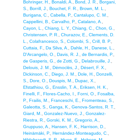
Bohringer, H.
,
Bonaldi, A.
,
Bond, J. R.
,
Borgani,
S.
,
Borrill, J.
,
Bouchet, F. R.
,
Brown, M. L.
,
Burigana, C.
,
Cabella, P.
,
Cantalupo, C. M.
,
Cappellini, B.
,
Carvalho, P.
,
Catalano, A.
,
Cayon, L.
,
Chiang, L. Y.
,
Chiang, C.
,
Chon, G.
,
Christensen, P. R.
,
Churazov, E.
,
Clements, D.
L.
,
Colafrancesco, S.
,
Colombi, S.
,
Crill, B. P.
,
Cuttaia, F.
,
Da Silva, A.
,
Dahle, H.
,
Danese, L.
,
D'Arcangelo, O.
,
Davis, R. J.
,
de Bernardis, P.
,
de Gasperis, G.
,
de Zotti, G.
,
Delabrouille, J.
,
Delouis, J. M.
,
Démoclès, J.
,
Désert, F. X.
,
Dickinson, C.
,
Diego, J. M.
,
Dole, H.
,
Donzelli,
S.
,
Dore, O.
,
Douspis, M.
,
Dupac, X.
,
Efstathiou, G.
,
Ensslin, T. A.
,
Eriksen, H. K.
,
Finelli, F.
,
Flores-Cacho, I.
,
Forni, O.
,
Fosalba,
P.
,
Frailis, M.
,
Franceschi, E.
,
Fromenteau, S.
,
Galeotta, S.
,
Ganga, K.
,
Genova-Santos, R. T.
,
Giard, M.
,
Gonzalez-Nuevo, J.
,
Gonzalez-
Riestra, R.
,
Gorski, K. M.
,
Gregorio, A.
,
Gruppuso, A.
,
Hansen, F. K.
,
Harrison, D.
,
Heinämäki, P.
,
Hernández-Monteagudo, C.
,
Hildebrandt, S. R.
,
Hivon, E.
,
Hobson, M.
,