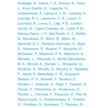
Keskitalo, R.
,
Kisner, T. S.
,
Kneissl, R.
,
Knox,
L.
,
Kurki-Suonio, H.
,
Lagache, G.
,
Lahteenmaki, A.
,
Lamarre, J. M.
,
Lasenby, A.
,
Laureijs, R. J.
,
Lawrence, C. R.
,
Leach, S.
,
Leonardi, R.
,
Leroy, C.
,
Lilje, P. B.
,
Linden-
Vornle, M.
,
Lopez-Caniego, M.
,
Lubin, P. M.
,
Macias-Perez, J. F.
,
MacTavish, C. J.
,
Maffei,
B.
,
Mandolesi, N.
,
Mann, R.
,
Maris, M.
,
Marshall, D. J.
,
Martinez-Gonzalez, E.
,
Masi,
S.
,
Matarrese, S.
,
Matthai, F.
,
Mazzotta, P.
,
McGehee, P.
,
Meinhold, P. R.
,
Melchiorri, A.
,
Mendes, L.
,
Mennella, A.
,
Miville-Deschenes,
M. A.
,
Moneti, A.
,
Montier, L.
,
Morgante, G.
,
Mortlock, D.
,
Munshi, D.
,
Murphy, A.
,
Naselsky,
P.
,
Natoli, P.
,
Netterfield, C. B.
,
Norgaard-
Nielsen, H. U.
,
Noviello, F.
,
Novikov, D.
,
Novikov, I.
,
Osborne, S.
,
Pajot, F.
,
Paladini, R.
,
Pasian, F.
,
Patanchon, G.
,
Perdereau, O.
,
Perotto, L.
,
Perrotta, F.
,
Piacentini, F.
,
Piat, M.
,
Plaszczynski, S.
,
Pointecouteau, E.
,
Polenta,
G.
,
Ponthieu, N.
,
Poutanen, T.
,
Prezeau, G.
,