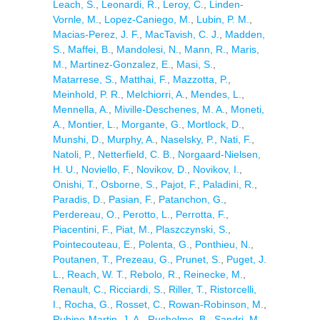
Leach, S.
,
Leonardi, R.
,
Leroy, C.
,
Linden-
Vornle, M.
,
Lopez-Caniego, M.
,
Lubin, P. M.
,
Macias-Perez, J. F.
,
MacTavish, C. J.
,
Madden,
S.
,
Maffei, B.
,
Mandolesi, N.
,
Mann, R.
,
Maris,
M.
,
Martinez-Gonzalez, E.
,
Masi, S.
,
Matarrese, S.
,
Matthai, F.
,
Mazzotta, P.
,
Meinhold, P. R.
,
Melchiorri, A.
,
Mendes, L.
,
Mennella, A.
,
Miville-Deschenes, M. A.
,
Moneti,
A.
,
Montier, L.
,
Morgante, G.
,
Mortlock, D.
,
Munshi, D.
,
Murphy, A.
,
Naselsky, P.
,
Nati, F.
,
Natoli, P.
,
Netterfield, C. B.
,
Norgaard-Nielsen,
H. U.
,
Noviello, F.
,
Novikov, D.
,
Novikov, I.
,
Onishi, T.
,
Osborne, S.
,
Pajot, F.
,
Paladini, R.
,
Paradis, D.
,
Pasian, F.
,
Patanchon, G.
,
Perdereau, O.
,
Perotto, L.
,
Perrotta, F.
,
Piacentini, F.
,
Piat, M.
,
Plaszczynski, S.
,
Pointecouteau, E.
,
Polenta, G.
,
Ponthieu, N.
,
Poutanen, T.
,
Prezeau, G.
,
Prunet, S.
,
Puget, J.
L.
,
Reach, W. T.
,
Rebolo, R.
,
Reinecke, M.
,
Renault, C.
,
Ricciardi, S.
,
Riller, T.
,
Ristorcelli,
I.
,
Rocha, G.
,
Rosset, C.
,
Rowan-Robinson, M.
,
Rubino-Martin, J. A.
,
Rusholme, B.
,
Sandri, M.
,