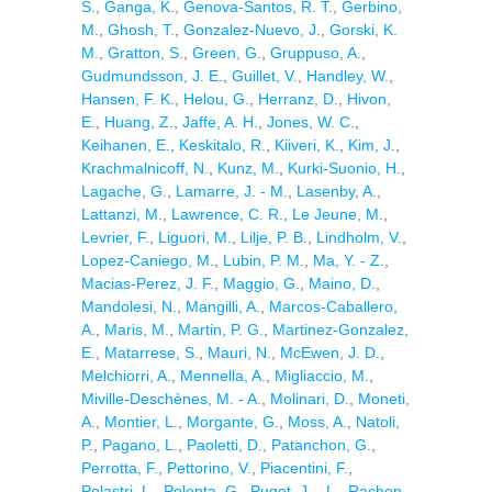
S.
,
Ganga, K.
,
Genova-Santos, R. T.
,
Gerbino,
M.
,
Ghosh, T.
,
Gonzalez-Nuevo, J.
,
Gorski, K.
M.
,
Gratton, S.
,
Green, G.
,
Gruppuso, A.
,
Gudmundsson, J. E.
,
Guillet, V.
,
Handley, W.
,
Hansen, F. K.
,
Helou, G.
,
Herranz, D.
,
Hivon,
E.
,
Huang, Z.
,
Jaffe, A. H.
,
Jones, W. C.
,
Keihanen, E.
,
Keskitalo, R.
,
Kiiveri, K.
,
Kim, J.
,
Krachmalnicoff, N.
,
Kunz, M.
,
Kurki-Suonio, H.
,
Lagache, G.
,
Lamarre, J. - M.
,
Lasenby, A.
,
Lattanzi, M.
,
Lawrence, C. R.
,
Le Jeune, M.
,
Levrier, F.
,
Liguori, M.
,
Lilje, P. B.
,
Lindholm, V.
,
Lopez-Caniego, M.
,
Lubin, P. M.
,
Ma, Y. - Z.
,
Macias-Perez, J. F.
,
Maggio, G.
,
Maino, D.
,
Mandolesi, N.
,
Mangilli, A.
,
Marcos-Caballero,
A.
,
Maris, M.
,
Martin, P. G.
,
Martinez-Gonzalez,
E.
,
Matarrese, S.
,
Mauri, N.
,
McEwen, J. D.
,
Melchiorri, A.
,
Mennella, A.
,
Migliaccio, M.
,
Miville-Deschènes, M. - A.
,
Molinari, D.
,
Moneti,
A.
,
Montier, L.
,
Morgante, G.
,
Moss, A.
,
Natoli,
P.
,
Pagano, L.
,
Paoletti, D.
,
Patanchon, G.
,
Perrotta, F.
,
Pettorino, V.
,
Piacentini, F.
,
Polastri, L.
,
Polenta, G.
,
Puget, J. - L.
,
Rachen,