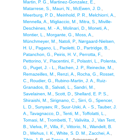
Martin, P. G.
,
Martinez-Gonzalez, E.
,
Matarrese, S.
,
Mauri, N.
,
McEwen, J. D.
,
Meerburg, P. D.
,
Meinhold, P. R.
,
Melchiorri, A.
,
Mennella, A.
,
Migliaccio, M.
,
Mitra, S.
,
Miville-
Deschènes, M. - A.
,
Molinari, D.
,
Moneti, A.
,
Montier, L.
,
Morgante, G.
,
Moss, A.
,
Münchmeyer, M.
,
Natoli, P.
,
Nørgaard-Nielsen,
H. U.
,
Pagano, L.
,
Paoletti, D.
,
Partridge, B.
,
Patanchon, G.
,
Peiris, H. V.
,
Perrotta, F.
,
Pettorino, V.
,
Piacentini, F.
,
Polastri, L.
,
Polenta,
G.
,
Puget, J. - L.
,
Rachen, J. P.
,
Reinecke, M.
,
Remazeilles, M.
,
Renzi, A.
,
Rocha, G.
,
Rosset,
C.
,
Roudier, G.
,
Rubino-Martin, J. A.
,
Ruiz-
Granados, B.
,
Salvati, L.
,
Sandri, M.
,
Savelainen, M.
,
Scott, D.
,
Shellard, E. P. S.
,
Shiraishi, M.
,
Sirignano, C.
,
Sirri, G.
,
Spencer,
L. D.
,
Sunyaev, R.
,
Suur-Uski, A. - S.
,
Tauber, J.
A.
,
Tavagnacco, D.
,
Tenti, M.
,
Toffolatti, L.
,
Tomasi, M.
,
Trombetti, T.
,
Valiviita, J.
,
Van Tent,
B.
,
Vielva, P.
,
Villa, F.
,
Vittorio, N.
,
Wandelt, B.
D.
,
Wehus, I. K.
,
White, S. D. M.
,
Zacchei, A.
,
Zibin, J. P.
, et
Zonca, A.
,
Astronomy &