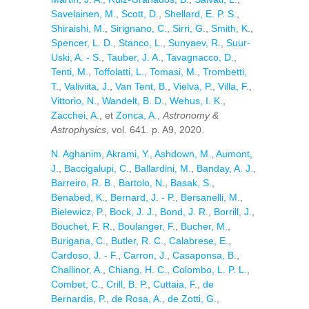
Savelainen, M.
,
Scott, D.
,
Shellard, E. P. S.
,
Shiraishi, M.
,
Sirignano, C.
,
Sirri, G.
,
Smith, K.
,
Spencer, L. D.
,
Stanco, L.
,
Sunyaev, R.
,
Suur-
Uski, A. - S.
,
Tauber, J. A.
,
Tavagnacco, D.
,
Tenti, M.
,
Toffolatti, L.
,
Tomasi, M.
,
Trombetti,
T.
,
Valiviita, J.
,
Van Tent, B.
,
Vielva, P.
,
Villa, F.
,
Vittorio, N.
,
Wandelt, B. D.
,
Wehus, I. K.
,
Zacchei, A.
, et
Zonca, A.
,
Astronomy &
Astrophysics
, vol. 641. p. A9, 2020.
N. Aghanim
,
Akrami, Y.
,
Ashdown, M.
,
Aumont,
J.
,
Baccigalupi, C.
,
Ballardini, M.
,
Banday, A. J.
,
Barreiro, R. B.
,
Bartolo, N.
,
Basak, S.
,
Benabed, K.
,
Bernard, J. - P.
,
Bersanelli, M.
,
Bielewicz, P.
,
Bock, J. J.
,
Bond, J. R.
,
Borrill, J.
,
Bouchet, F. R.
,
Boulanger, F.
,
Bucher, M.
,
Burigana, C.
,
Butler, R. C.
,
Calabrese, E.
,
Cardoso, J. - F.
,
Carron, J.
,
Casaponsa, B.
,
Challinor, A.
,
Chiang, H. C.
,
Colombo, L. P. L.
,
Combet, C.
,
Crill, B. P.
,
Cuttaia, F.
,
de
Bernardis, P.
,
de Rosa, A.
,
de Zotti, G.
,