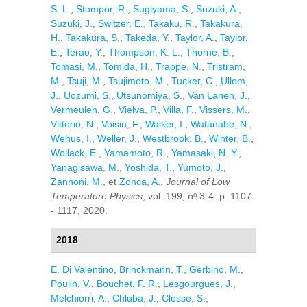
S. L.
,
Stompor, R.
,
Sugiyama, S.
,
Suzuki, A.
,
Suzuki, J.
,
Switzer, E.
,
Takaku, R.
,
Takakura,
H.
,
Takakura, S.
,
Takeda, Y.
,
Taylor, A.
,
Taylor,
E.
,
Terao, Y.
,
Thompson, K. L.
,
Thorne, B.
,
Tomasi, M.
,
Tomida, H.
,
Trappe, N.
,
Tristram,
M.
,
Tsuji, M.
,
Tsujimoto, M.
,
Tucker, C.
,
Ullom,
J.
,
Uozumi, S.
,
Utsunomiya, S.
,
Van Lanen, J.
,
Vermeulen, G.
,
Vielva, P.
,
Villa, F.
,
Vissers, M.
,
Vittorio, N.
,
Voisin, F.
,
Walker, I.
,
Watanabe, N.
,
Wehus, I.
,
Weller, J.
,
Westbrook, B.
,
Winter, B.
,
Wollack, E.
,
Yamamoto, R.
,
Yamasaki, N. Y.
,
Yanagisawa, M.
,
Yoshida, T.
,
Yumoto, J.
,
Zannoni, M.
, et
Zonca, A.
,
Journal of Low
Temperature Physics
, vol. 199, nᵒ 3-4. p. 1107
- 1117, 2020.
2018
E. Di Valentino
,
Brinckmann, T.
,
Gerbino, M.
,
Poulin, V.
,
Bouchet, F. R.
,
Lesgourgues, J.
,
Melchiorri, A.
,
Chluba, J.
,
Clesse, S.
,