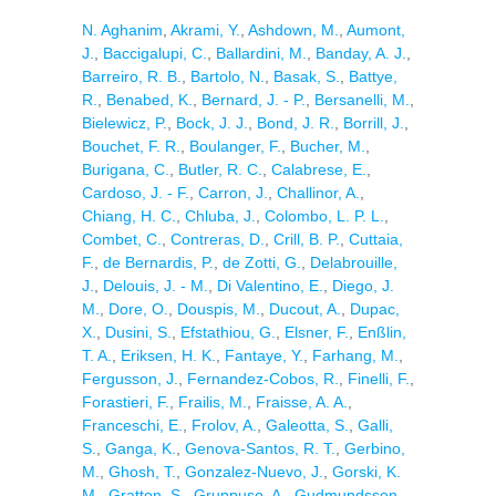
N. Aghanim
,
Akrami, Y.
,
Ashdown, M.
,
Aumont,
J.
,
Baccigalupi, C.
,
Ballardini, M.
,
Banday, A. J.
,
Barreiro, R. B.
,
Bartolo, N.
,
Basak, S.
,
Battye,
R.
,
Benabed, K.
,
Bernard, J. - P.
,
Bersanelli, M.
,
Bielewicz, P.
,
Bock, J. J.
,
Bond, J. R.
,
Borrill, J.
,
Bouchet, F. R.
,
Boulanger, F.
,
Bucher, M.
,
Burigana, C.
,
Butler, R. C.
,
Calabrese, E.
,
Cardoso, J. - F.
,
Carron, J.
,
Challinor, A.
,
Chiang, H. C.
,
Chluba, J.
,
Colombo, L. P. L.
,
Combet, C.
,
Contreras, D.
,
Crill, B. P.
,
Cuttaia,
F.
,
de Bernardis, P.
,
de Zotti, G.
,
Delabrouille,
J.
,
Delouis, J. - M.
,
Di Valentino, E.
,
Diego, J.
M.
,
Dore, O.
,
Douspis, M.
,
Ducout, A.
,
Dupac,
X.
,
Dusini, S.
,
Efstathiou, G.
,
Elsner, F.
,
Enßlin,
T. A.
,
Eriksen, H. K.
,
Fantaye, Y.
,
Farhang, M.
,
Fergusson, J.
,
Fernandez-Cobos, R.
,
Finelli, F.
,
Forastieri, F.
,
Frailis, M.
,
Fraisse, A. A.
,
Franceschi, E.
,
Frolov, A.
,
Galeotta, S.
,
Galli,
S.
,
Ganga, K.
,
Genova-Santos, R. T.
,
Gerbino,
M.
,
Ghosh, T.
,
Gonzalez-Nuevo, J.
,
Gorski, K.
M.
,
Gratton, S.
,
Gruppuso, A.
,
Gudmundsson,