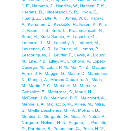
J. E.
,
Hamann, J.
,
Handley, W.
,
Hansen, F. K.
,
Herranz, D.
,
Hildebrandt, S. R.
,
Hivon, E.
,
Huang, Z.
,
Jaffe, A. H.
,
Jones, W. C.
,
Karakci,
A.
,
Keihanen, E.
,
Keskitalo, R.
,
Kiiveri, K.
,
Kim,
J.
,
Kisner, T. S.
,
Knox, L.
,
Krachmalnicoff, N.
,
Kunz, M.
,
Kurki-Suonio, H.
,
Lagache, G.
,
Lamarre, J. - M.
,
Lasenby, A.
,
Lattanzi, M.
,
Lawrence, C. R.
,
Le Jeune, M.
,
Lemos, P.
,
Lesgourgues, J.
,
Levrier, F.
,
Lewis, A.
,
Liguori,
M.
,
Lilje, P. B.
,
Lilley, M.
,
Lindholm, V.
,
Lopez-
Caniego, M.
,
Lubin, P. M.
,
Ma, Y. - Z.
,
Macias-
Perez, J. F.
,
Maggio, G.
,
Maino, D.
,
Mandolesi,
N.
,
Mangilli, A.
,
Marcos-Caballero, A.
,
Maris,
M.
,
Martin, P. G.
,
Martinelli, M.
,
Martinez-
Gonzalez, E.
,
Matarrese, S.
,
Mauri, N.
,
McEwen, J. D.
,
Meinhold, P. R.
,
Melchiorri, A.
,
Mennella, A.
,
Migliaccio, M.
,
Millea, M.
,
Mitra,
S.
,
Miville-Deschènes, M. - A.
,
Molinari, D.
,
Montier, L.
,
Morgante, G.
,
Moss, A.
,
Natoli, P.
,
Nørgaard-Nielsen, H. U.
,
Pagano, L.
,
Paoletti,
D.
,
Partridge, B.
,
Patanchon, G.
,
Peiris, H. V.
,