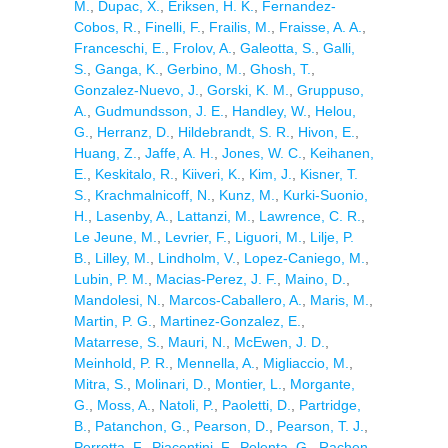
M.
,
Dupac, X.
,
Eriksen, H. K.
,
Fernandez-
Cobos, R.
,
Finelli, F.
,
Frailis, M.
,
Fraisse, A. A.
,
Franceschi, E.
,
Frolov, A.
,
Galeotta, S.
,
Galli,
S.
,
Ganga, K.
,
Gerbino, M.
,
Ghosh, T.
,
Gonzalez-Nuevo, J.
,
Gorski, K. M.
,
Gruppuso,
A.
,
Gudmundsson, J. E.
,
Handley, W.
,
Helou,
G.
,
Herranz, D.
,
Hildebrandt, S. R.
,
Hivon, E.
,
Huang, Z.
,
Jaffe, A. H.
,
Jones, W. C.
,
Keihanen,
E.
,
Keskitalo, R.
,
Kiiveri, K.
,
Kim, J.
,
Kisner, T.
S.
,
Krachmalnicoff, N.
,
Kunz, M.
,
Kurki-Suonio,
H.
,
Lasenby, A.
,
Lattanzi, M.
,
Lawrence, C. R.
,
Le Jeune, M.
,
Levrier, F.
,
Liguori, M.
,
Lilje, P.
B.
,
Lilley, M.
,
Lindholm, V.
,
Lopez-Caniego, M.
,
Lubin, P. M.
,
Macias-Perez, J. F.
,
Maino, D.
,
Mandolesi, N.
,
Marcos-Caballero, A.
,
Maris, M.
,
Martin, P. G.
,
Martinez-Gonzalez, E.
,
Matarrese, S.
,
Mauri, N.
,
McEwen, J. D.
,
Meinhold, P. R.
,
Mennella, A.
,
Migliaccio, M.
,
Mitra, S.
,
Molinari, D.
,
Montier, L.
,
Morgante,
G.
,
Moss, A.
,
Natoli, P.
,
Paoletti, D.
,
Partridge,
B.
,
Patanchon, G.
,
Pearson, D.
,
Pearson, T. J.
,
Perrotta, F.
,
Piacentini, F.
,
Polenta, G.
,
Rachen,