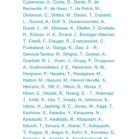
Cukierman, A.
,
Curtis, D.
,
Danto, P.
,
de
Bernardis, P.
,
de Haan, T.
,
de Petris, M.
,
Dickinson, C.
,
Dobbs, M.
,
Dotani, T.
,
Duband,
L.
,
Ducout, A.
,
Duff, S.
,
Duivenvoorden, A.
,
Duval, J. - M.
,
Ebisawa, K.
,
Elleflot, T.
,
Enokida,
H.
,
Eriksen, H. K.
,
Errard, J.
,
Essinger-Hileman,
T.
,
Finelli, F.
,
Flauger, R.
,
Franceschet, C.
,
Fuskeland, U.
,
Ganga, K.
,
Gao, J. - R.
,
Genova-Santos, R.
,
Ghigna, T.
,
Gomez, A.
,
Gradziel, M. L.
,
Grain, J.
,
Grupp, F.
,
Gruppuso,
A.
,
Gudmundsson, J. E.
,
Halverson, N. W.
,
Hargrave, P.
,
Hasebe, T.
,
Hasegawa, M.
,
Hattori, M.
,
Hazumi, M.
,
Henrot-Versille, S.
,
Herranz, D.
,
Hill, C.
,
Hilton, G.
,
Hirota, Y.
,
Hivon, E.
,
Hlozek, R.
,
Hoang, D. - T.
,
Hubmayr,
J.
,
Ichiki, K.
,
Iida, T.
,
Imada, H.
,
Ishimura, K.
,
Ishino, H.
,
Jaehnig, G. C.
,
Jones, M.
,
Kaga, T.
,
Kashima, S.
,
Kataoka, Y.
,
Katayama, N.
,
Kawasaki, T.
,
Keskitalo, R.
,
Kibayashi, A.
,
Kikuchi, T.
,
Kimura, K.
,
Kisner, T.
,
Kobayashi,
Y.
,
Kogiso, N.
,
Kogut, A.
,
Kohri, K.
,
Komatsu, E.
,
Komatsu, K.
,
Konishi, K.
,
Krachmalnicoff, N.
,