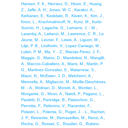
Hansen, F. K.
,
Herranz, D.
,
Hivon, E.
,
Huang,
Z.
,
Jaffe, A. H.
,
Jones, W. C.
,
Karakci, A.
,
Keihanen, E.
,
Keskitalo, R.
,
Kiiveri, K.
,
Kim, J.
,
Knox, L.
,
Krachmalnicoff, N.
,
Kunz, M.
,
Kurki-
Suonio, H.
,
Lagache, G.
,
Lamarre, J. - M.
,
Lasenby, A.
,
Lattanzi, M.
,
Lawrence, C. R.
,
Le
Jeune, M.
,
Levrier, F.
,
Lewis, A.
,
Liguori, M.
,
Lilje, P. B.
,
Lindholm, V.
,
Lopez-Caniego, M.
,
Lubin, P. M.
,
Ma, Y. - Z.
,
Macias-Perez, J. F.
,
Maggio, G.
,
Maino, D.
,
Mandolesi, N.
,
Mangilli,
A.
,
Marcos-Caballero, A.
,
Maris, M.
,
Martin, P.
G.
,
Martinez-Gonzalez, E.
,
Matarrese, S.
,
Mauri, N.
,
McEwen, J. D.
,
Melchiorri, A.
,
Mennella, A.
,
Migliaccio, M.
,
Miville-Deschènes,
M. - A.
,
Molinari, D.
,
Moneti, A.
,
Montier, L.
,
Morgante, G.
,
Moss, A.
,
Natoli, P.
,
Pagano, L.
,
Paoletti, D.
,
Partridge, B.
,
Patanchon, G.
,
Perrotta, F.
,
Pettorino, V.
,
Piacentini, F.
,
Polastri, L.
,
Polenta, G.
,
Puget, J. - L.
,
Rachen,
J. P.
,
Reinecke, M.
,
Remazeilles, M.
,
Renzi, A.
,
Rocha, G.
,
Rosset, C.
,
Roudier, G.
,
Rubino-