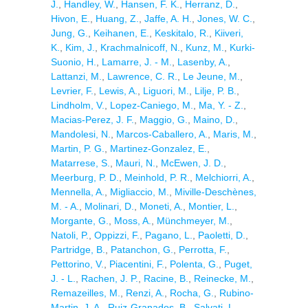
J.
,
Handley, W.
,
Hansen, F. K.
,
Herranz, D.
,
Hivon, E.
,
Huang, Z.
,
Jaffe, A. H.
,
Jones, W. C.
,
Jung, G.
,
Keihanen, E.
,
Keskitalo, R.
,
Kiiveri,
K.
,
Kim, J.
,
Krachmalnicoff, N.
,
Kunz, M.
,
Kurki-
Suonio, H.
,
Lamarre, J. - M.
,
Lasenby, A.
,
Lattanzi, M.
,
Lawrence, C. R.
,
Le Jeune, M.
,
Levrier, F.
,
Lewis, A.
,
Liguori, M.
,
Lilje, P. B.
,
Lindholm, V.
,
Lopez-Caniego, M.
,
Ma, Y. - Z.
,
Macias-Perez, J. F.
,
Maggio, G.
,
Maino, D.
,
Mandolesi, N.
,
Marcos-Caballero, A.
,
Maris, M.
,
Martin, P. G.
,
Martinez-Gonzalez, E.
,
Matarrese, S.
,
Mauri, N.
,
McEwen, J. D.
,
Meerburg, P. D.
,
Meinhold, P. R.
,
Melchiorri, A.
,
Mennella, A.
,
Migliaccio, M.
,
Miville-Deschènes,
M. - A.
,
Molinari, D.
,
Moneti, A.
,
Montier, L.
,
Morgante, G.
,
Moss, A.
,
Münchmeyer, M.
,
Natoli, P.
,
Oppizzi, F.
,
Pagano, L.
,
Paoletti, D.
,
Partridge, B.
,
Patanchon, G.
,
Perrotta, F.
,
Pettorino, V.
,
Piacentini, F.
,
Polenta, G.
,
Puget,
J. - L.
,
Rachen, J. P.
,
Racine, B.
,
Reinecke, M.
,
Remazeilles, M.
,
Renzi, A.
,
Rocha, G.
,
Rubino-
Martin, J. A.
,
Ruiz-Granados, B.
,
Salvati, L.
,