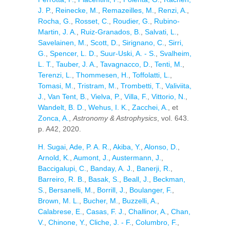
J. P.
,
Reinecke, M.
,
Remazeilles, M.
,
Renzi, A.
,
Rocha, G.
,
Rosset, C.
,
Roudier, G.
,
Rubino-
Martin, J. A.
,
Ruiz-Granados, B.
,
Salvati, L.
,
Savelainen, M.
,
Scott, D.
,
Sirignano, C.
,
Sirri,
G.
,
Spencer, L. D.
,
Suur-Uski, A. - S.
,
Svalheim,
L. T.
,
Tauber, J. A.
,
Tavagnacco, D.
,
Tenti, M.
,
Terenzi, L.
,
Thommesen, H.
,
Toffolatti, L.
,
Tomasi, M.
,
Tristram, M.
,
Trombetti, T.
,
Valiviita,
J.
,
Van Tent, B.
,
Vielva, P.
,
Villa, F.
,
Vittorio, N.
,
Wandelt, B. D.
,
Wehus, I. K.
,
Zacchei, A.
, et
Zonca, A.
,
Astronomy & Astrophysics
, vol. 643.
p. A42, 2020.
H. Sugai
,
Ade, P. A. R.
,
Akiba, Y.
,
Alonso, D.
,
Arnold, K.
,
Aumont, J.
,
Austermann, J.
,
Baccigalupi, C.
,
Banday, A. J.
,
Banerji, R.
,
Barreiro, R. B.
,
Basak, S.
,
Beall, J.
,
Beckman,
S.
,
Bersanelli, M.
,
Borrill, J.
,
Boulanger, F.
,
Brown, M. L.
,
Bucher, M.
,
Buzzelli, A.
,
Calabrese, E.
,
Casas, F. J.
,
Challinor, A.
,
Chan,
V.
,
Chinone, Y.
,
Cliche, J. - F.
,
Columbro, F.
,