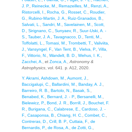
J. P.
,
Reinecke, M.
,
Remazeilles, M.
,
Renzi, A.
,
Ristorcelli, I.
,
Rocha, G.
,
Rosset, C.
,
Roudier,
G.
,
Rubino-Martin, J. A.
,
Ruiz-Granados, B.
,
Salvati, L.
,
Sandri, M.
,
Savelainen, M.
,
Scott,
D.
,
Sirignano, C.
,
Sunyaev, R.
,
Suur-Uski, A. -
S.
,
Tauber, J. A.
,
Tavagnacco, D.
,
Tenti, M.
,
Toffolatti, L.
,
Tomasi, M.
,
Trombetti, T.
,
Valiviita,
J.
,
Vansyngel, F.
,
Van Tent, B.
,
Vielva, P.
,
Villa,
F.
,
Vittorio, N.
,
Wandelt, B. D.
,
Wehus, I. K.
,
Zacchei, A.
, et
Zonca, A.
,
Astronomy &
Astrophysics
, vol. 641. p. A12, 2020.
Y. Akrami
,
Ashdown, M.
,
Aumont, J.
,
Baccigalupi, C.
,
Ballardini, M.
,
Banday, A. J.
,
Barreiro, R. B.
,
Bartolo, N.
,
Basak, S.
,
Benabed, K.
,
Bernard, J. - P.
,
Bersanelli, M.
,
Bielewicz, P.
,
Bond, J. R.
,
Borrill, J.
,
Bouchet, F.
R.
,
Burigana, C.
,
Calabrese, E.
,
Cardoso, J. -
F.
,
Casaponsa, B.
,
Chiang, H. C.
,
Combet, C.
,
Contreras, D.
,
Crill, B. P.
,
Cuttaia, F.
,
de
Bernardis, P.
,
de Rosa, A.
,
de Zotti, G.
,