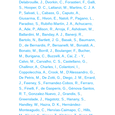
Delabrouille, J.
,
Dvorkin, C.
,
Forastieri, F.
,
Galli,
S.
,
Hooper, D. C.
,
Lattanzi, M.
,
Martins, C. J. A.
P.
,
Salvati, L.
,
Cabass, G.
,
Caputo, A.
,
Giusarma, E.
,
Hivon, E.
,
Natoli, P.
,
Pagano, L.
,
Paradiso, S.
,
Rubiño-Martín, J. A.
,
Achucarro,
A.
,
Ade, P.
,
Allison, R.
,
Arroja, F.
,
Ashdown, M.
,
Ballardini, M.
,
Banday, A. J.
,
Banerji, R.
,
Bartolo, N.
,
Bartlett, J. G.
,
Basak, S.
,
Baumann,
D.
,
de Bernardis, P.
,
Bersanelli, M.
,
Bonaldi, A.
,
Bonato, M.
,
Borrill, J.
,
Boulanger, F.
,
Bucher,
M.
,
Burigana, C.
,
Buzzelli, A.
,
Cai, Z. - Y.
,
Calvo, M.
,
Carvalho, C. S.
,
Castellano, G.
,
Challinor, A.
,
Charles, I.
,
Colantoni, I.
,
Coppolecchia, A.
,
Crook, M.
,
D'Alessandro, G.
,
De Petris, M.
,
De Zotti, G.
,
Diego, J. M.
,
Errard,
J.
,
Feeney, S.
,
Fernandez-Cobos, R.
,
Ferraro,
S.
,
Finelli, F.
,
de Gasperis, G.
,
Génova-Santos,
R. T.
,
Gonzalez-Nuevo, J.
,
Grandis, S.
,
Greenslade, J.
,
Hagstotz, S.
,
Hanany, S.
,
Handley, W.
,
Hazra, D. K.
,
Hernández-
Monteagudo, C.
,
Hervías-Caimapo, C.
,
Hills,