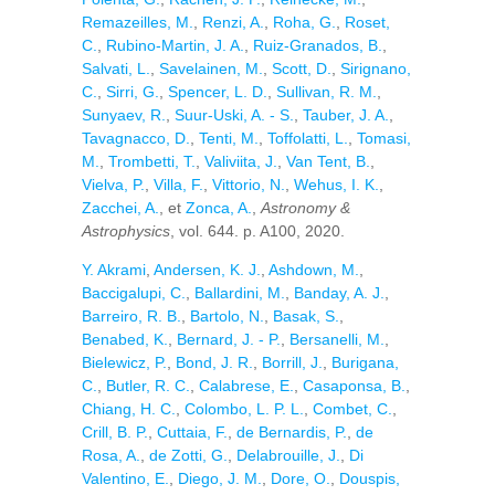
Remazeilles, M.
,
Renzi, A.
,
Roha, G.
,
Roset,
C.
,
Rubino-Martin, J. A.
,
Ruiz-Granados, B.
,
Salvati, L.
,
Savelainen, M.
,
Scott, D.
,
Sirignano,
C.
,
Sirri, G.
,
Spencer, L. D.
,
Sullivan, R. M.
,
Sunyaev, R.
,
Suur-Uski, A. - S.
,
Tauber, J. A.
,
Tavagnacco, D.
,
Tenti, M.
,
Toffolatti, L.
,
Tomasi,
M.
,
Trombetti, T.
,
Valiviita, J.
,
Van Tent, B.
,
Vielva, P.
,
Villa, F.
,
Vittorio, N.
,
Wehus, I. K.
,
Zacchei, A.
, et
Zonca, A.
,
Astronomy &
Astrophysics
, vol. 644. p. A100, 2020.
Y. Akrami
,
Andersen, K. J.
,
Ashdown, M.
,
Baccigalupi, C.
,
Ballardini, M.
,
Banday, A. J.
,
Barreiro, R. B.
,
Bartolo, N.
,
Basak, S.
,
Benabed, K.
,
Bernard, J. - P.
,
Bersanelli, M.
,
Bielewicz, P.
,
Bond, J. R.
,
Borrill, J.
,
Burigana,
C.
,
Butler, R. C.
,
Calabrese, E.
,
Casaponsa, B.
,
Chiang, H. C.
,
Colombo, L. P. L.
,
Combet, C.
,
Crill, B. P.
,
Cuttaia, F.
,
de Bernardis, P.
,
de
Rosa, A.
,
de Zotti, G.
,
Delabrouille, J.
,
Di
Valentino, E.
,
Diego, J. M.
,
Dore, O.
,
Douspis,