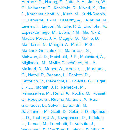
Herranz, D.
,
Huang, Z.
,
Jaffe, A. H.
,
Jones, W.
C.
,
Keihanen, E.
,
Keskitalo, R.
,
Kiiveri, K.
,
Kim,
J.
,
Krachmalnicoff, N.
,
Kunz, M.
,
Kurki-Suonio,
H.
,
Lamarre, J. - M.
,
Lasenby, A.
,
Le Jeune, M.
,
Levrier, F.
,
Liguori, M.
,
Lilje, P. B.
,
Lindholm, V.
,
Lopez-Caniego, M.
,
Lubin, P. M.
,
Ma, Y. - Z.
,
Macias-Perez, J. F.
,
Maggio, G.
,
Maino, D.
,
Mandolesi, N.
,
Mangilli, A.
,
Martin, P. G.
,
Martinez-Gonzalez, E.
,
Matarrese, S.
,
McEwen, J. D.
,
Meinhold, P. R.
,
Melchiorri, A.
,
Migliaccio, M.
,
Miville-Deschênes, M. - A.
,
Molinari, D.
,
Moneti, A.
,
Montier, L.
,
Morgante,
G.
,
Natoli, P.
,
Pagano, L.
,
Paoletti, D.
,
Pettorino, V.
,
Piacentini, F.
,
Polenta, G.
,
Puget,
J. - L.
,
Rachen, J. P.
,
Reinecke, M.
,
Remazeilles, M.
,
Renzi, A.
,
Rocha, G.
,
Rosset,
C.
,
Roudier, G.
,
Rubino-Martin, J. A.
,
Ruiz-
Granados, B.
,
Salvati, L.
,
Sandri, M.
,
Savelainen, M.
,
Scott, D.
,
Soler, J. D.
,
Spencer,
L. D.
,
Tauber, J. A.
,
Tavagnacco, D.
,
Toffolatti,
L.
,
Tomasi, M.
,
Trombetti, T.
,
Valiviita, J.
,
Vansyngel, F.
,
Van Tent, B.
,
Vielva, P.
,
Villa, F.
,