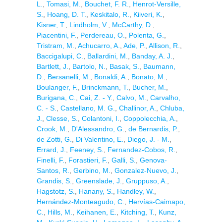
L.
,
Tomasi, M.
,
Bouchet, F. R.
,
Henrot-Versille,
S.
,
Hoang, D. T.
,
Keskitalo, R.
,
Kiiveri, K.
,
Kisner, T.
,
Lindholm, V.
,
McCarthy, D.
,
Piacentini, F.
,
Perdereau, O.
,
Polenta, G.
,
Tristram, M.
,
Achucarro, A.
,
Ade, P.
,
Allison, R.
,
Baccigalupi, C.
,
Ballardini, M.
,
Banday, A. J.
,
Bartlett, J.
,
Bartolo, N.
,
Basak, S.
,
Baumann,
D.
,
Bersanelli, M.
,
Bonaldi, A.
,
Bonato, M.
,
Boulanger, F.
,
Brinckmann, T.
,
Bucher, M.
,
Burigana, C.
,
Cai, Z. - Y.
,
Calvo, M.
,
Carvalho,
C. - S.
,
Castellano, M. G.
,
Challinor, A.
,
Chluba,
J.
,
Clesse, S.
,
Colantoni, I.
,
Coppolecchia, A.
,
Crook, M.
,
D'Alessandro, G.
,
de Bernardis, P.
,
de Zotti, G.
,
Di Valentino, E.
,
Diego, J. - M.
,
Errard, J.
,
Feeney, S.
,
Fernandez-Cobos, R.
,
Finelli, F.
,
Forastieri, F.
,
Galli, S.
,
Genova-
Santos, R.
,
Gerbino, M.
,
Gonzalez-Nuevo, J.
,
Grandis, S.
,
Greenslade, J.
,
Gruppuso, A.
,
Hagstotz, S.
,
Hanany, S.
,
Handley, W.
,
Hernández-Monteagudo, C.
,
Hervías-Caimapo,
C.
,
Hills, M.
,
Keihanen, E.
,
Kitching, T.
,
Kunz,