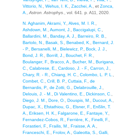
Vittorio, N.
,
Wehus, I. K.
,
Zacchei, A.
, et
Zonca,
A.
,
Astron. Astrophys.
, vol. 641. p. A11, 2020.
N. Aghanim
,
Akrami, Y.
,
Alves, M. I. R.
,
Ashdown, M.
,
Aumont, J.
,
Baccigalupi, C.
,
Ballardini, M.
,
Banday, A. J.
,
Barreiro, R. B.
,
Bartolo, N.
,
Basak, S.
,
Benabed, K.
,
Bernard, J.
- P.
,
Bersanelli, M.
,
Bielewicz, P.
,
Bock, J. J.
,
Bond, J. R.
,
Borrill, J.
,
Bouchet, F. R.
,
Boulanger, F.
,
Bracco, A.
,
Bucher, M.
,
Burigana,
C.
,
Calabrese, E.
,
Cardoso, J. - F.
,
Carron, J.
,
Chary, R. - R.
,
Chiang, H. C.
,
Colombo, L. P. L.
,
Combet, C.
,
Crill, B. P.
,
Cuttaia, F.
,
de
Bernardis, P.
,
de Zotti, G.
,
Delabrouille, J.
,
Delouis, J. - M.
,
Di Valentino, E.
,
Dickinson, C.
,
Diego, J. M.
,
Dore, O.
,
Douspis, M.
,
Ducout, A.
,
Dupac, X.
,
Efstathiou, G.
,
Elsner, F.
,
Enßlin, T.
A.
,
Eriksen, H. K.
,
Falgarone, E.
,
Fantaye, Y.
,
Fernandez-Cobos, R.
,
Ferrière, K.
,
Finelli, F.
,
Forastieri, F.
,
Frailis, M.
,
Fraisse, A. A.
,
Franceschi, E.
,
Frolov, A.
,
Galeotta, S.
,
Galli,