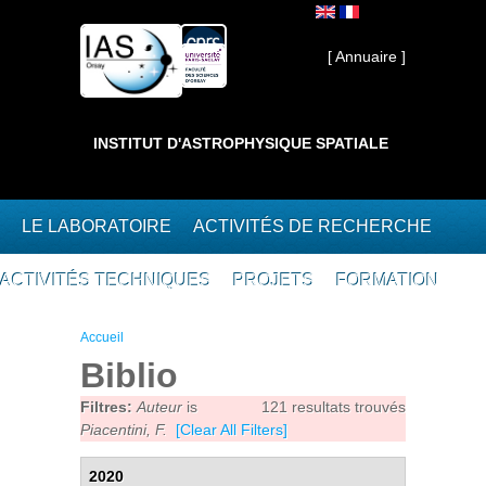
Aller au contenu principal
Interne ]
[ Annuaire ]
INSTITUT D'ASTROPHYSIQUE SPATIALE
LE LABORATOIRE
ACTIVITÉS DE RECHERCHE
ACTIVITÉS TECHNIQUES
PROJETS
FORMATION
Vous êtes ici
Accueil
Biblio
Filtres:
Auteur
is
121 resultats trouvés
Piacentini, F.
[Clear All Filters]
2020