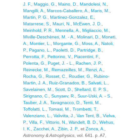
J. F.
,
Maggio, G.
,
Maino, D.
,
Mandolesi, N.
,
Mangilli, A.
,
Marcos-Caballero, A.
,
Maris, M.
,
Martin, P. G.
,
Martinez-Gonzalez, E.
,
Matarrese, S.
,
Mauri, N.
,
McEwen, J. D.
,
Meinhold, P. R.
,
Mennella, A.
,
Migliaccio, M.
,
Miville-Deschènes, M. - A.
,
Molinari, D.
,
Moneti,
A.
,
Montier, L.
,
Morgante, G.
,
Moss, A.
,
Natoli,
P.
,
Pagano, L.
,
Paoletti, D.
,
Partridge, B.
,
Perrotta, F.
,
Pettorino, V.
,
Piacentini, F.
,
Polenta, G.
,
Puget, J. - L.
,
Rachen, J. P.
,
Reinecke, M.
,
Remazeilles, M.
,
Renzi, A.
,
Rocha, G.
,
Rosset, C.
,
Roudier, G.
,
Rubino-
Martin, J. A.
,
Ruiz-Granados, B.
,
Salvati, L.
,
Savelainen, M.
,
Scott, D.
,
Shellard, E. P. S.
,
Sirignano, C.
,
Sunyaev, R.
,
Suur-Uski, A. - S.
,
Tauber, J. A.
,
Tavagnacco, D.
,
Tenti, M.
,
Toffolatti, L.
,
Tomasi, M.
,
Trombetti, T.
,
Valenziano, L.
,
Valiviita, J.
,
Van Tent, B.
,
Vielva,
P.
,
Villa, F.
,
Vittorio, N.
,
Wandelt, B. D.
,
Wehus,
I. K.
,
Zacchei, A.
,
Zibin, J. P.
, et
Zonca, A.
,
Astronomy & Astrophysics
, vol. 641. p. A7,