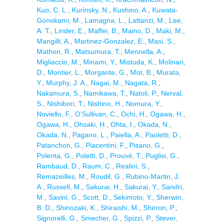
Kuo, C. L.
,
Kurinsky, N.
,
Kushino, A.
,
Kuwata-
Gonokami, M.
,
Lamagna, L.
,
Lattanzi, M.
,
Lee,
A. T.
,
Linder, E.
,
Maffei, B.
,
Maino, D.
,
Maki, M.
,
Mangilli, A.
,
Martinez-Gonzalez, E.
,
Masi, S.
,
Mathon, R.
,
Matsumura, T.
,
Mennella, A.
,
Migliaccio, M.
,
Minami, Y.
,
Mistuda, K.
,
Molinari,
D.
,
Montier, L.
,
Morgante, G.
,
Mot, B.
,
Murata,
Y.
,
Murphy, J. A.
,
Nagai, M.
,
Nagata, R.
,
Nakamura, S.
,
Namikawa, T.
,
Natoli, P.
,
Nerval,
S.
,
Nishibori, T.
,
Nishino, H.
,
Nomura, Y.
,
Noviello, F.
,
O’Sullivan, C.
,
Ochi, H.
,
Ogawa, H.
,
Ogawa, H.
,
Ohsaki, H.
,
Ohta, I.
,
Okada, N.
,
Okada, N.
,
Pagano, L.
,
Paiella, A.
,
Paoletti, D.
,
Patanchon, G.
,
Piacentini, F.
,
Pisano, G.
,
Polenta, G.
,
Poletti, D.
,
Prouvé, T.
,
Puglisi, G.
,
Rambaud, D.
,
Raum, C.
,
Realini, S.
,
Remazeilles, M.
,
Roudil, G.
,
Rubino-Martin, J.
A.
,
Russell, M.
,
Sakurai, H.
,
Sakurai, Y.
,
Sandri,
M.
,
Savini, G.
,
Scott, D.
,
Sekimoto, Y.
,
Sherwin,
B. D.
,
Shinozaki, K.
,
Shiraishi, M.
,
Shirron, P.
,
Signorelli, G.
,
Smecher, G.
,
Spizzi, P.
,
Stever,