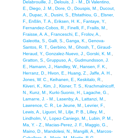
Delabrouille, J.
,
Delouis, J. - M.
,
Di Valentino,
E.
,
Diego, J. M.
,
Dore, O.
,
Douspis, M.
,
Ducout,
A.
,
Dupac, X.
,
Dusini, S.
,
Efstathiou, G.
,
Elsner,
F.
,
Enßlin, T. A.
,
Eriksen, H. K.
,
Fantaye, Y.
,
Fernandez-Cobos, R.
,
Finelli, F.
,
Frailis, M.
,
Fraisse, A. A.
,
Franceschi, E.
,
Frolov, A.
,
Galeotta, S.
,
Galli, S.
,
Ganga, K.
,
Genova-
Santos, R. T.
,
Gerbino, M.
,
Ghosh, T.
,
Giraud-
Heraud, Y.
,
Gonzalez-Nuevo, J.
,
Gorski, K. M.
,
Gratton, S.
,
Gruppuso, A.
,
Gudmundsson, J.
E.
,
Hamann, J.
,
Handley, W.
,
Hansen, F. K.
,
Herranz, D.
,
Hivon, E.
,
Huang, Z.
,
Jaffe, A. H.
,
Jones, W. C.
,
Keihanen, E.
,
Keskitalo, R.
,
Kiiveri, K.
,
Kim, J.
,
Kisner, T. S.
,
Krachmalnicoff,
N.
,
Kunz, M.
,
Kurki-Suonio, H.
,
Lagache, G.
,
Lamarre, J. - M.
,
Lasenby, A.
,
Lattanzi, M.
,
Lawrence, C. R.
,
Le Jeune, M.
,
Levrier, F.
,
Lewis, A.
,
Liguori, M.
,
Lilje, P. B.
,
Lilley, M.
,
Lindholm, V.
,
Lopez-Caniego, M.
,
Lubin, P. M.
,
Ma, Y. - Z.
,
Macias-Perez, J. F.
,
Maggio, G.
,
Maino, D.
,
Mandolesi, N.
,
Mangilli, A.
,
Marcos-
Caballero, A.
,
Maris, M.
,
Martin, P. G.
,