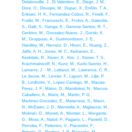
Delabrouille, J.
,
Di Valentino, E.
,
Diego, J. M.
,
Dore, O.
,
Douspis, M.
,
Dupac, X.
,
Enßlin, T. A.
,
Eriksen, H. K.
,
Fernandez-Cobos, R.
,
Finelli, F.
,
Frailis, M.
,
Franceschi, E.
,
Frolov, A.
,
Galeotta,
S.
,
Galli, S.
,
Ganga, K.
,
Genova-Santos, R. T.
,
Gerbino, M.
,
Gonzalez-Nuevo, J.
,
Gorski, K.
M.
,
Gruppuso, A.
,
Gudmundsson, J. E.
,
Handley, W.
,
Herranz, D.
,
Hivon, E.
,
Huang, Z.
,
Jaffe, A. H.
,
Jones, W. C.
,
Keihanen, E.
,
Keskitalo, R.
,
Kiiveri, K.
,
Kim, J.
,
Kisner, T. S.
,
Krachmalnicoff, N.
,
Kunz, M.
,
Kurki-Suonio, H.
,
Lamarre, J. - M.
,
Lattanzi, M.
,
Lawrence, C. R.
,
Le Jeune, M.
,
Levrier, F.
,
Liguori, M.
,
Lilje, P.
B.
,
Lindholm, V.
,
Lopez-Caniego, M.
,
Macias-
Perez, J. F.
,
Maino, D.
,
Mandolesi, N.
,
Marcos-
Caballero, A.
,
Maris, M.
,
Martin, P. G.
,
Martinez-Gonzalez, E.
,
Matarrese, S.
,
Mauri,
N.
,
McEwen, J. D.
,
Mennella, A.
,
Migliaccio, M.
,
Molinari, D.
,
Moneti, A.
,
Montier, L.
,
Morgante,
G.
,
Moss, A.
,
Natoli, P.
,
Pagano, L.
,
Paoletti, D.
,
Perrotta, F.
,
Pettorino, V.
,
Piacentini, F.
,
Polenta, G.
,
Rachen, J. P.
,
Reinecke, M.
,