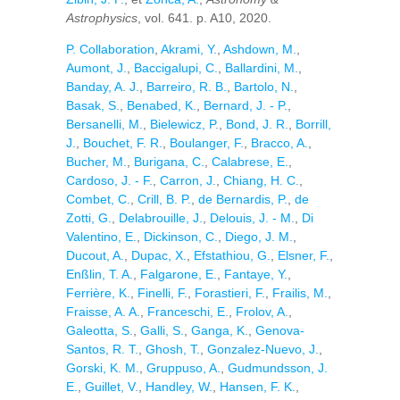
Astrophysics
, vol. 641. p. A10, 2020.
P. Collaboration
,
Akrami, Y.
,
Ashdown, M.
,
Aumont, J.
,
Baccigalupi, C.
,
Ballardini, M.
,
Banday, A. J.
,
Barreiro, R. B.
,
Bartolo, N.
,
Basak, S.
,
Benabed, K.
,
Bernard, J. - P.
,
Bersanelli, M.
,
Bielewicz, P.
,
Bond, J. R.
,
Borrill,
J.
,
Bouchet, F. R.
,
Boulanger, F.
,
Bracco, A.
,
Bucher, M.
,
Burigana, C.
,
Calabrese, E.
,
Cardoso, J. - F.
,
Carron, J.
,
Chiang, H. C.
,
Combet, C.
,
Crill, B. P.
,
de Bernardis, P.
,
de
Zotti, G.
,
Delabrouille, J.
,
Delouis, J. - M.
,
Di
Valentino, E.
,
Dickinson, C.
,
Diego, J. M.
,
Ducout, A.
,
Dupac, X.
,
Efstathiou, G.
,
Elsner, F.
,
Enßlin, T. A.
,
Falgarone, E.
,
Fantaye, Y.
,
Ferrière, K.
,
Finelli, F.
,
Forastieri, F.
,
Frailis, M.
,
Fraisse, A. A.
,
Franceschi, E.
,
Frolov, A.
,
Galeotta, S.
,
Galli, S.
,
Ganga, K.
,
Genova-
Santos, R. T.
,
Ghosh, T.
,
Gonzalez-Nuevo, J.
,
Gorski, K. M.
,
Gruppuso, A.
,
Gudmundsson, J.
E.
,
Guillet, V.
,
Handley, W.
,
Hansen, F. K.
,