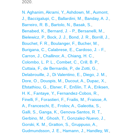
2020.
N. Aghanim
,
Akrami, Y.
,
Ashdown, M.
,
Aumont,
J.
,
Baccigalupi, C.
,
Ballardini, M.
,
Banday, A. J.
,
Barreiro, R. B.
,
Bartolo, N.
,
Basak, S.
,
Benabed, K.
,
Bernard, J. - P.
,
Bersanelli, M.
,
Bielewicz, P.
,
Bock, J. J.
,
Bond, J. R.
,
Borrill, J.
,
Bouchet, F. R.
,
Boulanger, F.
,
Bucher, M.
,
Burigana, C.
,
Calabrese, E.
,
Cardoso, J. - F.
,
Carron, J.
,
Challinor, A.
,
Chiang, H. C.
,
Colombo, L. P. L.
,
Combet, C.
,
Crill, B. P.
,
Cuttaia, F.
,
de Bernardis, P.
,
de Zotti, G.
,
Delabrouille, J.
,
Di Valentino, E.
,
Diego, J. M.
,
Dore, O.
,
Douspis, M.
,
Ducout, A.
,
Dupac, X.
,
Efstathiou, G.
,
Elsner, F.
,
Enßlin, T. A.
,
Eriksen,
H. K.
,
Fantaye, Y.
,
Fernandez-Cobos, R.
,
Finelli, F.
,
Forastieri, F.
,
Frailis, M.
,
Fraisse, A.
A.
,
Franceschi, E.
,
Frolov, A.
,
Galeotta, S.
,
Galli, S.
,
Ganga, K.
,
Genova-Santos, R. T.
,
Gerbino, M.
,
Ghosh, T.
,
Gonzalez-Nuevo, J.
,
Gorski, K. M.
,
Gratton, S.
,
Gruppuso, A.
,
Gudmundsson, J. E.
,
Hamann, J.
,
Handley, W.
,