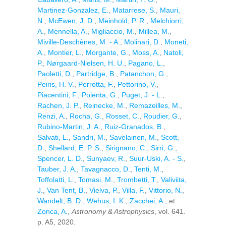
Martinez-Gonzalez, E.
,
Matarrese, S.
,
Mauri,
N.
,
McEwen, J. D.
,
Meinhold, P. R.
,
Melchiorri,
A.
,
Mennella, A.
,
Migliaccio, M.
,
Millea, M.
,
Miville-Deschènes, M. - A.
,
Molinari, D.
,
Moneti,
A.
,
Montier, L.
,
Morgante, G.
,
Moss, A.
,
Natoli,
P.
,
Nørgaard-Nielsen, H. U.
,
Pagano, L.
,
Paoletti, D.
,
Partridge, B.
,
Patanchon, G.
,
Peiris, H. V.
,
Perrotta, F.
,
Pettorino, V.
,
Piacentini, F.
,
Polenta, G.
,
Puget, J. - L.
,
Rachen, J. P.
,
Reinecke, M.
,
Remazeilles, M.
,
Renzi, A.
,
Rocha, G.
,
Rosset, C.
,
Roudier, G.
,
Rubino-Martin, J. A.
,
Ruiz-Granados, B.
,
Salvati, L.
,
Sandri, M.
,
Savelainen, M.
,
Scott,
D.
,
Shellard, E. P. S.
,
Sirignano, C.
,
Sirri, G.
,
Spencer, L. D.
,
Sunyaev, R.
,
Suur-Uski, A. - S.
,
Tauber, J. A.
,
Tavagnacco, D.
,
Tenti, M.
,
Toffolatti, L.
,
Tomasi, M.
,
Trombetti, T.
,
Valiviita,
J.
,
Van Tent, B.
,
Vielva, P.
,
Villa, F.
,
Vittorio, N.
,
Wandelt, B. D.
,
Wehus, I. K.
,
Zacchei, A.
, et
Zonca, A.
,
Astronomy & Astrophysics
, vol. 641.
p. A5, 2020.