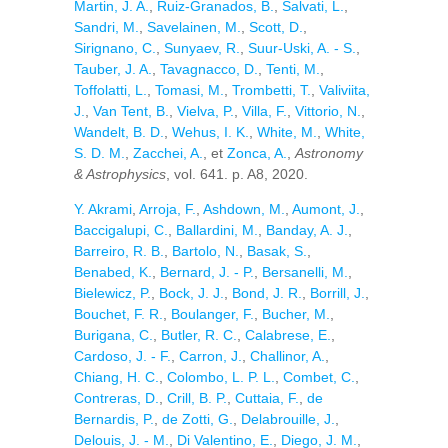
Martin, J. A.
,
Ruiz-Granados, B.
,
Salvati, L.
,
Sandri, M.
,
Savelainen, M.
,
Scott, D.
,
Sirignano, C.
,
Sunyaev, R.
,
Suur-Uski, A. - S.
,
Tauber, J. A.
,
Tavagnacco, D.
,
Tenti, M.
,
Toffolatti, L.
,
Tomasi, M.
,
Trombetti, T.
,
Valiviita,
J.
,
Van Tent, B.
,
Vielva, P.
,
Villa, F.
,
Vittorio, N.
,
Wandelt, B. D.
,
Wehus, I. K.
,
White, M.
,
White,
S. D. M.
,
Zacchei, A.
, et
Zonca, A.
,
Astronomy
& Astrophysics
, vol. 641. p. A8, 2020.
Y. Akrami
,
Arroja, F.
,
Ashdown, M.
,
Aumont, J.
,
Baccigalupi, C.
,
Ballardini, M.
,
Banday, A. J.
,
Barreiro, R. B.
,
Bartolo, N.
,
Basak, S.
,
Benabed, K.
,
Bernard, J. - P.
,
Bersanelli, M.
,
Bielewicz, P.
,
Bock, J. J.
,
Bond, J. R.
,
Borrill, J.
,
Bouchet, F. R.
,
Boulanger, F.
,
Bucher, M.
,
Burigana, C.
,
Butler, R. C.
,
Calabrese, E.
,
Cardoso, J. - F.
,
Carron, J.
,
Challinor, A.
,
Chiang, H. C.
,
Colombo, L. P. L.
,
Combet, C.
,
Contreras, D.
,
Crill, B. P.
,
Cuttaia, F.
,
de
Bernardis, P.
,
de Zotti, G.
,
Delabrouille, J.
,
Delouis, J. - M.
,
Di Valentino, E.
,
Diego, J. M.
,