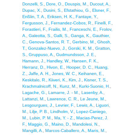
Donzelli, S.
,
Dore, O.
,
Douspis, M.
,
Ducout, A.
,
Dupac, X.
,
Dusini, S.
,
Efstathiou, G.
,
Elsner, F.
,
Enßlin, T. A.
,
Eriksen, H. K.
,
Fantaye, Y.
,
Fergusson, J.
,
Fernandez-Cobos, R.
,
Finelli, F.
,
Forastieri, F.
,
Frailis, M.
,
Franceschi, E.
,
Frolov,
A.
,
Galeotta, S.
,
Galli, S.
,
Ganga, K.
,
Gauthier,
C.
,
Genova-Santos, R. T.
,
Gerbino, M.
,
Ghosh,
T.
,
Gonzalez-Nuevo, J.
,
Gorski, K. M.
,
Gratton,
S.
,
Gruppuso, A.
,
Gudmundsson, J. E.
,
Hamann, J.
,
Handley, W.
,
Hansen, F. K.
,
Herranz, D.
,
Hivon, E.
,
Hooper, D. C.
,
Huang,
Z.
,
Jaffe, A. H.
,
Jones, W. C.
,
Keihanen, E.
,
Keskitalo, R.
,
Kiiveri, K.
,
Kim, J.
,
Kisner, T. S.
,
Krachmalnicoff, N.
,
Kunz, M.
,
Kurki-Suonio, H.
,
Lagache, G.
,
Lamarre, J. - M.
,
Lasenby, A.
,
Lattanzi, M.
,
Lawrence, C. R.
,
Le Jeune, M.
,
Lesgourgues, J.
,
Levrier, F.
,
Lewis, A.
,
Liguori,
M.
,
Lilje, P. B.
,
Lindholm, V.
,
Lopez-Caniego,
M.
,
Lubin, P. M.
,
Ma, Y. - Z.
,
Macias-Perez, J.
F.
,
Maggio, G.
,
Maino, D.
,
Mandolesi, N.
,
Mangilli, A.
,
Marcos-Caballero, A.
,
Maris, M.
,