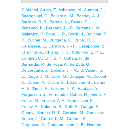
Y. Akrami
,
Arroja, F.
,
Ashdown, M.
,
Aumont, J.
,
Baccigalupi, C.
,
Ballardini, M.
,
Banday, A. J.
,
Barreiro, R. B.
,
Bartolo, N.
,
Basak, S.
,
Benabed, K.
,
Bernard, J. - P.
,
Bersanelli, M.
,
Bielewicz, P.
,
Bond, J. R.
,
Borrill, J.
,
Bouchet, F.
R.
,
Bucher, M.
,
Burigana, C.
,
Butler, R. C.
,
Calabrese, E.
,
Cardoso, J. - F.
,
Casaponsa, B.
,
Challinor, A.
,
Chiang, H. C.
,
Colombo, L. P. L.
,
Combet, C.
,
Crill, B. P.
,
Cuttaia, F.
,
de
Bernardis, P.
,
de Rosa, A.
,
de Zotti, G.
,
Delabrouille, J.
,
Delouis, J. - M.
,
Di Valentino,
E.
,
Diego, J. M.
,
Dore, O.
,
Douspis, M.
,
Ducout,
A.
,
Dupac, X.
,
Dusini, S.
,
Efstathiou, G.
,
Elsner,
F.
,
Enßlin, T. A.
,
Eriksen, H. K.
,
Fantaye, Y.
,
Fergusson, J.
,
Fernandez-Cobos, R.
,
Finelli, F.
,
Frailis, M.
,
Fraisse, A. A.
,
Franceschi, E.
,
Frolov, A.
,
Galeotta, S.
,
Galli, S.
,
Ganga, K.
,
Genova-Santos, R. T.
,
Gerbino, M.
,
Gonzalez-
Nuevo, J.
,
Gorski, K. M.
,
Gratton, S.
,
Gruppuso, A.
,
Gudmundsson, J. E.
,
Hamann,