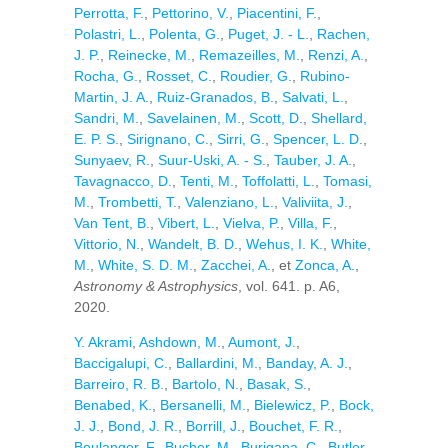
Perrotta, F.
,
Pettorino, V.
,
Piacentini, F.
,
Polastri, L.
,
Polenta, G.
,
Puget, J. - L.
,
Rachen,
J. P.
,
Reinecke, M.
,
Remazeilles, M.
,
Renzi, A.
,
Rocha, G.
,
Rosset, C.
,
Roudier, G.
,
Rubino-
Martin, J. A.
,
Ruiz-Granados, B.
,
Salvati, L.
,
Sandri, M.
,
Savelainen, M.
,
Scott, D.
,
Shellard,
E. P. S.
,
Sirignano, C.
,
Sirri, G.
,
Spencer, L. D.
,
Sunyaev, R.
,
Suur-Uski, A. - S.
,
Tauber, J. A.
,
Tavagnacco, D.
,
Tenti, M.
,
Toffolatti, L.
,
Tomasi,
M.
,
Trombetti, T.
,
Valenziano, L.
,
Valiviita, J.
,
Van Tent, B.
,
Vibert, L.
,
Vielva, P.
,
Villa, F.
,
Vittorio, N.
,
Wandelt, B. D.
,
Wehus, I. K.
,
White,
M.
,
White, S. D. M.
,
Zacchei, A.
, et
Zonca, A.
,
Astronomy & Astrophysics
, vol. 641. p. A6,
2020.
Y. Akrami
,
Ashdown, M.
,
Aumont, J.
,
Baccigalupi, C.
,
Ballardini, M.
,
Banday, A. J.
,
Barreiro, R. B.
,
Bartolo, N.
,
Basak, S.
,
Benabed, K.
,
Bersanelli, M.
,
Bielewicz, P.
,
Bock,
J. J.
,
Bond, J. R.
,
Borrill, J.
,
Bouchet, F. R.
,
Boulanger, F.
,
Bucher, M.
,
Burigana, C.
,
Butler,