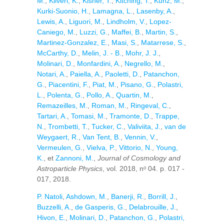
M.
,
Kiiveri, K.
,
Kisner, T.
,
Kitching, T.
,
Kunz, M.
,
Kurki-Suonio, H.
,
Lamagna, L.
,
Lasenby, A.
,
Lewis, A.
,
Liguori, M.
,
Lindholm, V.
,
Lopez-
Caniego, M.
,
Luzzi, G.
,
Maffei, B.
,
Martin, S.
,
Martinez-Gonzalez, E.
,
Masi, S.
,
Matarrese, S.
,
McCarthy, D.
,
Melin, J. - B.
,
Mohr, J. J.
,
Molinari, D.
,
Monfardini, A.
,
Negrello, M.
,
Notari, A.
,
Paiella, A.
,
Paoletti, D.
,
Patanchon,
G.
,
Piacentini, F.
,
Piat, M.
,
Pisano, G.
,
Polastri,
L.
,
Polenta, G.
,
Pollo, A.
,
Quartin, M.
,
Remazeilles, M.
,
Roman, M.
,
Ringeval, C.
,
Tartari, A.
,
Tomasi, M.
,
Tramonte, D.
,
Trappe,
N.
,
Trombetti, T.
,
Tucker, C.
,
Valiviita, J.
,
van de
Weygaert, R.
,
Van Tent, B.
,
Vennin, V.
,
Vermeulen, G.
,
Vielva, P.
,
Vittorio, N.
,
Young,
K.
, et
Zannoni, M.
,
Journal of Cosmology and
Astroparticle Physics
, vol. 2018, nᵒ 04. p. 017 -
017, 2018.
P. Natoli
,
Ashdown, M.
,
Banerji, R.
,
Borrill, J.
,
Buzzelli, A.
,
de Gasperis, G.
,
Delabrouille, J.
,
Hivon, E.
,
Molinari, D.
,
Patanchon, G.
,
Polastri,