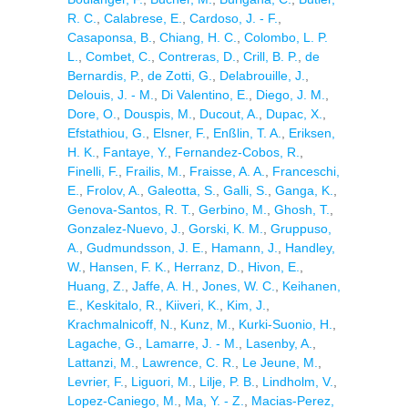
R. C.
,
Calabrese, E.
,
Cardoso, J. - F.
,
Casaponsa, B.
,
Chiang, H. C.
,
Colombo, L. P.
L.
,
Combet, C.
,
Contreras, D.
,
Crill, B. P.
,
de
Bernardis, P.
,
de Zotti, G.
,
Delabrouille, J.
,
Delouis, J. - M.
,
Di Valentino, E.
,
Diego, J. M.
,
Dore, O.
,
Douspis, M.
,
Ducout, A.
,
Dupac, X.
,
Efstathiou, G.
,
Elsner, F.
,
Enßlin, T. A.
,
Eriksen,
H. K.
,
Fantaye, Y.
,
Fernandez-Cobos, R.
,
Finelli, F.
,
Frailis, M.
,
Fraisse, A. A.
,
Franceschi,
E.
,
Frolov, A.
,
Galeotta, S.
,
Galli, S.
,
Ganga, K.
,
Genova-Santos, R. T.
,
Gerbino, M.
,
Ghosh, T.
,
Gonzalez-Nuevo, J.
,
Gorski, K. M.
,
Gruppuso,
A.
,
Gudmundsson, J. E.
,
Hamann, J.
,
Handley,
W.
,
Hansen, F. K.
,
Herranz, D.
,
Hivon, E.
,
Huang, Z.
,
Jaffe, A. H.
,
Jones, W. C.
,
Keihanen,
E.
,
Keskitalo, R.
,
Kiiveri, K.
,
Kim, J.
,
Krachmalnicoff, N.
,
Kunz, M.
,
Kurki-Suonio, H.
,
Lagache, G.
,
Lamarre, J. - M.
,
Lasenby, A.
,
Lattanzi, M.
,
Lawrence, C. R.
,
Le Jeune, M.
,
Levrier, F.
,
Liguori, M.
,
Lilje, P. B.
,
Lindholm, V.
,
Lopez-Caniego, M.
,
Ma, Y. - Z.
,
Macias-Perez,