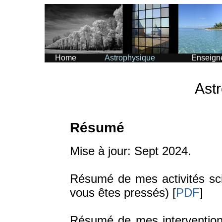
Home
Astrophysique
Enseign
Ast
Résumé
Mise à jour: Sept 2024.
Résumé de mes activités sc
vous êtes pressés) [
PDF
]
Résumé de mes interventions