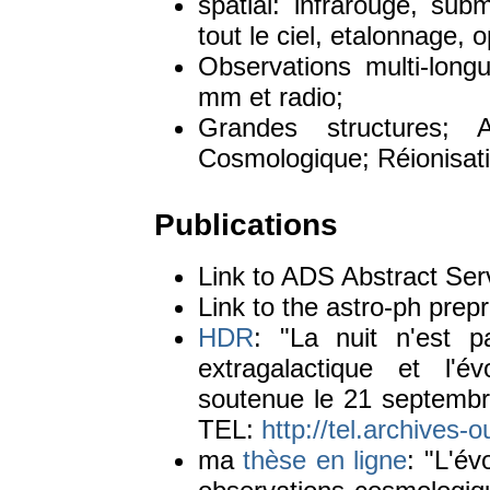
spatial: infrarouge, submi
tout le ciel, etalonnage, 
Observations multi-long
mm et radio;
Grandes structures;
Cosmologique; Réionisati
Publications
Link to ADS Abstract Se
Link to the astro-ph prep
HDR
: "La nuit n'est 
extragalactique et l'év
soutenue le 21 septembr
TEL:
http://tel.archives-o
ma
thèse en ligne
: "L'év