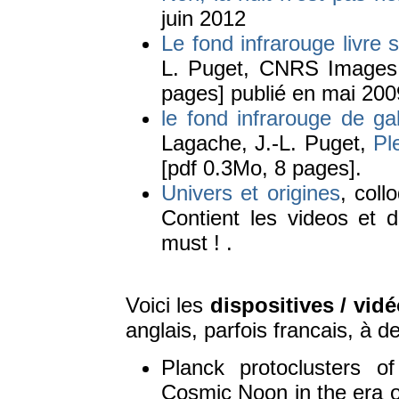
juin 2012
Le fond infrarouge livre 
L. Puget, CNRS Images 
pages] publié en mai 2009 
le fond infrarouge de gal
Lagache, J.-L. Puget,
Pl
[pdf 0.3Mo, 8 pages].
Univers et origines
, coll
Contient les videos et 
must ! .
Voici les
dispositives / vid
anglais, parfois francais, à d
Planck protoclusters 
Cosmic Noon in the era o