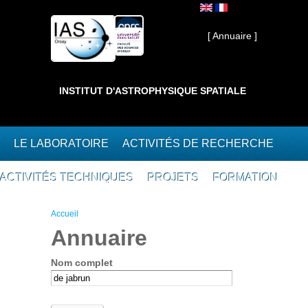
Aller au contenu principal
Interne ]
[ Annuaire ]
INSTITUT D'ASTROPHYSIQUE SPATIALE
LE LABORATOIRE
ACTIVITÉS DE RECHERCHE
ACTIVITÉS TECHNIQUES
PROJETS
FORMATION
Vous êtes ici
Accueil
Annuaire
Nom complet